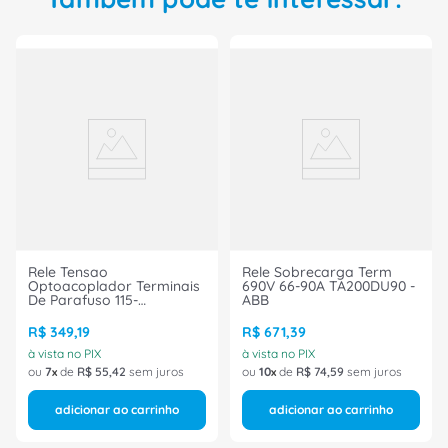
Rele Tensao
Rele Sobrecarga Term
Optoacoplador Terminais
690V 66-90A TA200DU90 -
De Parafuso 115-
ABB
230Vca/Cc
1SNA645022R2700 ABB
R$
349
,
19
R$
671
,
39
à vista no PIX
à vista no PIX
ou
7
de
R$
55
,
42
sem juros
ou
10
de
R$
74
,
59
sem juros
adicionar ao carrinho
adicionar ao carrinho