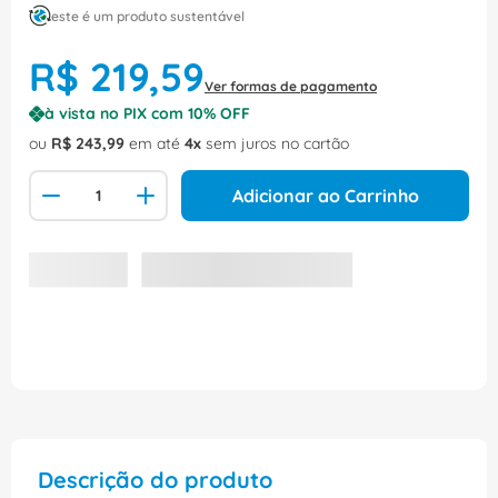
este é um produto sustentável
R$
219
,
59
Ver formas de pagamento
à vista no PIX com
10
% OFF
ou
R$
243
,
99
em até
4
sem juros no cartão
Adicionar ao Carrinho
Descrição do produto