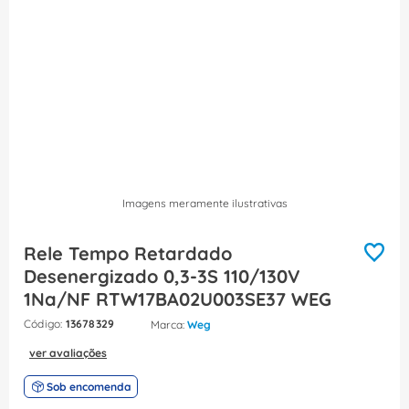
8
º
fita isolante
9
º
caixa passagem
10
º
disjuntor motor
Imagens meramente ilustrativas
Rele Tempo Retardado
Desenergizado 0,3-3S 110/130V
1Na/NF RTW17BA02U003SE37 WEG
:
13678329
Weg
ver avaliações
Sob encomenda