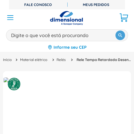
FALE CONOSCO
MEUS PEDIDOS
Digite o que você está procurando
Informe seu CEP
TERMOS MAIS BUSCADOS
Material elétrico
Relés
Rele Tempo Retardado Desenergizado 0,3-3S 110/130V 1Na/NF RTW17BA02U003SE37 WEG
1
º
disjuntor
2
º
cabo flexivel
3
º
cabo
4
º
contator
5
º
tomada
6
º
barramento
7
º
dps