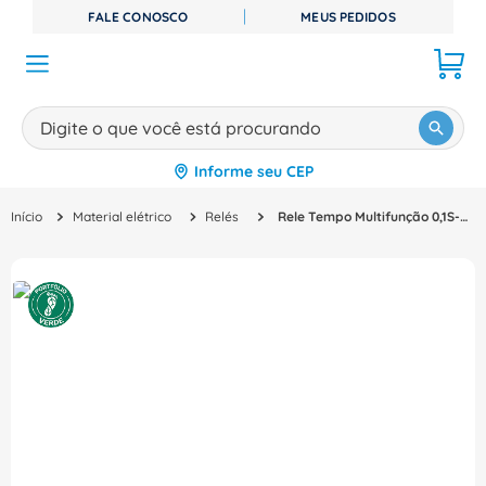
FALE CONOSCO
MEUS PEDIDOS
Digite o que você está procurando
Informe seu CEP
TERMOS MAIS BUSCADOS
Material elétrico
Relés
Rele Tempo Multifunção 0,1S-240H 24-240Vca/Cc 2Rev ERWTMF202MT1E05 WEG
1
º
disjuntor
2
º
cabo flexivel
3
º
cabo
4
º
contator
5
º
tomada
6
º
barramento
7
º
dps