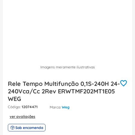
8
º
fita isolante
9
º
caixa passagem
10
º
miluz
Imagens meramente ilustrativas
Rele Tempo Multifunção 0,1S-240H 24-
240Vca/Cc 2Rev ERWTMF202MT1E05
WEG
:
12074471
Weg
ver avaliações
Sob encomenda