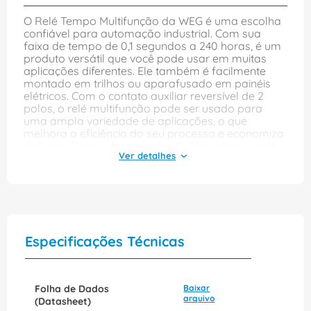
O Relé Tempo Multifunção da WEG é uma escolha
confiável para automação industrial. Com sua
faixa de tempo de 0,1 segundos a 240 horas, é um
produto versátil que você pode usar em muitas
aplicações diferentes. Ele também é facilmente
montado em trilhos ou aparafusado em painéis
elétricos. Com o contato auxiliar reversível de 2
polos, o relé multifunção pode ser usado para
uma ampla variedade de aplicações, o que
melhora a eficiência do seu processo e economiza
dinheiro. O grau de proteção IP-20 protege o relé
da umidade e poeira prejudiciais, o que é uma
grande vantagem em ambientes industriais
exigentes. Outra característica importante é o
sistema de conexão por parafusos que permite
uma instalação rápida e fácil. Isso significa que o
tempo que você passaria instalando outros tipos
de relés pode ser economizado. O Relé Tempo
Especificações Técnicas
Multifunção também aceita uma ampla faixa de
tensões, de 24 a 240 VCA/VCC, e sua frequência é
padrão, de 50/60Hz. É acionado facilmente com o
sistema de alimentação elétrica, o que melhora a
Folha de Dados
Baixar
sua produtividade. Com segurança é primordial
arquivo
(Datasheet)
para qualquer aplicação industrial, o Relé Tempo