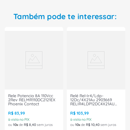
Também pode te interessar:
Rele Potencia 8A 110Vcc
Relé Rel-Ir4/Ldp-
2Rev RELMR110DC2121EX
12Dc/4X21Au 2903669
Phoenix Contact
RELIR4LDP12DC4X21AU
Phoenix Contact
R$
83
,
99
R$
103
,
99
à vista no PIX
à vista no PIX
ou
10
de
R$
8
,
40
sem juros
ou
10
de
R$
10
,
40
sem juros