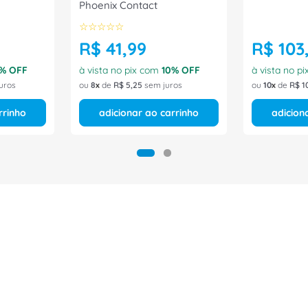
Phoenix Contact
☆
☆
☆
☆
☆
R$
41
,
99
R$
103
% OFF
à vista no pix com
10
% OFF
à vista no p
uros
ou
8
de
R$
5
,
25
sem juros
ou
10
de
R$
1
rrinho
adicionar ao carrinho
adicion