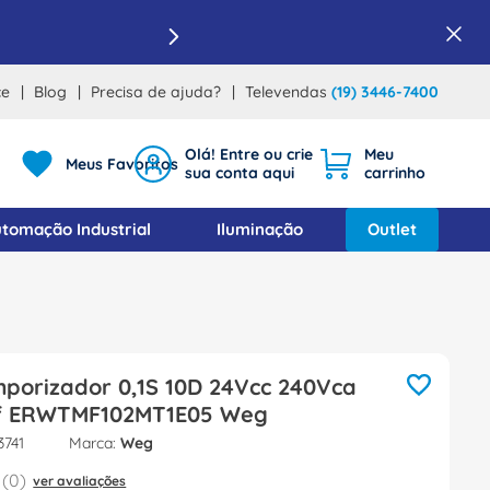
ce
Blog
Precisa de ajuda?
Televendas
(19) 3446-7400
Meus Favoritos
tomação Industrial
Iluminação
Outlet
mporizador 0,1S 10D 24Vcc 240Vca
f ERWTMF102MT1E05 Weg
3741
Weg
(
0
)
ver avaliações