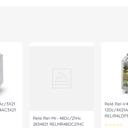
4Ac/3X21
Relé Rel-Ir
4AC3X21
12Dc/4X21A
RELIR4LDP
Rele Rel-Mr- 48Dc/21Hc
Phoenix Co
2834821 RELMR48DC21HC
☆
☆
☆
☆
☆