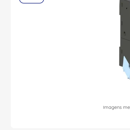
8
º
dps
9
º
orion schneider
10
º
caixa passagem
Imagens mer