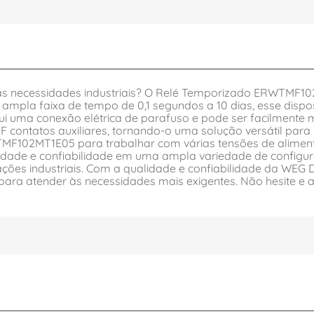
suas necessidades industriais? O Relé Temporizado ERWTM
pla faixa de tempo de 0,1 segundos a 10 dias, esse disposi
ssui uma conexão elétrica de parafuso e pode ser facilment
contatos auxiliares, tornando-o uma solução versátil para 
02MT1E05 para trabalhar com várias tensões de aliment
bilidade e confiabilidade em uma ampla variedade de configu
icações industriais. Com a qualidade e confiabilidade da 
 para atender às necessidades mais exigentes. Não hesite