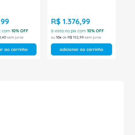
,
99
R$
1
.
376
,
99
ix com
10
% OFF
à vista no pix com
10
% OFF
0
,
40
sem juros
ou
10
de
R$
152
,
99
sem juros
ar ao carrinho
adicionar ao carrinho