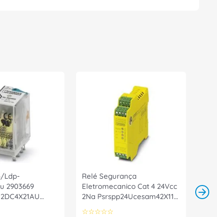
4/Ldp-
Relé Segurança
u 2903669
Eletromecanico Cat 4 24Vcc
12DC4X21AU
2Na Psrspp24Ucesam42X11
ntact
PSRSPP24UCESAM42X11X2
☆
☆
☆
☆
☆
Phoenix Contact