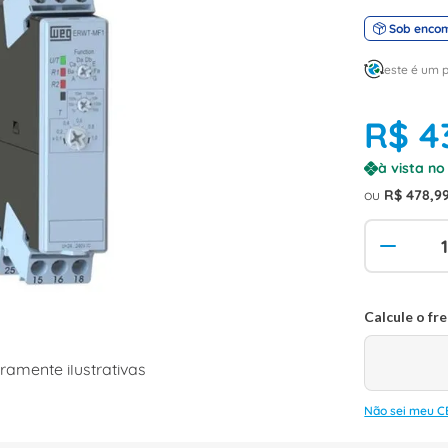
Sob enco
este é um 
R$
4
à vista n
ou
R$
478
,
9
amente ilustrativas
Não sei meu C