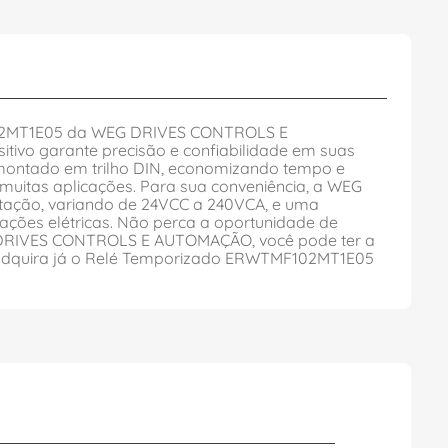
F102MT1E05 da WEG DRIVES CONTROLS E
tivo garante precisão e confiabilidade em suas
e montado em trilho DIN, economizando tempo e
muitas aplicações. Para sua conveniência, a WEG
ação, variando de 24VCC a 240VCA, e uma
rações elétricas. Não perca a oportunidade de
WEG DRIVES CONTROLS E AUTOMAÇÃO, você pode ter a
 e adquira já o Relé Temporizado ERWTMF102MT1E05