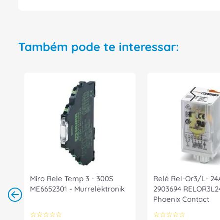
Também pode te interessar:
Miro Rele Temp 3 - 300S
Relé Rel-Or3/L- 2
ME6652301 - Murrelektronik
2903694 RELOR3L2
Phoenix Contact
☆
☆
☆
☆
☆
☆
☆
☆
☆
☆