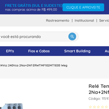
FRETE GRÁTIS (SUL E SUDESTE)
CLIQUE E APROVEITE
nas compras acima de R$ 499,00
Rastreamento
Institucional
Servi
ocê está procurando
DOS
EPI's
Fios e Cabos
Smart Building
Au
D 24Vcc 240Vca 2Na+2Nf ERWTMF102MT1E05 Weg
Relé Te
2Na+2N
:
1159
☆
☆
☆
☆
☆