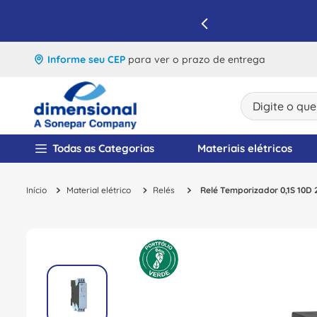
IQUE E APROVEITE
Informe seu CEP
para ver o prazo de entrega
Digite o que v
TERMOS MAIS BUSCA
Todas as Categorias
Materiais elétricos
1
º
disjuntor
Material elétrico
Relés
Relé Temporizador 0,1S 10
2
º
cabo flexivel
3
º
cabo
4
º
contator
5
º
tomada
6
º
barramento
7
º
fita isolante