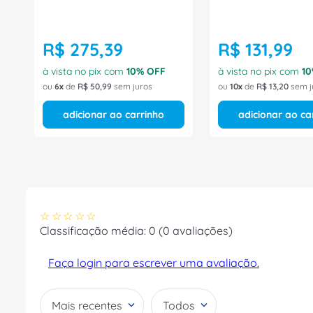
R$
275
,
39
R$
131
,
99
à vista no pix com
10
% OFF
à vista no pix com
10
ou
6
de
R$
50
,
99
sem juros
ou
10
de
R$
13
,
20
sem j
adicionar ao carrinho
adicionar ao ca
☆
☆
☆
☆
☆
Classificação média: 0
(0 avaliações)
Faça login para escrever uma avaliação.
Mais recentes
Todos