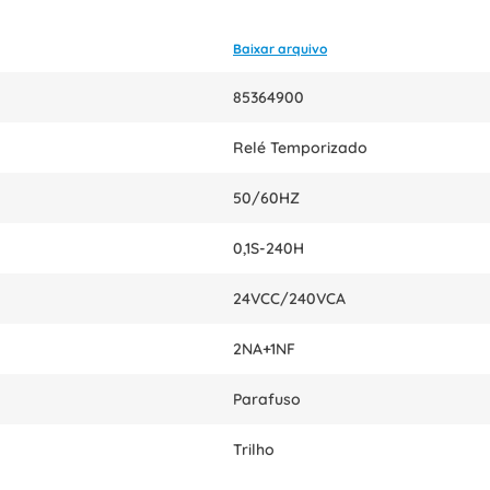
Baixar arquivo
85364900
Relé Temporizado
50/60HZ
0,1S-240H
24VCC/240VCA
2NA+1NF
Parafuso
Trilho