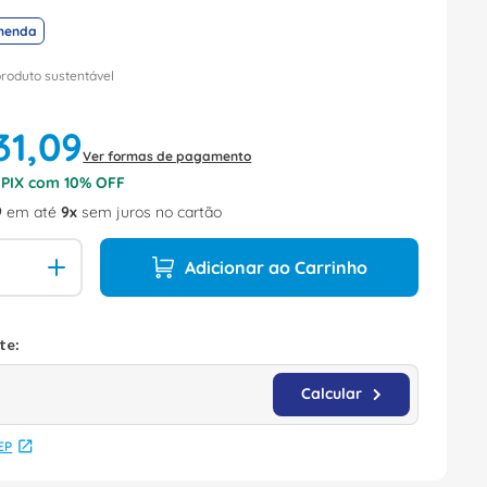
menda
produto sustentável
31
,
09
Ver formas de pagamento
o PIX com
10
% OFF
9
em até
9
sem juros no cartão
Adicionar ao Carrinho
EP