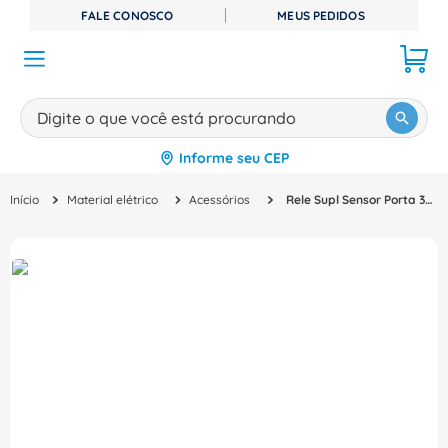
FALE CONOSCO
MEUS PEDIDOS
Digite o que você está procurando
Informe seu CEP
TERMOS MAIS BUSCADOS
Material elétrico
Acessórios
Rele Supl Sensor Porta 346250 - Pial Legrand
1
º
disjuntor
2
º
cabo flexivel
3
º
cabo
4
º
contator
5
º
tomada
6
º
fita isolante
7
º
dps