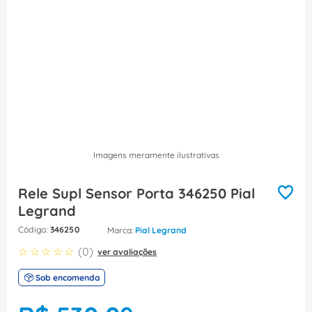
8
º
caixa passagem
9
º
disjuntor motor
10
º
orion schneider
Imagens meramente ilustrativas
Rele Supl Sensor Porta 346250 Pial
Legrand
:
346250
Pial Legrand
☆
☆
☆
☆
☆
(
0
)
ver avaliações
Sob encomenda