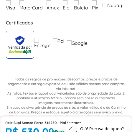
Certificados
Todas as regras de promoções, descontos, preços e prazos de
pagamento e entrega expostos aqui são válidos apenas para compras
via internet.
As fotos, textos e layout aqui veiculados são de propriedade da Loja. É
proibida a utilização total ou parcial sem nossa autorização.
Imagens meramente ilustrativas.
Em caso de divergência de preços no site, o valor válido é o do Carrinho
de Compras. Preços e estoque sujeito a alterações sem aviso prévio.
©Todos direitos reservados 2021 - Dimensional Brasil Soluções Ltda. -
CNPJ: 06.913.480/0015-63 - Avenida Armando Ragonha, 190 - Bairro
Rele Supl Sensor Porta 346250 - Pial Legrand
Village Limeira. Pavilhão Sítio São João - Limeira - SP / CEP: 13.481-316
R$
530
,
09