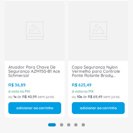
Atuador Para Chave De
Capa Segurança Nylon
Segurança AZM150-B1 Ace
Vermelho para Controle
Schmersal
Ponte Rolante Brady
150587 Brady
R$
36
,
89
R$
625
,
49
à vista no PIX
à vista no PIX
ou
1
de
R$
40
,
99
sem juros
ou
10
de
R$
69
,
49
sem juros
adicionar ao carrinho
adicionar ao carrinho