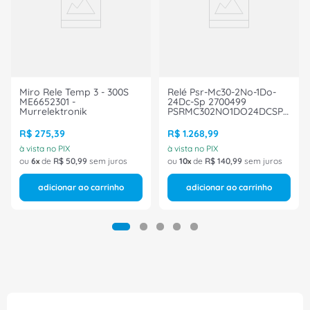
Miro Rele Temp 3 - 300S
Relé Psr-Mc30-2No-1Do-
ME6652301 -
24Dc-Sp 2700499
Murrelektronik
PSRMC302NO1DO24DCSP
Phoenix Contact
R$
275
,
39
R$
1
.
268
,
99
à vista no PIX
à vista no PIX
ou
6
de
R$
50
,
99
sem juros
ou
10
de
R$
140
,
99
sem juros
adicionar ao carrinho
adicionar ao carrinho