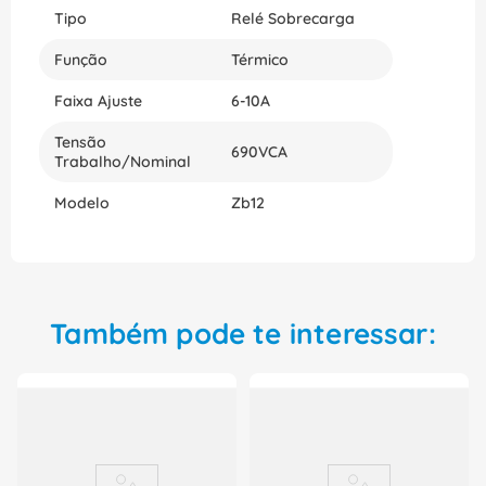
Sobrecarga Term 690V 6-10A ZB12-10 da Eaton e
Tipo
Relé Sobrecarga
tenha a máxima qualidade ao seu alcance.
Função
Térmico
Faixa Ajuste
6-10A
Tensão
690VCA
Trabalho/Nominal
Modelo
Zb12
Também pode te interessar: