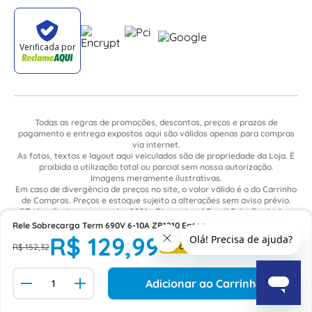
Todas as regras de promoções, descontos, preços e prazos de
pagamento e entrega expostos aqui são válidos apenas para compras
via internet.
As fotos, textos e layout aqui veiculados são de propriedade da Loja. É
proibida a utilização total ou parcial sem nossa autorização.
Imagens meramente ilustrativas.
Em caso de divergência de preços no site, o valor válido é o do Carrinho
de Compras. Preços e estoque sujeito a alterações sem aviso prévio.
©Todos direitos reservados 2021 - Dimensional Brasil Soluções Ltda. -
CNPJ: 06.913.480/0015-63 - Avenida Armando Ragonha, 190 - Bairro
Rele Sobrecarga Term 690V 6-10A ZB1210 Eaton
Village Limeira. Pavilhão Sítio São João - Limeira - SP / CEP: 13.481-316
R$
129
,
99
R$
152
,
32
-
5%
OFF
Adicionar ao Carrinho