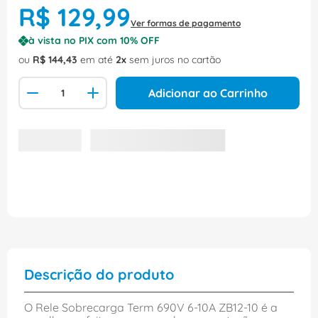
R$
129
,
99
Ver formas de pagamento
à vista no PIX com
10
% OFF
ou
R$
144
,
43
em até
2
sem juros no cartão
Adicionar ao Carrinho
Descrição do produto
O Rele Sobrecarga Term 690V 6-10A ZB12-10 é a