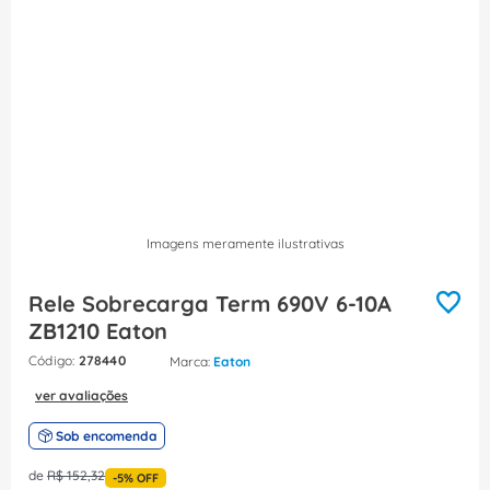
8
º
fita isolante
9
º
caixa passagem
10
º
disjuntor motor
Imagens meramente ilustrativas
Rele Sobrecarga Term 690V 6-10A
ZB1210 Eaton
:
278440
Eaton
ver avaliações
Sob encomenda
de
R$
152
,
32
-
5%
OFF