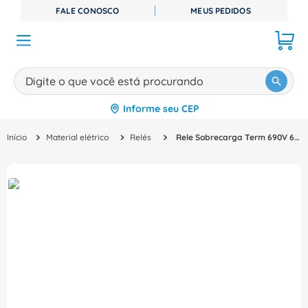
FALE CONOSCO
MEUS PEDIDOS
Digite o que você está procurando
Informe seu CEP
TERMOS MAIS BUSCADOS
Material elétrico
Relés
Rele Sobrecarga Term 690V 6-10A ZB1210 Eaton
1
º
disjuntor
2
º
cabo flexivel
3
º
cabo
4
º
contator
5
º
tomada
6
º
barramento
7
º
dps