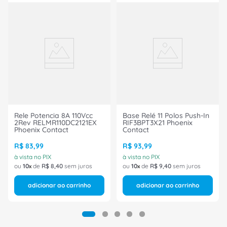
Rele Potencia 8A 110Vcc
Base Relé 11 Polos Push-In
2Rev RELMR110DC2121EX
RIF3BPT3X21 Phoenix
Phoenix Contact
Contact
R$
83
,
99
R$
93
,
99
à vista no PIX
à vista no PIX
ou
10
de
R$
8
,
40
sem juros
ou
10
de
R$
9
,
40
sem juros
adicionar ao carrinho
adicionar ao carrinho