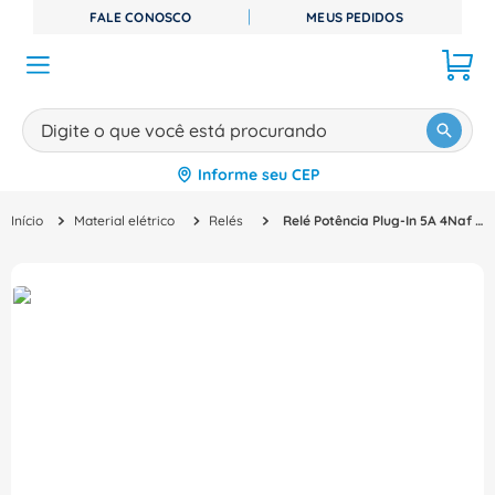
FALE CONOSCO
MEUS PEDIDOS
Digite o que você está procurando
Informe seu CEP
TERMOS MAIS BUSCADOS
Material elétrico
Relés
Relé Potência Plug-In 5A 4Naf 7760056084 Weidmuller Conexel
1
º
disjuntor
2
º
cabo flexivel
3
º
cabo
4
º
contator
5
º
tomada
6
º
barramento
7
º
dps