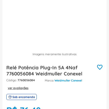
8
º
fita isolante
9
º
caixa passagem
10
º
disjuntor motor
Imagens meramente ilustrativas
Relé Potência Plug-In 5A 4Naf
7760056084 Weidmuller Conexel
:
7760056084
Weidmuller Conexel
ver avaliações
Sob encomenda