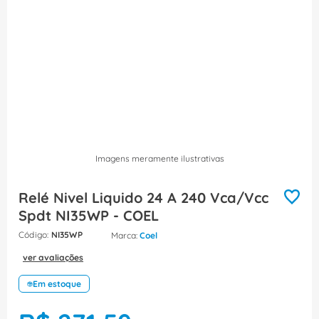
8
º
caixa passagem
9
º
orion schneider
10
º
disjuntor motor
Imagens meramente ilustrativas
Relé Nivel Liquido 24 A 240 Vca/Vcc
Spdt NI35WP - COEL
:
NI35WP
Coel
ver avaliações
Em estoque