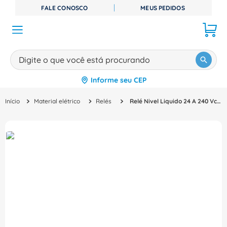
FALE CONOSCO
MEUS PEDIDOS
Digite o que você está procurando
Informe seu CEP
TERMOS MAIS BUSCADOS
Material elétrico
Relés
Relé Nivel Liquido 24 A 240 Vca/Vcc Spdt NI35WP - COEL
1
º
disjuntor
2
º
cabo flexivel
3
º
cabo
4
º
contator
5
º
tomada
6
º
fita isolante
7
º
dps