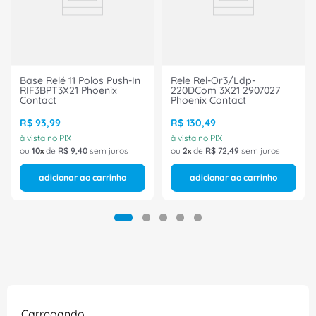
Base Relé 11 Polos Push-In
Rele Rel-Or3/Ldp-
RIF3BPT3X21 Phoenix
220DCom 3X21 2907027
Contact
Phoenix Contact
R$
93
,
99
R$
130
,
49
à vista no PIX
à vista no PIX
ou
10
de
R$
9
,
40
sem juros
ou
2
de
R$
72
,
49
sem juros
adicionar ao carrinho
adicionar ao carrinho
Carregando…