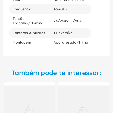
segurança no controle de reservatórios e tanques
de líquidos, além de uma solução durável e
Frequência
43-63HZ
confiável para o seu projeto industrial. Compre
agora!
Tensão
24/240VCC/VCA
Trabalho/Nominal
Contatos Auxiliares
1 Reversível
Montagem
Aparafusado/Trilho
Também pode te interessar: