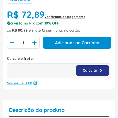
Em estoque
R$
72
,
89
Ver formas de pagamento
à vista no PIX com
10
% OFF
ou
R$
80
,
99
em até
1
sem juros no cartão
Adicionar ao Carrinho
Não sei meu CEP
Descrição do produto