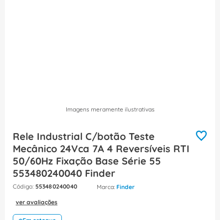
8
º
caixa passagem
9
º
orion schneider
10
º
disjuntor motor
Imagens meramente ilustrativas
Rele Industrial C/botão Teste
Mecânico 24Vca 7A 4 Reversíveis RTI
50/60Hz Fixação Base Série 55
553480240040 Finder
:
553480240040
Finder
ver avaliações