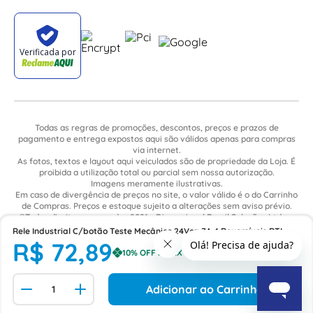
Todas as regras de promoções, descontos, preços e prazos de
pagamento e entrega expostos aqui são válidos apenas para compras
via internet.
As fotos, textos e layout aqui veiculados são de propriedade da Loja. É
proibida a utilização total ou parcial sem nossa autorização.
Imagens meramente ilustrativas.
Em caso de divergência de preços no site, o valor válido é o do Carrinho
de Compras. Preços e estoque sujeito a alterações sem aviso prévio.
©Todos direitos reservados 2021 - Dimensional Brasil Soluções Ltda. -
CNPJ: 06.913.480/0015-63 - Avenida Armando Ragonha, 190 - Bairro
Rele Industrial C/botão Teste Mecânico 24Vca 7A 4 Reversíveis RTI
Village Limeira. Pavilhão Sítio São João - Limeira - SP / CEP: 13.481-316
R$
72
,
89
50/60Hz Fixação Base Série 55 553480240040 Finder
Adicionar ao Carrinho