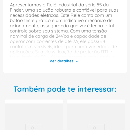
Apresentamos o Relé Industrial da série 55 da
Finder, uma solução robusta e confiável para suas
necessidades elétricas. Este Relé conta com um
botão teste prático e um indicativo mecânico de
acionamento, assegurando que você tenha total
controle sobre seu sistema. Com uma tensão
nominal de carga de 24Vca e capacidade de
operar com correntes de até 7A, ele possui 4
contatos reversíveis, ideal para uma variedade de
aplicações. Sua classificação de proteção RTI e
frequência de 50/60Hz garantem durabilidade e
segurança. Além disso, o modelo facilita a
instalação, com uma base de fixação que torna o
processo ainda mais simples. Não perca a
oportunidade de melhorar seu projeto com esse
componente de alta qualidade!
Também pode te interessar:
Características:
Relé Industrial
Botão Teste: C/botão Teste
Indicador Acionamento: Mecânico
Tensão Nominal Carga: 24Vca
Corrente Nominal: 7A
Contatos: 4 Reversíveis