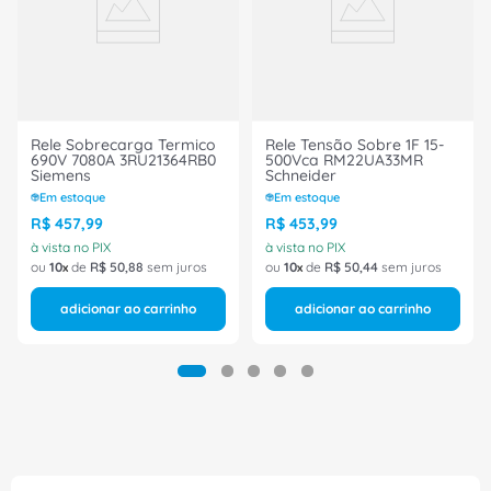
Classificação / Grau Proteção: RTI
Frequência: 50/60Hz
Informações Adicionais: Fixação Base
Modelo: Série 55
Marca: Finder
Ref: 553480240040
Rele Sobrecarga Termico
Rele Tensão Sobre 1F 15-
690V 7080A 3RU21364RB0
500Vca RM22UA33MR
Siemens
Schneider
Em estoque
Em estoque
R$
457
,
99
R$
453
,
99
à vista no PIX
à vista no PIX
ou
10
de
R$
50
,
88
sem juros
ou
10
de
R$
50
,
44
sem juros
adicionar ao carrinho
adicionar ao carrinho