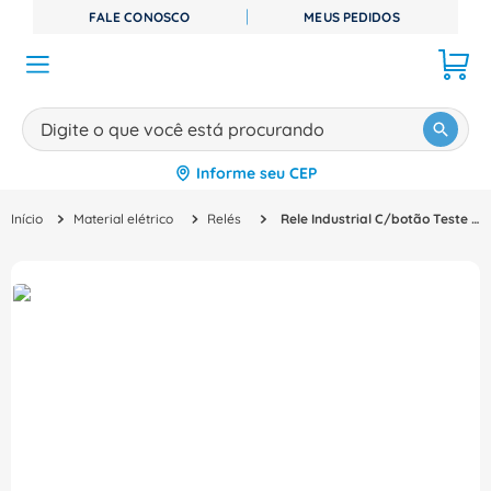
FALE CONOSCO
MEUS PEDIDOS
Digite o que você está procurando
Informe seu CEP
TERMOS MAIS BUSCADOS
Material elétrico
Relés
Rele Industrial C/botão Teste Mecânico 24Vca 7A 4 Reversíveis RTI 50/60Hz Fixação Base Série 55 553480240040 Finder
1
º
disjuntor
2
º
cabo flexivel
3
º
cabo
4
º
contator
5
º
tomada
6
º
fita isolante
7
º
dps