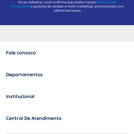
Ao se cadastrar, você confirma que aceitou nossas
Políticas de
Privacidade
e gostaria de receber e-mails marketing/ promocionais com
ofertas exclusivas
Fale conosco
+
Departamentos
+
Institucional
+
Central De Atendimento
+