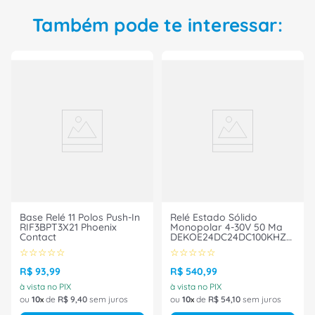
Também pode te interessar:
Base Relé 11 Polos Push-In
Relé Estado Sólido
RIF3BPT3X21 Phoenix
Monopolar 4-30V 50 Ma
Contact
DEKOE24DC24DC100KHZ
Phoenix Contact
☆
☆
☆
☆
☆
☆
☆
☆
☆
☆
R$
93
,
99
R$
540
,
99
à vista no PIX
à vista no PIX
ou
10
de
R$
9
,
40
sem juros
ou
10
de
R$
54
,
10
sem juros