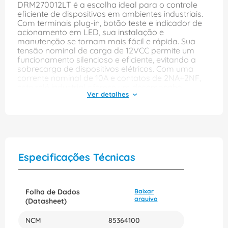
DRM270012LT é a escolha ideal para o controle
eficiente de dispositivos em ambientes industriais.
Com terminais plug-in, botão teste e indicador de
acionamento em LED, sua instalação e
manutenção se tornam mais fácil e rápida. Sua
tensão nominal de carga de 12VCC permite um
funcionamento silencioso e eficiente, evitando a
sobrecarga de dispositivos elétricos. Com uma
corrente nominal de 10A e contatos de 2NA+2NF,
este relé industrial oferece um desempenho
confiável, além de ser compatível com a maioria
dos sistemas. A proteção de IP-20 garante que o
dispositivo esteja totalmente protegido contra
poeira e respingos de líquidos, mantendo assim o
seu funcionamento adequado mesmo em
ambientes com condições adversas. O Modelo
DRM270012LT da WEIDMULLER CONEXEL é um
Especificações Técnicas
dispositivo altamente confiável e fácil de usar, com
especificações técnicas projetadas para atender
as necessidades da indústria. Com a presença de
um botão de teste e um indicador de acionamento
Folha de Dados
Baixar
em LED, a identificação e resolução de problemas
arquivo
(Datasheet)
fica muito mais fácil, garantindo assim seu uso de
forma tranquila e segura. Invista no Relé Industrial
NCM
85364100
WEIDMULLER CONEXEL DRM270012LT e tenha em