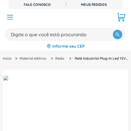
FALE CONOSCO
MEUS PEDIDOS
Digite o que você está procurando
Informe seu CEP
TERMOS MAIS BUSCADOS
Material elétrico
Relés
Relé Industrial Plug-In Led 12V 10A 2Na+2Nf DRM270012LT Weidmuller Conexel
1
º
disjuntor
2
º
cabo flexivel
3
º
cabo
4
º
contator
5
º
tomada
6
º
fita isolante
7
º
dps