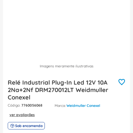
8
º
caixa passagem
9
º
orion schneider
10
º
disjuntor motor
Imagens meramente ilustrativas
Relé Industrial Plug-In Led 12V 10A
2Na+2Nf DRM270012LT Weidmuller
Conexel
:
7760056068
Weidmuller Conexel
ver avaliações
Sob encomenda