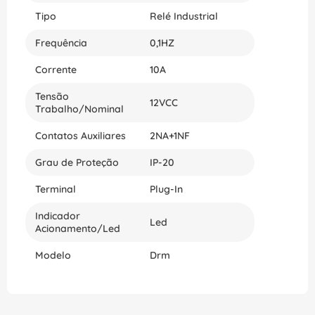
suas mãos um produto que combina eficiência,
Tipo
Relé Industrial
segurança e durabilidade. Adquira já o seu e tenha
controle total sobre seus dispositivos elétricos.
Frequência
0,1HZ
Corrente
10A
Tensão
12VCC
Trabalho/Nominal
Contatos Auxiliares
2NA+1NF
Grau de Proteção
IP-20
Terminal
Plug-In
Indicador
Led
Acionamento/Led
Modelo
Drm