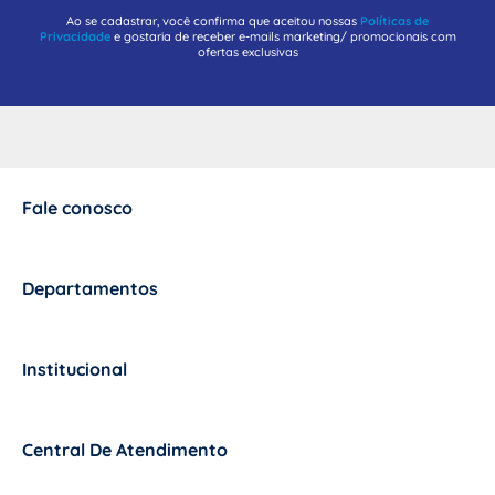
Ao se cadastrar, você confirma que aceitou nossas
Políticas de
Privacidade
e gostaria de receber e-mails marketing/ promocionais com
ofertas exclusivas
Fale conosco
+
Departamentos
+
Institucional
+
Central De Atendimento
+