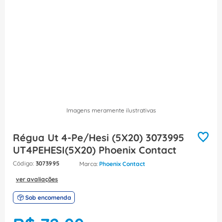
8
º
caixa passagem
9
º
orion schneider
10
º
disjuntor motor
Imagens meramente ilustrativas
Régua Ut 4-Pe/Hesi (5X20) 3073995
UT4PEHESI(5X20) Phoenix Contact
:
3073995
Phoenix Contact
ver avaliações
Sob encomenda