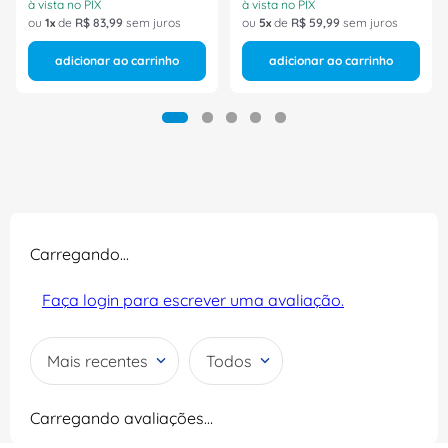
à vista no PIX
à vista no PIX
ou
1
de
R$
83
,
99
sem juros
ou
5
de
R$
59
,
99
sem juros
adicionar ao carrinho
adicionar ao carrinho
Carregando…
Faça login para escrever uma avaliação.
Mais recentes
Todos
Carregando avaliações…