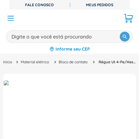
FALE CONOSCO
MEUS PEDIDOS
Digite o que você está procurando
Informe seu CEP
TERMOS MAIS BUSCADOS
Material elétrico
Bloco de contato
Régua Ut 4-Pe/Hesi (5X20) 3073995 UT4PEHESI(5X20) Phoenix Contact
1
º
disjuntor
2
º
cabo flexivel
3
º
cabo
4
º
contator
5
º
tomada
6
º
fita isolante
7
º
dps