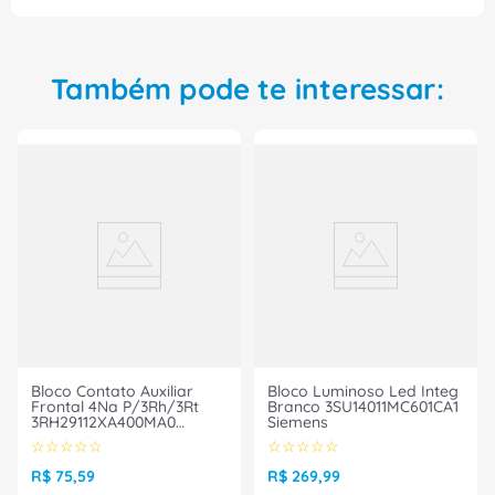
garantir uma conexão elétrica segura e confiável,
além de contar com a praticidade e eficiência que
a Phoenix Contact oferece. Não perca tempo e
adquira já o bloco conector de passagem
Também pode te interessar:
UT4PEHESI(5X20) para sua empresa ou projeto!
Garanta as melhores conexões elétricas e a
tranquilidade que você merece.
Bloco Contato Auxiliar
Bloco Luminoso Led Integ
Frontal 4Na P/3Rh/3Rt
Branco 3SU14011MC601CA1
3RH29112XA400MA0
Siemens
Siemens
☆
☆
☆
☆
☆
☆
☆
☆
☆
☆
R$
75
,
59
R$
269
,
99