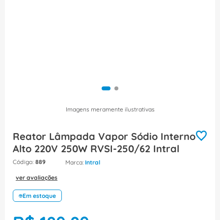
8
º
caixa passagem
9
º
orion schneider
10
º
disjuntor motor
Imagens meramente ilustrativas
Reator Lâmpada Vapor Sódio Interno
Alto 220V 250W RVSI-250/62 Intral
:
889
Intral
ver avaliações
Em estoque