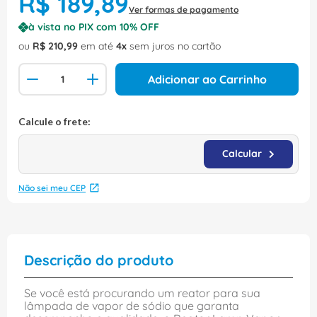
R$
189
,
89
Ver formas de pagamento
à vista no PIX com
10
% OFF
ou
R$
210
,
99
em até
4
sem juros no cartão
Adicionar ao Carrinho
Não sei meu CEP
Descrição do produto
Se você está procurando um reator para sua
lâmpada de vapor de sódio que garanta