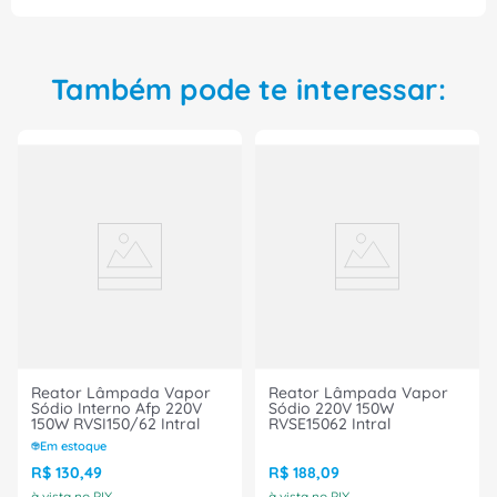
sódio. Adquira agora mesmo o Reator Lamp
Vapor Sod Interno AFP 220V 250W RVSI250/62 da
INTRAL!
Também pode te interessar:
Reator Lâmpada Vapor
Reator Lâmpada Vapor
Sódio Interno Afp 220V
Sódio 220V 150W
150W RVSI150/62 Intral
RVSE15062 Intral
Em estoque
R$
130
,
49
R$
188
,
09
à vista no PIX
à vista no PIX