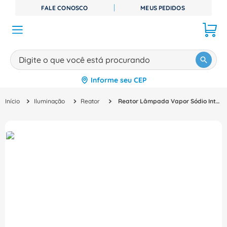
FALE CONOSCO
MEUS PEDIDOS
Digite o que você está procurando
Informe seu CEP
TERMOS MAIS BUSCADOS
Iluminação
Reator
Reator Lâmpada Vapor Sódio Interno Alto 220V 250W RVSI-250/62 Intral
1
º
disjuntor
2
º
cabo flexivel
3
º
cabo
4
º
contator
5
º
tomada
6
º
fita isolante
7
º
dps