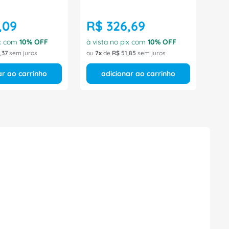
,
09
R$
326
,
69
ix com
10
% OFF
à vista no pix com
10
% OFF
,
37
sem juros
ou
7
de
R$
51
,
85
sem juros
ar ao carrinho
adicionar ao carrinho