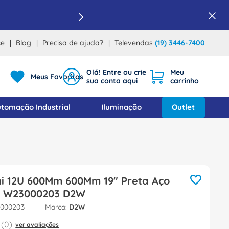
ce
Blog
Precisa de ajuda?
Televendas
(19) 3446-7400
Meus Favoritos
tomação Industrial
Iluminação
Outlet
ni 12U 600Mm 600Mm 19" Preta Aço
 W23000203 D2W
000203
D2W
(
0
)
ver avaliações