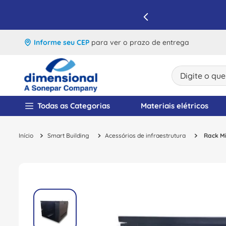
IQUE E APROVEITE
Informe seu CEP
para ver o prazo de entrega
Digite o que v
TERMOS MAIS BUSCA
Todas as Categorias
Materiais elétricos
1
º
disjuntor
Smart Building
Acessórios de infraestrutura
Rack M
2
º
cabo flexivel
3
º
cabo
4
º
contator
5
º
tomada
6
º
barramento
7
º
fita isolante