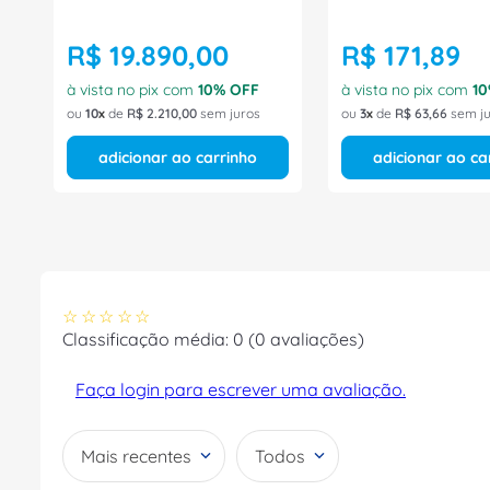
R$
19
.
890
,
00
R$
171
,
89
à vista no pix com
10
% OFF
à vista no pix com
10
ou
10
de
R$
2
.
210
,
00
sem juros
ou
3
de
R$
63
,
66
sem ju
adicionar ao carrinho
adicionar ao ca
☆
☆
☆
☆
☆
Classificação média: 0
(0 avaliações)
Faça login para escrever uma avaliação.
Mais recentes
Todos