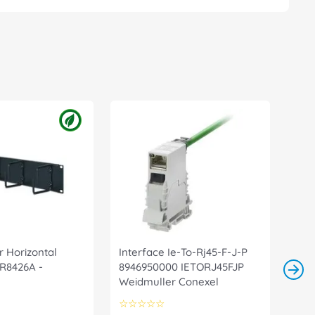
 Horizontal
Interface Ie-To-Rj45-F-J-P
R8426A -
8946950000 IETORJ45FJP
Weidmuller Conexel
☆
☆
☆
☆
☆