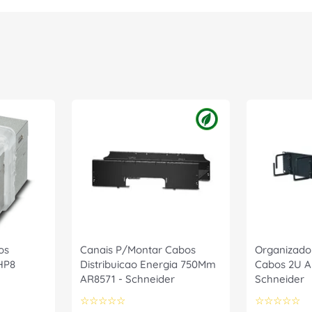
os
Canais P/Montar Cabos
Organizador
HP8
Distribuicao Energia 750Mm
Cabos 2U A
AR8571 - Schneider
Schneider
☆
☆
☆
☆
☆
☆
☆
☆
☆
☆