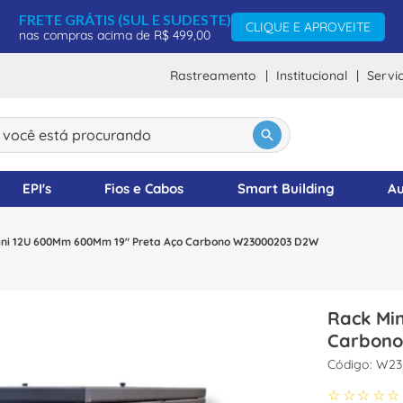
FRETE GRÁTIS (SUL E SUDESTE)
CLIQUE E APROVEITE
nas compras acima de R$ 499,00
Rastreamento
Institucional
Servi
ocê está procurando
DOS
EPI's
Fios e Cabos
Smart Building
Au
ini 12U 600Mm 600Mm 19" Preta Aço Carbono W23000203 D2W
Rack Mi
Carbono
:
W23
☆
☆
☆
☆
☆