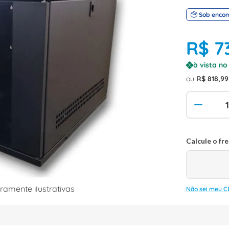
Sob enco
R$
7
à vista n
ou
R$
818
,
99
amente ilustrativas
Não sei meu C