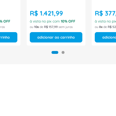
R$
1
.
421
,
99
R$
377
% OFF
à vista no pix com
10
% OFF
à vista no p
ros
ou
10
de
R$
157
,
99
sem juros
ou
8
de
R$
52
rrinho
adicionar ao carrinho
adicion