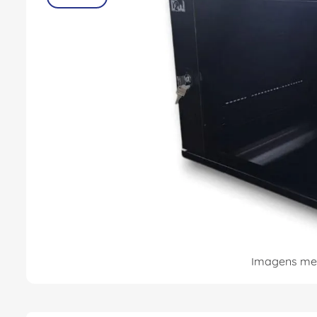
8
º
dps
9
º
orion schneider
10
º
caixa passagem
Imagens mer