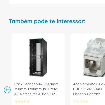
Também pode te interessar:
Rack Fechado 42u 1991mm
Acoplamento 8 Pol
750mm 1200mm 19" Preta
CUCKD1ZNISR4GC
AC Netshelter AR3350B2
Phoenix Contact
APC
☆
☆
☆
☆
☆
☆
☆
☆
☆
☆