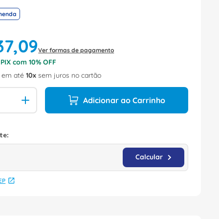
menda
37
,
09
Ver formas de pagamento
o PIX com
10
% OFF
em até
10
sem juros no cartão
Adicionar ao Carrinho
EP