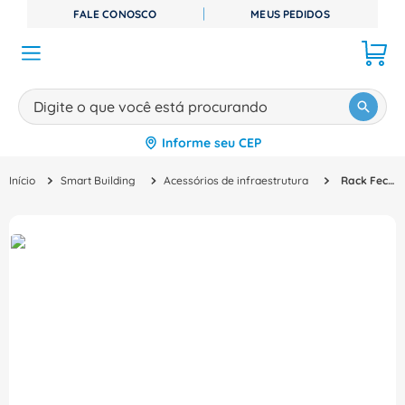
FALE CONOSCO
MEUS PEDIDOS
Digite o que você está procurando
Informe seu CEP
TERMOS MAIS BUSCADOS
Smart Building
Acessórios de infraestrutura
Rack Fechado 42u 1991mm 600mm 1070mm 19" Preta AC Netshelter AR3100B2 APC
1
º
disjuntor
2
º
cabo flexivel
3
º
cabo
4
º
contator
5
º
tomada
6
º
barramento
7
º
dps