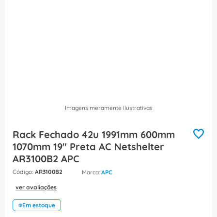
8
º
fita isolante
9
º
caixa passagem
10
º
disjuntor motor
Imagens meramente ilustrativas
Rack Fechado 42u 1991mm 600mm
1070mm 19" Preta AC Netshelter
AR3100B2 APC
:
AR3100B2
APC
ver avaliações
Em estoque