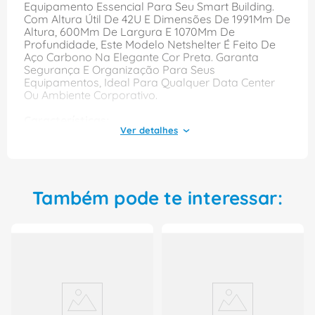
Equipamento Essencial Para Seu Smart Building.
Com Altura Útil De 42U E Dimensões De 1991Mm De
Altura, 600Mm De Largura E 1070Mm De
Profundidade, Este Modelo Netshelter É Feito De
Aço Carbono Na Elegante Cor Preta. Garanta
Segurança E Organização Para Seus
Equipamentos, Ideal Para Qualquer Data Center
Ou Ambiente Corporativo.
Características:
Rack
Tipo: Fechado
Altura Util: 42u
Altura: 1991mm
Também pode te interessar:
Largura: 600mm
Profundidade: 1070mm
Tamanho Estrutura: 19"
Cor: Preta
Material: Aço Carbono
Modelo: Netshelter
Marca: APC
Ref: AR3100B2