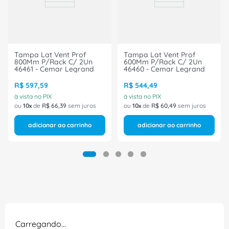
Tampa Lat Vent Prof
Tampa Lat Vent Prof
800Mm P/Rack C/ 2Un
600Mm P/Rack C/ 2Un
46461 - Cemar Legrand
46460 - Cemar Legrand
R$
597
,
59
R$
544
,
49
à vista no PIX
à vista no PIX
ou
10
de
R$
66
,
39
sem juros
ou
10
de
R$
60
,
49
sem juros
adicionar ao carrinho
adicionar ao carrinho
Carregando…