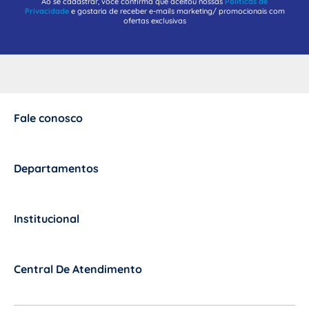
Ao se cadastrar, você confirma que aceitou nossas
Políticas de
Privacidade
e gostaria de receber e-mails marketing/ promocionais com
ofertas exclusivas
Fale conosco
+
Departamentos
+
Institucional
+
Central De Atendimento
+