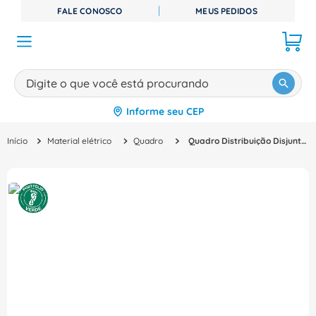
FALE CONOSCO
MEUS PEDIDOS
Digite o que você está procurando
Informe seu CEP
TERMOS MAIS BUSCADOS
Material elétrico
Quadro
Quadro Distribuição Disjuntor Aço Carbono Branca Embutir 16 100X360X420mm Comando Barramento QDETN II 904311N Pial Legrand
1
º
disjuntor
2
º
cabo flexivel
3
º
cabo
4
º
contator
5
º
tomada
6
º
barramento
7
º
dps