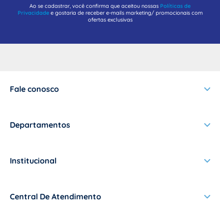
Ao se cadastrar, você confirma que aceitou nossas
Políticas de
Privacidade
e gostaria de receber e-mails marketing/ promocionais com
ofertas exclusivas
Fale conosco
+
Departamentos
+
Institucional
+
Central De Atendimento
+