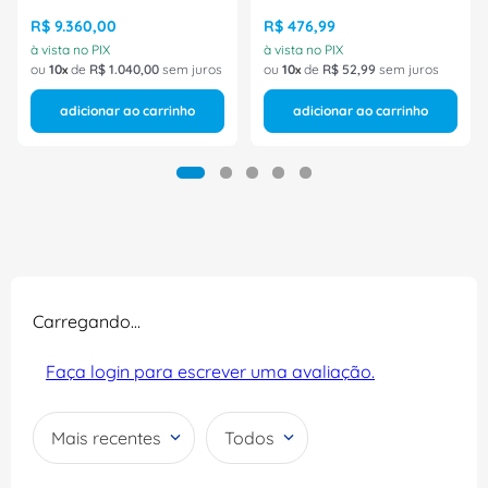
300x300x120mm 1555000
Rittal
R$
9
.
360
,
00
R$
476
,
99
à vista no PIX
à vista no PIX
ou
10
de
R$
1
.
040
,
00
sem juros
ou
10
de
R$
52
,
99
sem juros
adicionar ao carrinho
adicionar ao carrinho
Carregando…
Faça login para escrever uma avaliação.
Mais recentes
Todos