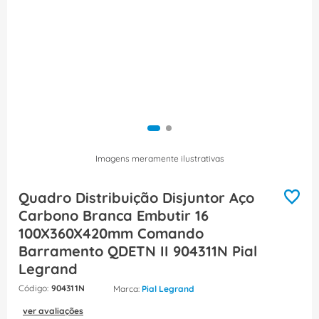
8
º
fita isolante
9
º
caixa passagem
10
º
disjuntor motor
Imagens meramente ilustrativas
Quadro Distribuição Disjuntor Aço
Carbono Branca Embutir 16
100X360X420mm Comando
Barramento QDETN II 904311N Pial
Legrand
:
904311N
Pial Legrand
ver avaliações