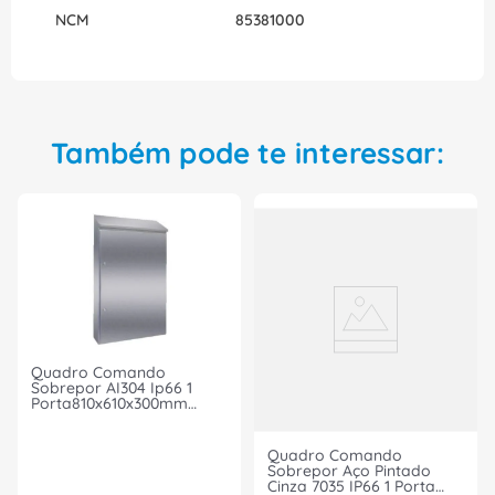
para que possa ser instalado em mais do que um
NCM
85381000
padrão de organização elétrica. Adquira agora
mesmo o Quadro de Distribuição de Energia AC BR
EMB 16 DISJ e garanta segurança, qualidade e
praticidade na distribuição de energia elétrica em
sua residência ou empresa.
Também pode te interessar:
Quadro Comando
Sobrepor AI304 Ip66 1
Porta810x610x300mm
1312600 Rittal
Quadro Comando
Sobrepor Aço Pintado
Cinza 7035 IP66 1 Porta