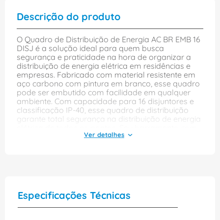
Descrição do produto
O Quadro de Distribuição de Energia AC BR EMB 16
DISJ é a solução ideal para quem busca
segurança e praticidade na hora de organizar a
distribuição de energia elétrica em residências e
empresas. Fabricado com material resistente em
aço carbono com pintura em branco, esse quadro
pode ser embutido com facilidade em qualquer
ambiente. Com capacidade para 16 disjuntores e
classificação IP-40, esse quadro de distribuição
garante total segurança na distribuição de energia
elétrica de todos os pontos. Seu barramento com
16 entradas também facilita a organização da
instalação elétrica, de modo a permitir que a
energia elétrica chegue a todos os pontos
necessários sem sobrecarga ou risco de curto-
circuito. Com dimensões de 100x360x420mm, esse
quadro é compacto e pode ser instalado em
espaços menores, sem comprometer a
Especificações Técnicas
organização ou qualidade da instalação elétrica.
Confira também a referência QDETN II 904311N,
que oferece o mesmo produto com padrão DIN,