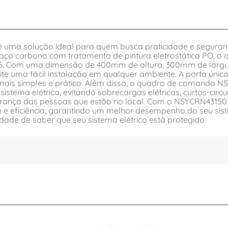
ma solução ideal para quem busca praticidade e segurança
 carbono com tratamento de pintura eletrostática PO, o qu
66. Com uma dimensão de 400mm de altura, 300mm de larg
ma fácil instalação em qualquer ambiente. A porta única do
ais simples e prático. Além disso, o quadro de comando N
istema elétrico, evitando sobrecargas elétricas, curtos-cir
urança das pessoas que estão no local. Com o NSYCRN43150 d
 e eficiência, garantindo um melhor desempenho do seu sis
idade de saber que seu sistema elétrico está protegido.