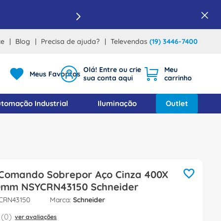
ce
Blog
Precisa de ajuda?
Televendas
(19) 3446-7400
Meus Favoritos
tomação Industrial
Iluminação
Outlet
Comando Sobrepor Aço Cinza 400X
0mm NSYCRN43150 Schneider
CRN43150
Schneider
(
0
)
ver avaliações