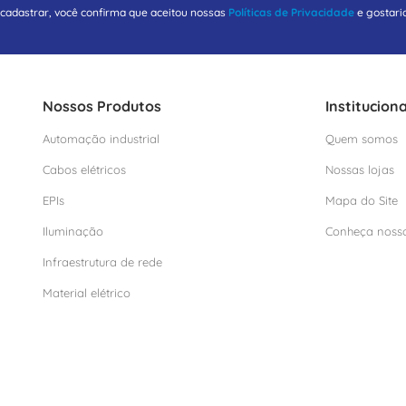
 cadastrar, você confirma que aceitou nossas
Políticas de Privacidade
e gostari
Nossos Produtos
Instituciona
Automação industrial
Quem somos
Cabos elétricos
Nossas lojas
EPIs
Mapa do Site
Iluminação
Conheça noss
Infraestrutura de rede
Material elétrico