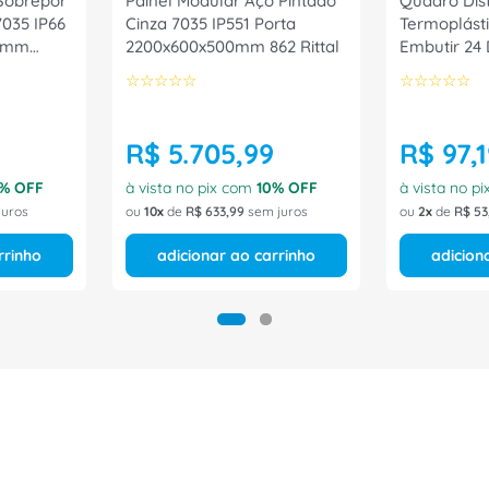
Sobrepor
Painel Modular Aço Pintado
Quadro Dist
7035 IP66
Cinza 7035 IP551 Porta
Termoplást
80mm
2200x600x500mm 862 Rittal
Embutir 24 
QDW0224B
☆
☆
☆
☆
☆
☆
☆
☆
☆
☆
R$
5
.
705
,
99
R$
97
,
1
% OFF
à vista no pix com
10
% OFF
à vista no p
juros
ou
10
de
R$
633
,
99
sem juros
ou
2
de
R$
53
rrinho
adicionar ao carrinho
adicion