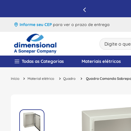
IQUE E APROVEITE
Informe seu CEP
para ver o prazo de entrega
Digite o que v
TERMOS MAIS BUSCA
Todas as Categorias
Materiais elétricos
1
º
disjuntor
Material elétrico
Quadro
Quadro Comando Sobrepor
2
º
cabo flexivel
3
º
cabo
4
º
contator
5
º
tomada
6
º
barramento
7
º
dps