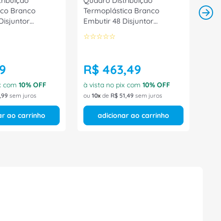
ribuição
Quadro Distribuição
ico Branco
Termoplástica Branco
Disjuntor
Embutir 48 Disjuntor
E WEG
56300057 Tramontina
☆
☆
☆
☆
☆
Eletrica
9
R$
463
,
49
ix com
10
% OFF
à vista no pix com
10
% OFF
,
99
sem juros
ou
10
de
R$
51
,
49
sem juros
ar ao carrinho
adicionar ao carrinho