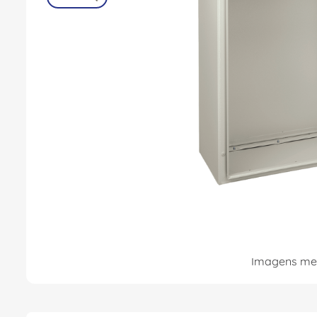
8
º
fita isolante
9
º
caixa passagem
10
º
disjuntor motor
Imagens mer