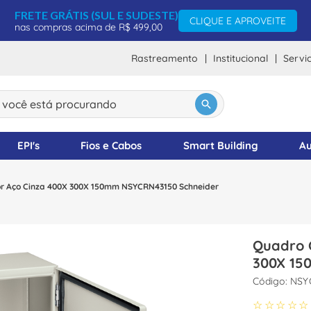
FRETE GRÁTIS (SUL E SUDESTE)
CLIQUE E APROVEITE
nas compras acima de R$ 499,00
Rastreamento
Institucional
Servi
ocê está procurando
DOS
EPI's
Fios e Cabos
Smart Building
Au
 Aço Cinza 400X 300X 150mm NSYCRN43150 Schneider
Quadro 
300X 15
:
NSY
☆
☆
☆
☆
☆