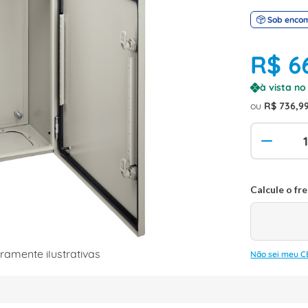
Sob enco
R$
6
à vista n
ou
R$
736
,
9
amente ilustrativas
Não sei meu C