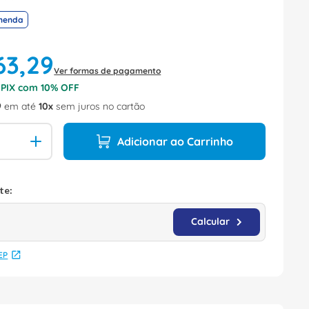
menda
63
,
29
Ver formas de pagamento
o PIX com
10
% OFF
9
em até
10
sem juros no cartão
Adicionar ao Carrinho
EP