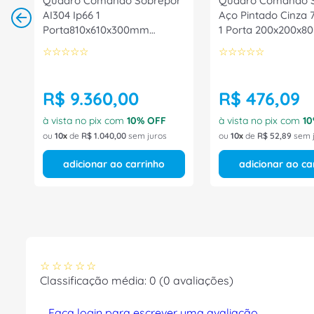
Quadro Comando Sobrepor
Quadro Comando 
AI304 Ip66 1
Aço Pintado Cinza 
Porta810x610x300mm
1 Porta 200x200x
1312600 Rittal
1546000 Rittal
☆
☆
☆
☆
☆
☆
☆
☆
☆
☆
R$
9
.
360
,
00
R$
476
,
09
à vista no pix com
10
% OFF
à vista no pix com
10
ou
10
de
R$
1
.
040
,
00
sem juros
ou
10
de
R$
52
,
89
sem 
adicionar ao carrinho
adicionar ao ca
☆
☆
☆
☆
☆
Classificação média: 0
(0 avaliações)
Faça login para escrever uma avaliação.