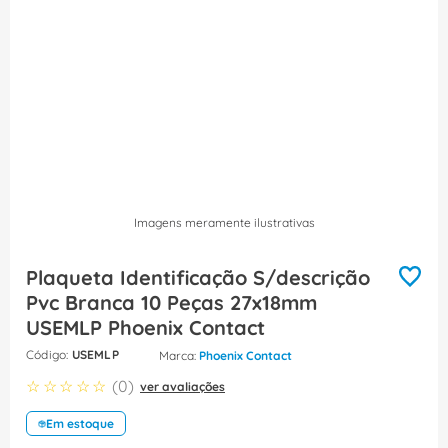
8
º
dps
9
º
orion schneider
10
º
caixa passagem
Imagens meramente ilustrativas
Plaqueta Identificação S/descrição
Pvc Branca 10 Peças 27x18mm
USEMLP Phoenix Contact
:
USEMLP
Phoenix Contact
☆
☆
☆
☆
☆
(
0
)
ver avaliações
Em estoque