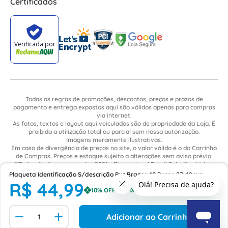
Certificados
Todas as regras de promoções, descontos, preços e prazos de
pagamento e entrega expostos aqui são válidos apenas para compras
via internet.
As fotos, textos e layout aqui veiculados são de propriedade da Loja. É
proibida a utilização total ou parcial sem nossa autorização.
Imagens meramente ilustrativas.
Em caso de divergência de preços no site, o valor válido é o do Carrinho
de Compras. Preços e estoque sujeito a alterações sem aviso prévio.
©Todos direitos reservados 2021 - Dimensional Brasil Soluções Ltda. -
CNPJ: 06.913.480/0015-63 - Avenida Armando Ragonha, 190 - Bairro
Plaqueta Identificação S/descrição Pvc Branca 10 Peças 27x18mm
Village Limeira. Pavilhão Sítio São João - Limeira - SP / CEP: 13.481-316
R$
44
,
99
USEMLP Phoenix Contact
Adicionar ao Carrinho