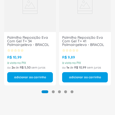
Dimensões: 27x18mm
Marca: Phoenix Contact
Ref: Usemlp
Palmilha Reposição Eva
Palmilha Reposição Eva
Com Gel T= 34
Com Gel T= 41
Palmairgeleva - BRACOL
Palmairgeleva - BRACOL
☆
☆
☆
☆
☆
☆
☆
☆
☆
☆
R$
10
,
99
R$
9
,
89
à vista no PIX
à vista no PIX
ou
2
de
R$
5
,
50
sem juros
ou
1
de
R$
10
,
99
sem juros
adicionar ao carrinho
adicionar ao carrinho