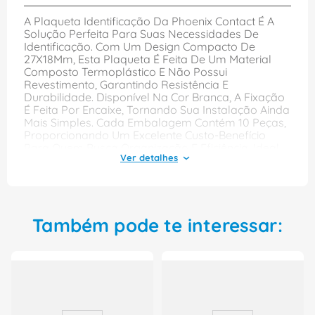
A Plaqueta Identificação Da Phoenix Contact É A
Solução Perfeita Para Suas Necessidades De
Identificação. Com Um Design Compacto De
27X18Mm, Esta Plaqueta É Feita De Um Material
Composto Termoplástico E Não Possui
Revestimento, Garantindo Resistência E
Durabilidade. Disponível Na Cor Branca, A Fixação
É Feita Por Encaixe, Tornando Sua Instalação Ainda
Mais Simples. Cada Embalagem Contém 10 Peças,
Proporcionando Um Excelente Custo-Benefício
Para Quem Busca Organização E Eficiência. Ideal
Para Equipamentos De Proteção Individual, A
Plaqueta É Um Item Indispensável Em Seu Dia A
Dia.
Características:
Também pode te interessar:
Plaqueta Identificação
Descrição: S/descrição
Material: Composto Termoplástico
Revestimento: Sem Revestimento
Cor Plaqueta: Branca
Fixação: Encaixe
Embalagem: 10 Peças