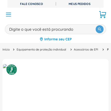
FALE CONOSCO
MEUS PEDIDOS
Digite o que você está procurando
Informe seu CEP
TERMOS MAIS BUSCADOS
Equipamento de proteção individual
Acessórios de EPI
Plaqueta Identificação S/descrição Pvc Branca 10 Peças 27x18mm USEMLP Phoenix Contact
1
º
disjuntor
2
º
cabo flexivel
3
º
cabo
4
º
contator
5
º
tomada
6
º
barramento
7
º
fita isolante