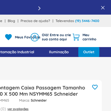
ce
Blog
Precisa de ajuda?
Televendas
(19) 3446-7400
Meus Favoritos
tomação Industrial
Iluminação
Outlet
ontagem Caixa Passagem Tamanho
00 X 500 Mm NSYMM65 Schneider
MM65
Schneider
(
0
)
ver avaliações