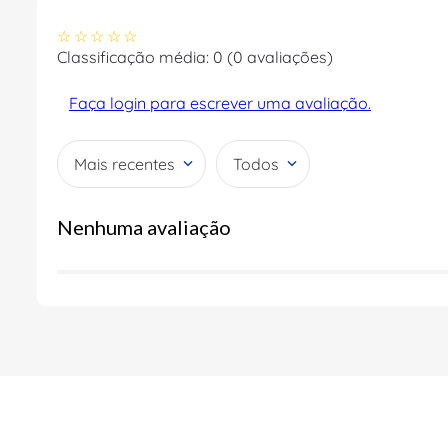
☆
☆
☆
☆
☆
Classificação média: 0
(0 avaliações)
Faça login para escrever uma avaliação.
Mais recentes
Todos
Nenhuma avaliação