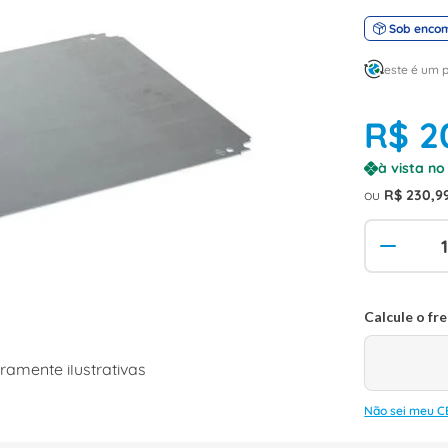
Sob enco
este é um 
R$
2
à vista n
ou
R$
230
,
9
amente ilustrativas
Não sei meu C