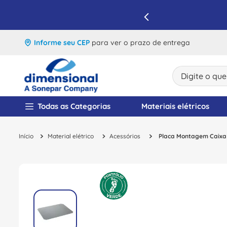
IQUE E APROVEITE
Informe seu CEP
para ver o prazo de entrega
Digite o que v
TERMOS MAIS BUSCA
Todas as Categorias
Materiais elétricos
1
º
disjuntor
Material elétrico
Acessórios
Placa Montagem Caixa
2
º
cabo flexivel
3
º
cabo
4
º
contator
5
º
tomada
6
º
barramento
7
º
fita isolante