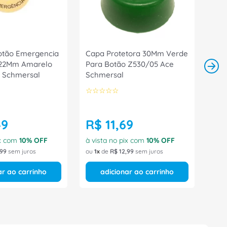
otão Emergencia
Capa Protetora 30Mm Verde
 22Mm Amarelo
Para Botão Z530/05 Ace
 Schmersal
Schmersal
☆
☆
☆
☆
☆
49
R$
11
,
69
ix com
10
% OFF
à vista no pix com
10
% OFF
99
sem juros
ou
1
de
R$
12
,
99
sem juros
ar ao carrinho
adicionar ao carrinho