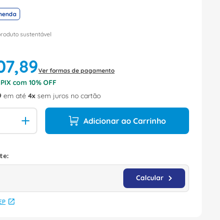
menda
produto sustentável
07
,
89
Ver formas de pagamento
o PIX com
10
% OFF
9
em até
4
sem juros no cartão
Adicionar ao Carrinho
EP