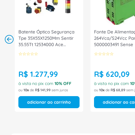
Batente Óptico Segurança
Fonte De Alimenta
Tpe 35X55X1250Mm Sentir
264Vca/S24Vcc Par
35.55Tt 12534000 Ace
5000003491 Sense
Schmersal
☆
☆
☆
☆
☆
☆
☆
☆
☆
☆
R$
1
.
277
,
99
R$
620
,
09
à vista no pix com
10
% OFF
à vista no pix com
10
ou
10
de
R$
141
,
99
sem juros
ou
10
de
R$
68
,
89
sem 
adicionar ao carrinho
adicionar ao ca