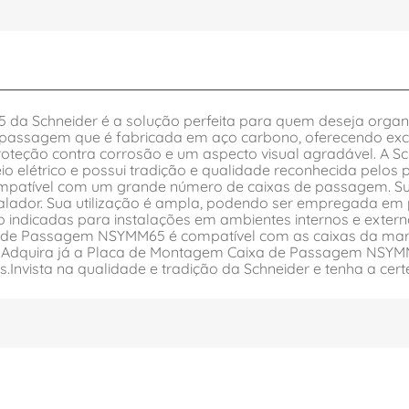
 Schneider é a solução perfeita para quem deseja organiz
ssagem que é fabricada em aço carbono, oferecendo excelen
 proteção contra corrosão e um aspecto visual agradável. 
o elétrico e possui tradição e qualidade reconhecida pelos
ível com um grande número de caixas de passagem. Sua i
stalador. Sua utilização é ampla, podendo ser empregada em
ão indicadas para instalações em ambientes internos e exte
de Passagem NSYMM65 é compatível com as caixas da marca
. Adquira já a Placa de Montagem Caixa de Passagem NSYMM
.Invista na qualidade e tradição da Schneider e tenha a cert