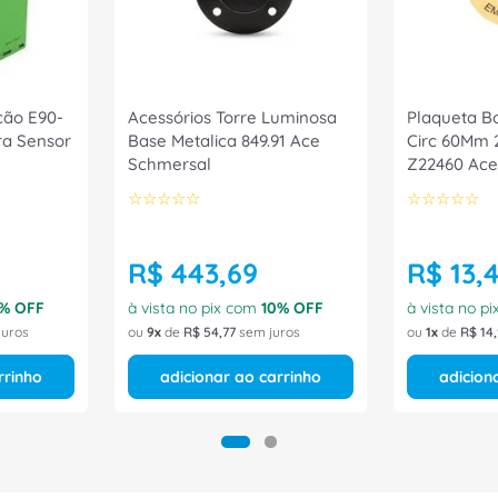
ção E90-
Acessórios Torre Luminosa
Plaqueta B
a Sensor
Base Metalica 849.91 Ace
Circ 60Mm
Schmersal
Z22460 Ace
☆
☆
☆
☆
☆
☆
☆
☆
☆
☆
R$
443
,
69
R$
13
,
% OFF
à vista no pix com
10
% OFF
à vista no p
juros
ou
9
de
R$
54
,
77
sem juros
ou
1
de
R$
14
,
rrinho
adicionar ao carrinho
adicion