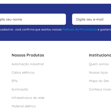
 cadastrar, você confirma que aceitou nossas
Políticas de Privacidade
e gostari
Nossos Produtos
Instituciona
Automação industrial
Quem somos
Cabos elétricos
Nossas lojas
EPIs
Mapa do Site
Iluminação
Conheça noss
Infraestrutura de rede
Material elétrico