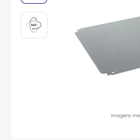
8
º
dps
9
º
orion schneider
10
º
caixa passagem
Imagens mer