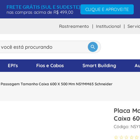
FRETE GRÁTIS (SUL E SUDESTE)
CLIQUE E APROVEITE
nas compras acima de R$ 499,00
Rastreamento
Institucional
Servi
ocê está procurando
DOS
EPI's
Fios e Cabos
Smart Building
Au
 Passagem Tamanho Caixa 600 X 500 Mm NSYMM65 Schneider
Placa M
Caixa 6
:
NSY
☆
☆
☆
☆
☆