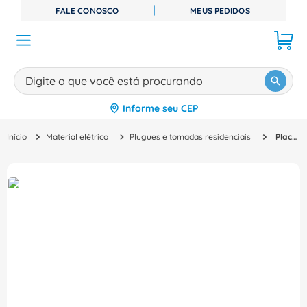
FALE CONOSCO
MEUS PEDIDOS
Digite o que você está procurando
Informe seu CEP
TERMOS MAIS BUSCADOS
Material elétrico
Plugues e tomadas residenciais
Placa 6 Postos Branco Com Suporte Arteor 010956 Pial Legrand
1
º
disjuntor
2
º
cabo flexivel
3
º
cabo
4
º
contator
5
º
tomada
6
º
fita isolante
7
º
dps