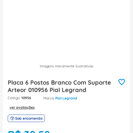
8
º
caixa passagem
9
º
orion schneider
10
º
disjuntor motor
Imagens meramente ilustrativas
Placa 6 Postos Branco Com Suporte
Arteor 010956 Pial Legrand
:
10956
Pial Legrand
ver avaliações
Sob encomenda