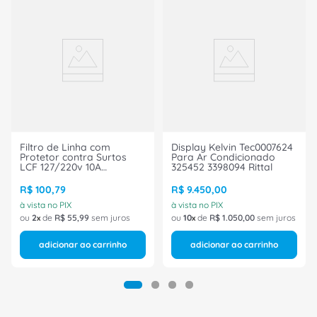
Filtro de Linha com
Display Kelvin Tec0007624
Protetor contra Surtos
Para Ar Condicionado
LCF 127/220v 10A
325452 3398094 Rittal
iCLAMPER Energia 8
026776 Clamper
R$
100
,
79
R$
9
.
450
,
00
à vista no PIX
à vista no PIX
ou
2
de
R$
55
,
99
sem juros
ou
10
de
R$
1
.
050
,
00
sem juros
adicionar ao carrinho
adicionar ao carrinho