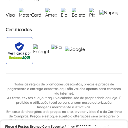
Certificados
Todas as regras de promoções, descontos, preços e prazos de
pagamento e entrega expostos aqui são válidos apenas para compras
via internet.
As fotos, textos e layout aqui veiculados são de propriedade da Loja. É
proibida a utilização total ou parcial sem nossa autorização.
Imagens meramente ilustrativas.
Em caso de divergência de preços no site, o valor válido é o do Carrinho
de Compras. Preços e estoque sujeito a alterações sem aviso prévio.
©Todos direitos reservados 2021 - Dimensional Brasil Soluções Ltda. -
CNPJ: 06.913.480/0015-63 - Avenida Armando Ragonha, 190 - Bairro
Placa 6 Postos Branco Com Suporte Arteor 010956 Pial Legrand