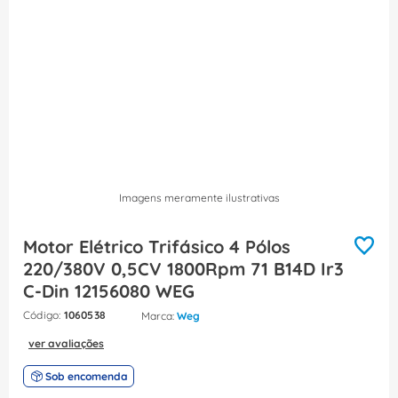
8
º
dps
9
º
orion schneider
10
º
caixa passagem
Imagens meramente ilustrativas
Motor Elétrico Trifásico 4 Pólos
220/380V 0,5CV 1800Rpm 71 B14D Ir3
C-Din 12156080 WEG
:
1060538
Weg
ver avaliações
Sob encomenda