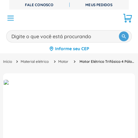
FALE CONOSCO
MEUS PEDIDOS
Digite o que você está procurando
Informe seu CEP
TERMOS MAIS BUSCADOS
Material elétrico
Motor
Motor Elétrico Trifásico 4 Pólos 220/380V 0,5CV 1800Rpm 71 B14D Ir3 C-Din 12156080 WEG
1
º
disjuntor
2
º
cabo flexivel
3
º
cabo
4
º
contator
5
º
tomada
6
º
barramento
7
º
fita isolante