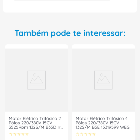
garantir a eficiência do seu projeto industrial.
Compre agora e tenha a certeza de ter feito a
melhor escolha em qualidade e tecnologia.
Também pode te interessar:
Motor Elétrico Trifásico 2
Motor Elétrico Trifásico 4
Pólos 220/380V 15CV
Pólos 220/380V 15CV
3525Rpm 132S/M B35D Ir2
132S/M B5E 15319599 WEG
Ff 135117* 13511711 WEG
☆
☆
☆
☆
☆
☆
☆
☆
☆
☆