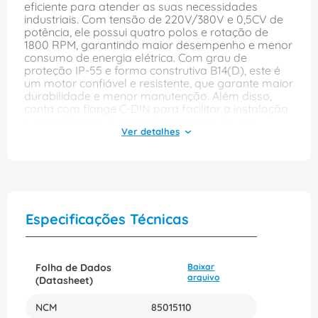
eficiente para atender as suas necessidades
industriais. Com tensão de 220V/380V e 0,5CV de
potência, ele possui quatro polos e rotação de
1800 RPM, garantindo maior desempenho e menor
consumo de energia elétrica. Com grau de
proteção IP-55 e forma construtiva B14(D), este é
um motor confiável e resistente, que garante maior
durabilidade e menor manutenção. Além disso,
conta com flange C-DIN para facilitar a instalação
e conexão com outros componentes do seu
projeto. O modelo W22 Premium é a escolha ideal
para as suas necessidades industriais. Sua
construção foi desenvolvida com tecnologia de
ponta para garantir alta eficiência e máximo
desempenho. Seu método de resfriamento a ar
(IC411-TFVE) garante que o motor opere em
temperaturas ideais, minimizando o risco de
Especificações Técnicas
superaquecimento e aumentando a vida útil do
produto. A marca WEG é conhecida pela sua
qualidade e inovação em motores elétricos. Por
isso, ao escolher este motor, você está garantindo
Folha de Dados
Baixar
um produto confiável e seguro, com certificação
arquivo
(Datasheet)
ABNT NBR 17094, que atende aos mais exigentes
padrões de qualidade. Não perca mais tempo e
NCM
85015110
adquira já o motor elétrico de 0,5CV da WEG para