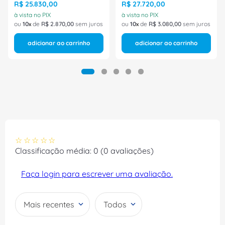
R$
25
.
830
,
00
R$
27
.
720
,
00
à vista no PIX
à vista no PIX
ou
10
de
R$
2
.
870
,
00
sem juros
ou
10
de
R$
3
.
080
,
00
sem juros
adicionar ao carrinho
adicionar ao carrinho
☆
☆
☆
☆
☆
Classificação média: 0
(0 avaliações)
Faça login para escrever uma avaliação.
Mais recentes
Todos