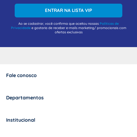
ENTRAR NA LISTA VIP
Ao se cadastrar, você confirma que aceitou nossas
Políticas de
Privacidade
e gostaria de receber e-mails marketing/ promocionais com
ofertas exclusivas
Fale conosco
+
Departamentos
+
Institucional
+