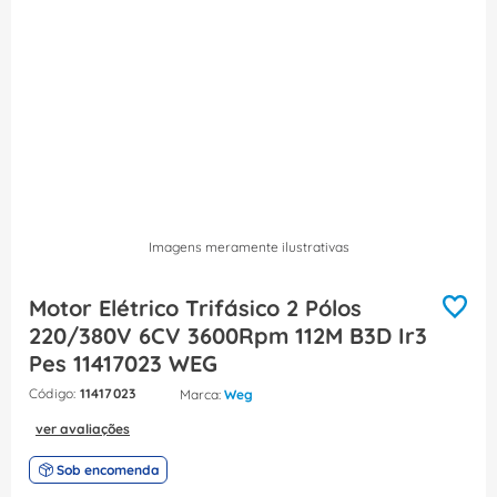
8
º
fita isolante
9
º
caixa passagem
10
º
miluz
Imagens meramente ilustrativas
Motor Elétrico Trifásico 2 Pólos
220/380V 6CV 3600Rpm 112M B3D Ir3
Pes 11417023 WEG
:
11417023
Weg
ver avaliações
Sob encomenda