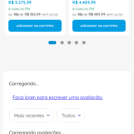
R$
3
.
275
,
99
R$
4
.
409
,
99
à vista no PIX
à vista no PIX
ou
10
de
R$
363
,
99
sem juros
ou
10
de
R$
489
,
99
sem juros
adicionar ao carrinho
adicionar ao carrinho
Carregando…
Faça login para escrever uma avaliação.
Mais recentes
Todos
Carregando avaliações…