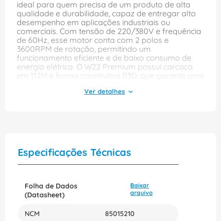
ideal para quem precisa de um produto de alta
qualidade e durabilidade, capaz de entregar alto
desempenho em aplicações industriais ou
comerciais. Com tensão de 220/380V e frequência
de 60Hz, esse motor conta com 2 polos e
3600RPM de rotação, permitindo um
funcionamento eficiente e de baixo consumo de
energia elétrica. O W22 Premium possui carcaça
em 112M e forma construtiva B3D, que garante uma
maior resistência e proteção contra impactos
mecânicos ou adversidades do ambiente de
trabalho. Além disso, o grau de proteção IP-55 e o
método de resfriamento por ar IC411-TFVE
asseguram que o motor funcione de maneira
estável e segura mesmo em condições extremas.
Com rendimento IR3 e padrão ABNT NBR 17094, o
motor elétrico W22 Premium é capaz de atender
Especificações Técnicas
às mais diversas demandas de mercado,
garantindo eficiência energética e redução de
custos operacionais. Esse produto da WEG
MOTORES é de alta confiabilidade e qualidade,
Folha de Dados
Baixar
apresentando excelente custo-benefício diante dos
arquivo
(Datasheet)
seus concorrentes. Adquira agora mesmo o motor
elétrico W22 Premium de 6CV com pés e tenha um
NCM
85015210
equipamento de alta performance que irá