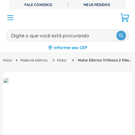
FALE CONOSCO
MEUS PEDIDOS
Digite o que você está procurando
Informe seu CEP
TERMOS MAIS BUSCADOS
Material elétrico
Motor
Motor Elétrico Trifásico 2 Pólos 220/380V 6CV 3600Rpm 112M B3D Ir3 Pes 11417023 WEG
1
º
disjuntor
2
º
cabo flexivel
3
º
cabo
4
º
contator
5
º
tomada
6
º
barramento
7
º
dps