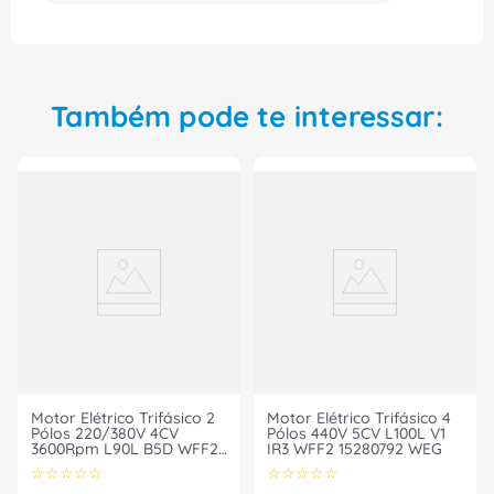
aumentar a produtividade e performance da sua
empresa. Garanta já o seu!
Também pode te interessar:
Motor Elétrico Trifásico 2
Motor Elétrico Trifásico 4
Pólos 220/380V 4CV
Pólos 440V 5CV L100L V1
3600Rpm L90L B5D WFF2
IR3 WFF2 15280792 WEG
12059944 WEG
☆
☆
☆
☆
☆
☆
☆
☆
☆
☆