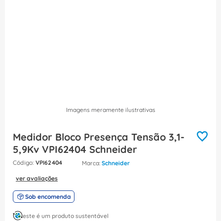
8
º
dps
9
º
orion schneider
10
º
caixa passagem
Imagens meramente ilustrativas
Medidor Bloco Presença Tensão 3,1-
5,9Kv VPI62404 Schneider
:
VPI62404
Schneider
ver avaliações
Sob encomenda
este é um produto sustentável