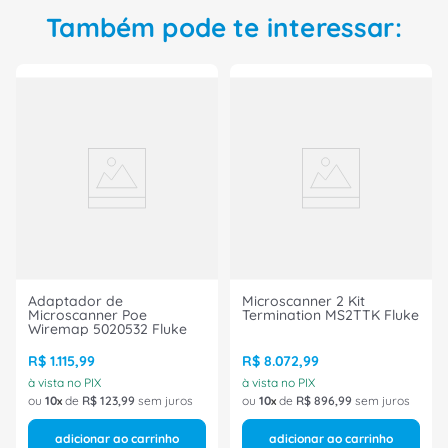
Também pode te interessar:
Adaptador de
Microscanner 2 Kit
Microscanner Poe
Termination MS2TTK Fluke
Wiremap 5020532 Fluke
R$
1
.
115
,
99
R$
8
.
072
,
99
à vista no PIX
à vista no PIX
ou
10
de
R$
123
,
99
sem juros
ou
10
de
R$
896
,
99
sem juros
adicionar ao carrinho
adicionar ao carrinho