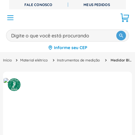
FALE CONOSCO
MEUS PEDIDOS
Digite o que você está procurando
Informe seu CEP
TERMOS MAIS BUSCADOS
Material elétrico
Instrumentos de medição
Medidor Bloco Presença Tensão 3,1-5,9Kv VPI62404 Schneider
1
º
disjuntor
2
º
cabo flexivel
3
º
cabo
4
º
contator
5
º
tomada
6
º
barramento
7
º
fita isolante