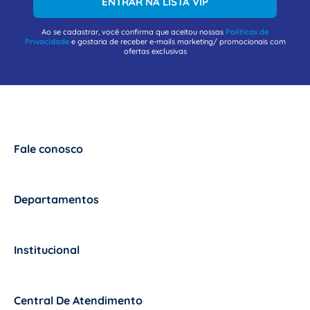
ENTRAR NA LISTA VIP
Ao se cadastrar, você confirma que aceitou nossas
Políticas de
Privacidade
e gostaria de receber e-mails marketing/ promocionais com
ofertas exclusivas
Fale conosco
+
Departamentos
+
Institucional
+
Central De Atendimento
+