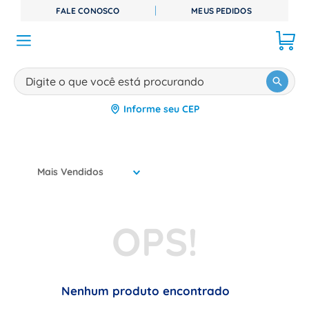
FALE CONOSCO
MEUS PEDIDOS
Digite o que você está procurando
Informe seu CEP
TERMOS MAIS BUSCADOS
1
º
disjuntor
2
º
cabo flexivel
Mais Vendidos
3
º
cabo
4
º
contator
5
º
tomada
6
º
fita isolante
7
º
dps
Nenhum produto encontrado