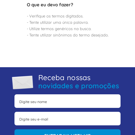
8
º
caixa passagem
O que eu devo fazer?
9
º
orion schneider
Verifique os termos digitados.
10
º
disjuntor motor
Tente utilizar uma única palavra.
Utilize termos genéricos na busca.
Tente utilizar sinônimos do termo desejado.
Receba nossas
novidades e promoções