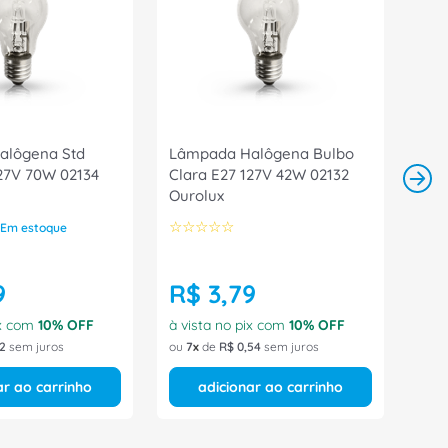
alôgena Std
Lâmpada Halôgena Bulbo
127V 70W 02134
Clara E27 127V 42W 02132
Ourolux
☆
☆
☆
☆
☆
Em estoque
9
R$
3
,
79
ix com
10
% OFF
à vista no pix com
10
% OFF
2
sem juros
ou
7
de
R$
0
,
54
sem juros
ar ao carrinho
adicionar ao carrinho