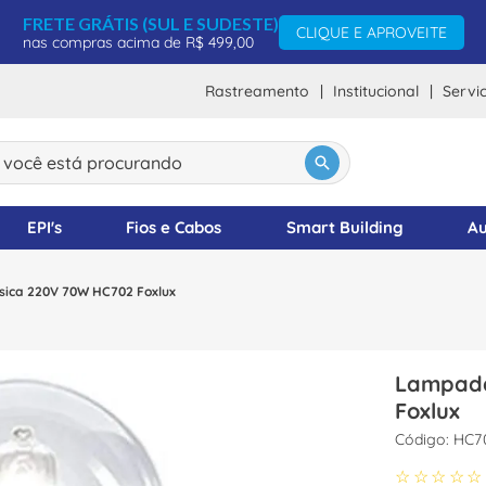
FRETE GRÁTIS (SUL E SUDESTE)
CLIQUE E APROVEITE
nas compras acima de R$ 499,00
Rastreamento
Institucional
Servi
DOS
ocê está procurando
EPI's
Fios e Cabos
Smart Building
Au
ica 220V 70W HC702 Foxlux
Lampada Halo
Foxlux
:
HC7
☆
☆
☆
☆
☆