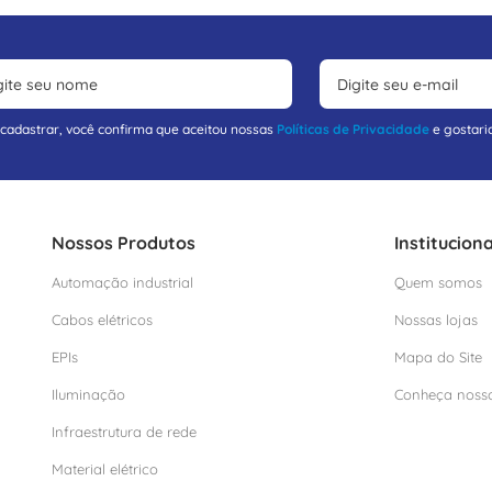
 cadastrar, você confirma que aceitou nossas
Políticas de Privacidade
e gostari
Nossos Produtos
Instituciona
Automação industrial
Quem somos
Cabos elétricos
Nossas lojas
EPIs
Mapa do Site
Iluminação
Conheça noss
Infraestrutura de rede
Material elétrico