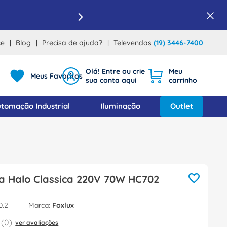
ce
Blog
Precisa de ajuda?
Televendas
(19) 3446-7400
Meus Favoritos
tomação Industrial
Iluminação
Outlet
 Classica 220V 70W HC702
0.2
Foxlux
(
0
)
ver avaliações