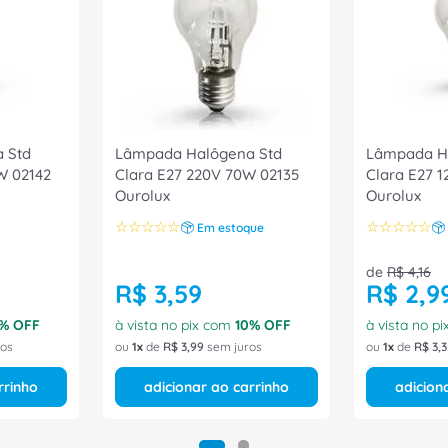
 Std
Lâmpada Halôgena Std
Lâmpada H
W 02142
Clara E27 220V 70W 02135
Clara E27 
Ourolux
Ourolux
☆
☆
☆
☆
☆
☆
☆
☆
☆
☆
Em estoque
de
R$
4
,
16
R$
3
,
59
R$
2
,
9
% OFF
à vista no pix com
10
% OFF
à vista no p
ros
ou
1
de
R$
3
,
99
sem juros
ou
1
de
R$
3
,
3
rrinho
adicionar ao carrinho
adicion