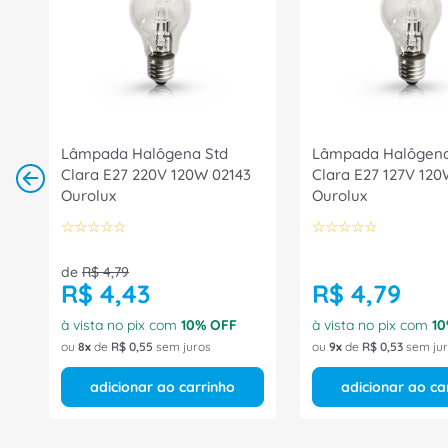
Lâmpada Halôgena Std
Lâmpada Halôgena
Clara E27 220V 120W 02143
Clara E27 127V 120
Ourolux
Ourolux
☆
☆
☆
☆
☆
☆
☆
☆
☆
☆
de
R$
4
,
79
R$
4
,
43
R$
4
,
79
à vista no pix com
10
% OFF
à vista no pix com
10
ou
8
de
R$
0
,
55
sem juros
ou
9
de
R$
0
,
53
sem ju
adicionar ao carrinho
adicionar ao ca