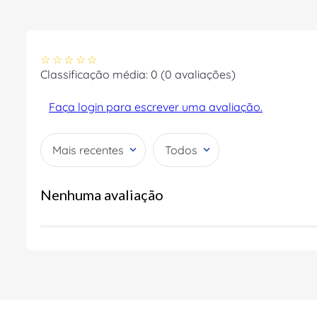
☆
☆
☆
☆
☆
Classificação média: 0
(0 avaliações)
Faça login para escrever uma avaliação.
Mais recentes
Todos
Nenhuma avaliação