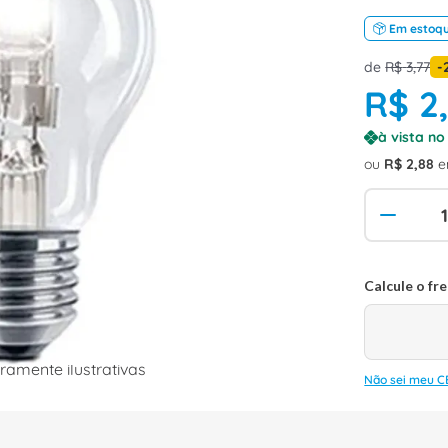
Em estoq
de
R$
3
,
77
-
R$
2
à vista n
ou
R$
2
,
88
e
amente ilustrativas
Não sei meu C