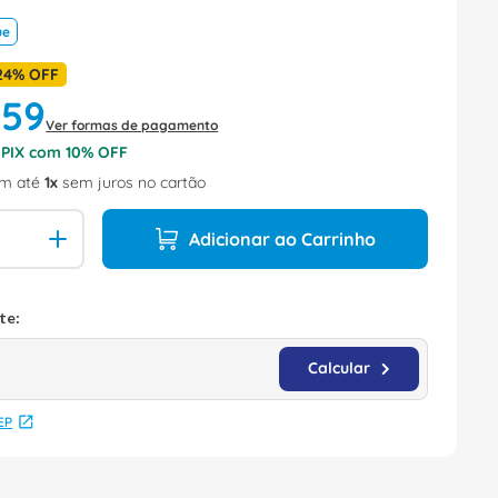
ue
24%
OFF
,
59
Ver formas de pagamento
o PIX com
10
% OFF
m até
1
sem juros no cartão
Adicionar ao Carrinho
EP