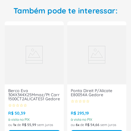
Também pode te interessar:
Berco Eva
Ponta Direit P/Alicate
304X344X25Mmaz/Pt Carr
E80054A Gedore
1500CT2ALICATES1 Gedore
☆
☆
☆
☆
☆
☆
☆
☆
☆
☆
R$
50
,
39
R$
295
,
19
à vista no PIX
à vista no PIX
ou
1
de
R$
55
,
99
sem juros
ou
6
de
R$
54
,
66
sem juros