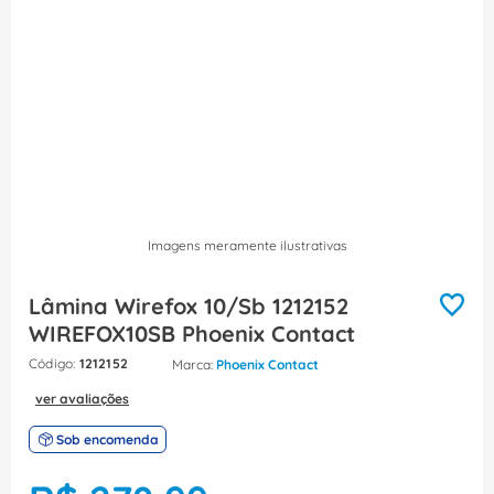
8
º
caixa passagem
9
º
orion schneider
10
º
disjuntor motor
Imagens meramente ilustrativas
Lâmina Wirefox 10/Sb 1212152
WIREFOX10SB Phoenix Contact
:
1212152
Phoenix Contact
ver avaliações
Sob encomenda