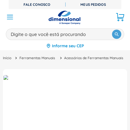
FALE CONOSCO
MEUS PEDIDOS
Digite o que você está procurando
Informe seu CEP
TERMOS MAIS BUSCADOS
Ferramentas Manuais
Acessórios de Ferramentas Manuais
1
º
disjuntor
2
º
cabo flexivel
3
º
cabo
4
º
contator
5
º
tomada
6
º
fita isolante
7
º
dps