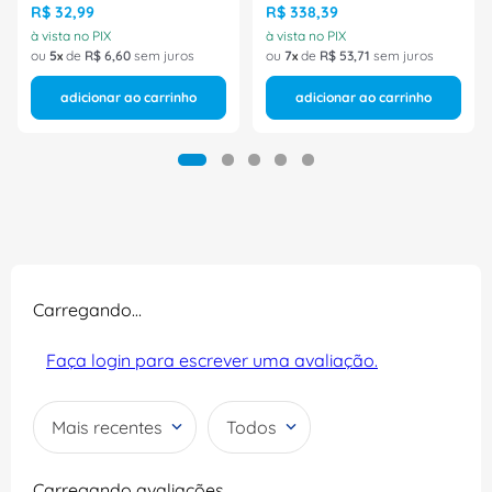
R$
32
,
99
R$
338
,
39
à vista no PIX
à vista no PIX
ou
5
de
R$
6
,
60
sem juros
ou
7
de
R$
53
,
71
sem juros
adicionar ao carrinho
adicionar ao carrinho
Carregando…
Faça login para escrever uma avaliação.
Mais recentes
Todos
Carregando avaliações…