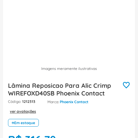
8
º
caixa passagem
9
º
orion schneider
10
º
disjuntor motor
Imagens meramente ilustrativas
Lâmina Reposicao Para Alic Crimp
WIREFOXD40SB Phoenix Contact
:
1212313
Phoenix Contact
ver avaliações
Em estoque