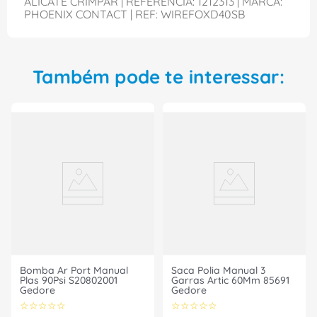
ALICATE CRIMPAR | REFERENCIA: 1212313 | MARCA:
PHOENIX CONTACT | REF: WIREFOXD40SB
Também pode te interessar:
Bomba Ar Port Manual
Saca Polia Manual 3
Plas 90Psi S20802001
Garras Artic 60Mm 85691
Gedore
Gedore
☆
☆
☆
☆
☆
☆
☆
☆
☆
☆