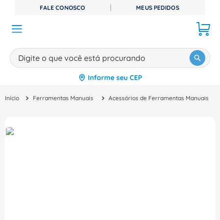
FALE CONOSCO
MEUS PEDIDOS
Digite o que você está procurando
Informe seu CEP
TERMOS MAIS BUSCADOS
Ferramentas Manuais
Acessórios de Ferramentas Manuais
1
º
disjuntor
2
º
cabo flexivel
3
º
cabo
4
º
contator
5
º
tomada
6
º
fita isolante
7
º
dps