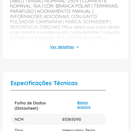
(ABS) | TENSAO NOMINAL: 250V | CORRENTE
NOMINAL: 10A | COR: BRANCA POLAR | TERMINAIS:
PARAFUSO | ACIONAMENTO: MANUAL |
INFORMACOES ADICIONAIS: CONJUNTO
PULSADOR CAMPAINHA | MARCA: SCHNEIDER |
REFERENCIA: S3B62460 Miluz deixa sua casa ainda
mais bonita e moderna em cada detalhe, Conjunto
pulsador campainha 10A 250V branca, Miluz ,
Schneider Electric é uma linha de produtos “verde”..
De tomadas e interruptores clássicos a diversas
funções multimídia, a Schneider Electric possui uma
linha completa para instalação residencial e
predial, com muitas opções de função e design.
Especificações Técnicas
Folha de Dados
Baixar
arquivo
(Datasheet)
NCM
85365090
Tipo
Interruptor Tecla