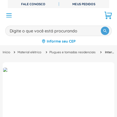
FALE CONOSCO
MEUS PEDIDOS
Digite o que você está procurando
Informe seu CEP
TERMOS MAIS BUSCADOS
Material elétrico
Plugues e tomadas residenciais
Interruptor Tecla 250V 10A Brpol Man S3B62460 Schneider
1
º
disjuntor
2
º
cabo flexivel
3
º
cabo
4
º
contator
5
º
tomada
6
º
fita isolante
7
º
dps