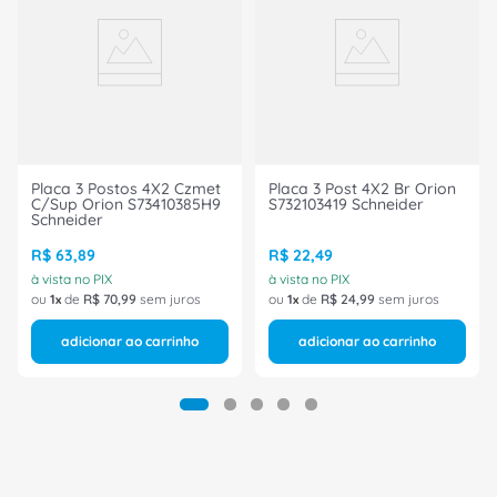
Placa 3 Postos 4X2 Czmet
Placa 3 Post 4X2 Br Orion
C/Sup Orion S73410385H9
S732103419 Schneider
Schneider
R$
63
,
89
R$
22
,
49
à vista no PIX
à vista no PIX
ou
1
de
R$
70
,
99
sem juros
ou
1
de
R$
24
,
99
sem juros
adicionar ao carrinho
adicionar ao carrinho