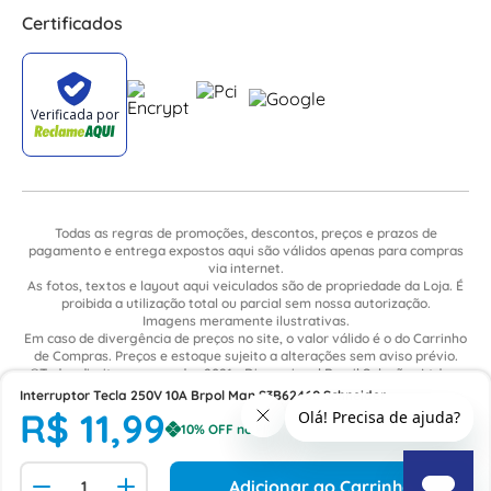
Certificados
Todas as regras de promoções, descontos, preços e prazos de
pagamento e entrega expostos aqui são válidos apenas para compras
via internet.
As fotos, textos e layout aqui veiculados são de propriedade da Loja. É
proibida a utilização total ou parcial sem nossa autorização.
Imagens meramente ilustrativas.
Em caso de divergência de preços no site, o valor válido é o do Carrinho
de Compras. Preços e estoque sujeito a alterações sem aviso prévio.
©Todos direitos reservados 2021 - Dimensional Brasil Soluções Ltda. -
CNPJ: 06.913.480/0015-63 - Avenida Armando Ragonha, 190 - Bairro
Interruptor Tecla 250V 10A Brpol Man S3B62460 Schneider
Village Limeira. Pavilhão Sítio São João - Limeira - SP / CEP: 13.481-316
R$
11
,
99
Adicionar ao Carrinho