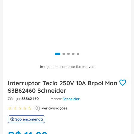
8
º
caixa passagem
9
º
orion schneider
10
º
disjuntor motor
Imagens meramente ilustrativas
Interruptor Tecla 250V 10A Brpol Man
S3B62460 Schneider
:
S3B62460
Schneider
☆
☆
☆
☆
☆
(
0
)
ver avaliações
Sob encomenda