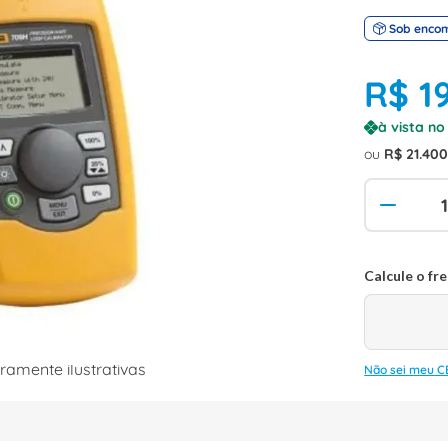
Sob enco
R$
1
à vista n
ou
R$
21
.
40
amente ilustrativas
Não sei meu C