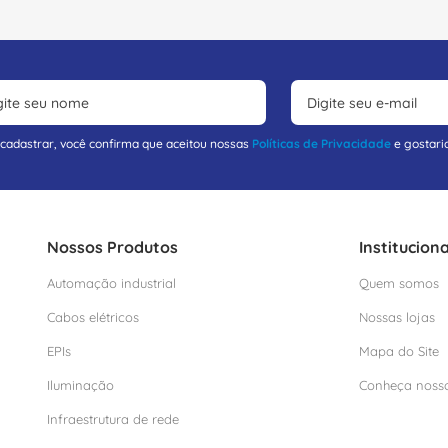
 cadastrar, você confirma que aceitou nossas
Políticas de Privacidade
e gostari
Nossos Produtos
Instituciona
Automação industrial
Quem somos
Cabos elétricos
Nossas lojas
EPIs
Mapa do Site
Iluminação
Conheça noss
Infraestrutura de rede