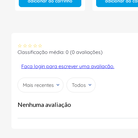
adicionar ao carrinho
adicionar ao ca
☆
☆
☆
☆
☆
Classificação média: 0
(0 avaliações)
Faça login para escrever uma avaliação.
Mais recentes
Todos
Nenhuma avaliação