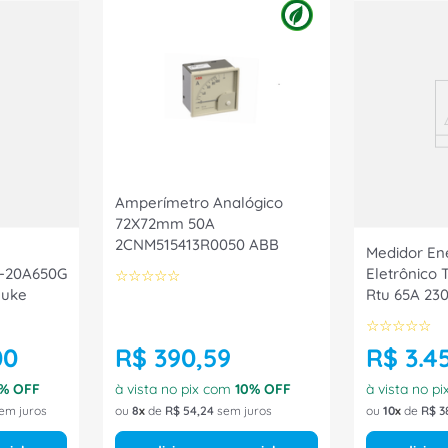
Amperímetro Analógico
72X72mm 50A
2CNM515413R0050 ABB
Medidor Ene
 -20A650G
Eletrônico 
☆
☆
☆
☆
☆
luke
Rtu 65A 230
7KM22002E
☆
☆
☆
☆
☆
Siemens
00
R$
390
,
59
R$
3
.
4
% OFF
à vista no pix com
10
% OFF
à vista no p
em juros
ou
8
de
R$
54
,
24
sem juros
ou
10
de
R$
3