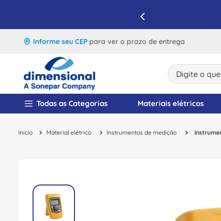
IQUE E APROVEITE
Informe seu CEP
para ver o prazo de entrega
Digite o que v
TERMOS MAIS BUSCA
Todas as Categorias
Materiais elétricos
1
º
disjuntor
Material elétrico
Instrumentos de medição
Instrumen
2
º
cabo flexivel
3
º
cabo
4
º
contator
5
º
tomada
6
º
barramento
7
º
dps