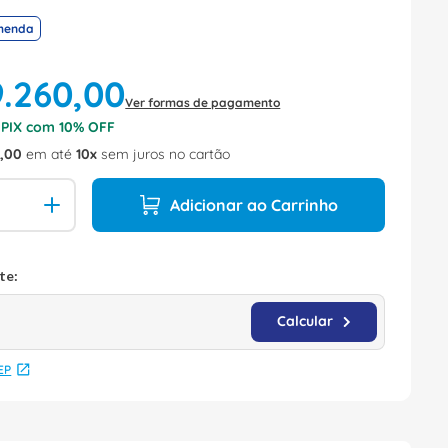
menda
9
.
260
,
00
Ver formas de pagamento
o PIX com
10
% OFF
0
,
00
em até
10
sem juros no cartão
Adicionar ao Carrinho
EP