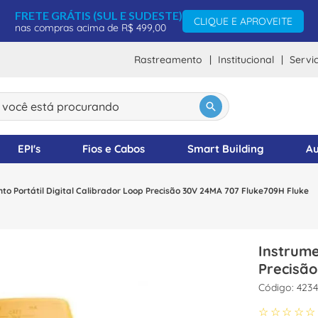
FRETE GRÁTIS (SUL E SUDESTE)
CLIQUE E APROVEITE
nas compras acima de R$ 499,00
Rastreamento
Institucional
Servi
ocê está procurando
DOS
EPI's
Fios e Cabos
Smart Building
Au
to Portátil Digital Calibrador Loop Precisão 30V 24MA 707 Fluke709H Fluke
Instrume
Precisão
:
4234
☆
☆
☆
☆
☆