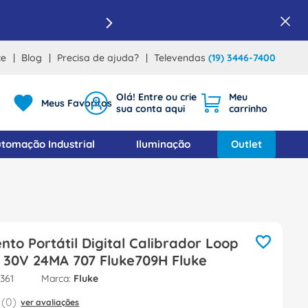
ce
Blog
Precisa de ajuda?
Televendas
(19) 3446-7400
Meus Favoritos
tomação Industrial
Iluminação
Outlet
nto Portátil Digital Calibrador Loop
 30V 24MA 707 Fluke709H Fluke
361
Fluke
(
0
)
ver avaliações