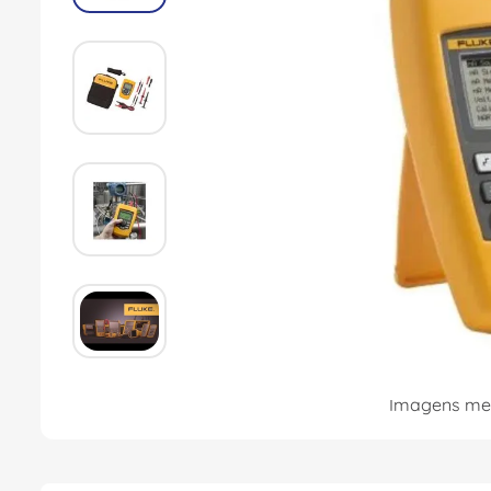
8
º
fita isolante
9
º
caixa passagem
10
º
miluz
Imagens mer