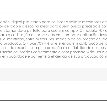
rtátil digital projetado para calibrar e validar medidores 
or de loop é a escolha ideal para quem busca precisão e c
ear, tornando-o perfeito para uso em campo. O modelo 707 é
 para a calibração de processos em campo. A aplicação deste
 alimentícias, entre outras. Seu modelo de calibração de loo
 produção. O Fluke 709H é a referência em calibração de l
 sendo reconhecida pela precisão e confiabilidade de seus 
s serão calibrados corretamente e com precisão. Adquira o 
ista em qualidade e aumente a eficiência de sua produção c