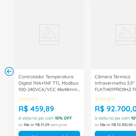
Controlador Temperatura
Câmera Térmica
Digital 1NA+1NF TTL Modbus
Infravermelha 3,5"
100-240VCA/VCC 48x48mm
FLKTI401PRO9HZ F
KM3PHCORRDEP Coel
☆
☆
☆
☆
☆
☆
☆
☆
☆
☆
R$
459
,
89
R$
92
.
700
,
à vista no pix com
10
% OFF
à vista no pix com
10
ou
10
de
R$
51
,
09
sem juros
ou
10
de
R$
10
.
300
,
00
s