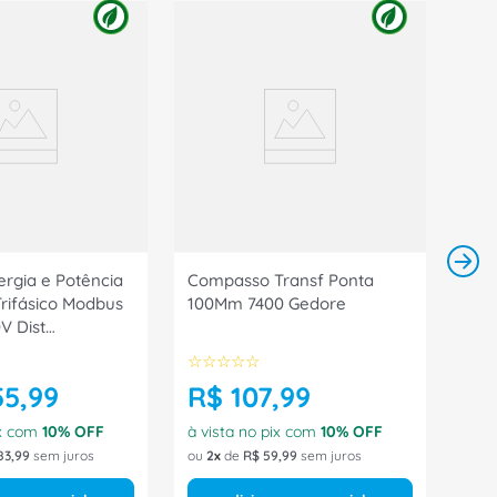
rgia e Potência
Compasso Transf Ponta
Trifásico Modbus
100Mm 7400 Gedore
V Dist
A401DA1
☆
☆
☆
☆
☆
55
,
99
R$
107
,
99
ix com
10
% OFF
à vista no pix com
10
% OFF
83
,
99
sem juros
ou
2
de
R$
59
,
99
sem juros