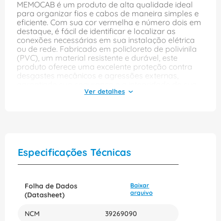
MEMOCAB é um produto de alta qualidade ideal
para organizar fios e cabos de maneira simples e
eficiente. Com sua cor vermelha e número dois em
destaque, é fácil de identificar e localizar as
conexões necessárias em sua instalação elétrica
ou de rede. Fabricado em policloreto de polivinila
(PVC), um material resistente e durável, este
produto oferece uma excelente proteção contra
desgastes mecânicos e agressões externas,
garantindo sua segurança e a integridade de sua
instalação elétrica. Com uma cor de dizer branca,
este identificador é altamente legível, mesmo à
distância, trazendo facilidade e conveniência à
manutenção e identificação dos componentes
elétricos. O Identificador Porta Identif PVC VM NR 2
37810 MEMOCAB é um produto da marca CEMAR
LEGRAND, referência no mercado de produtos
Especificações Técnicas
elétricos e de rede. Com seu código de referência
37810 MEMOCAB, é garantido que você está
adquirindo um produto de excelente qualidade e
confiabilidade. Adquira agora mesmo o
Folha de Dados
Baixar
Identificador Porta Identif PVC VM NR 2 37810
arquivo
(Datasheet)
MEMOCAB e tenha em mãos um produto prático,
durável e eficiente para organizar a sua instalação
NCM
39269090
elétrica ou de rede!