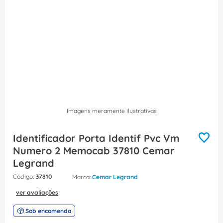
8
º
fita isolante
9
º
caixa passagem
10
º
disjuntor motor
Imagens meramente ilustrativas
Identificador Porta Identif Pvc Vm
Numero 2 Memocab 37810 Cemar
Legrand
:
37810
Cemar Legrand
ver avaliações
Sob encomenda