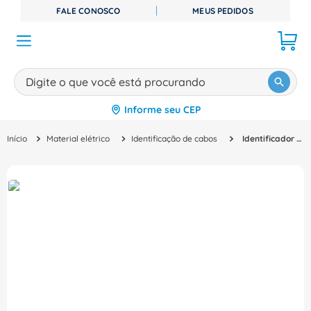
FALE CONOSCO
MEUS PEDIDOS
Digite o que você está procurando
Informe seu CEP
TERMOS MAIS BUSCADOS
Material elétrico
Identificação de cabos
Identificador Porta Identif Pvc Vm Numero 2 Memocab 37810 Cemar Legrand
1
º
disjuntor
2
º
cabo flexivel
3
º
cabo
4
º
contator
5
º
tomada
6
º
barramento
7
º
dps