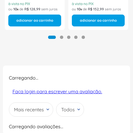
à vista no PIX
à vista no PIX
ou
10
de
R$
128
,
99
sem juros
ou
10
de
R$
152
,
99
sem juros
adicionar ao carrinho
adicionar ao carrinho
Carregando…
Faça login para escrever uma avaliação.
Mais recentes
Todos
Carregando avaliações…