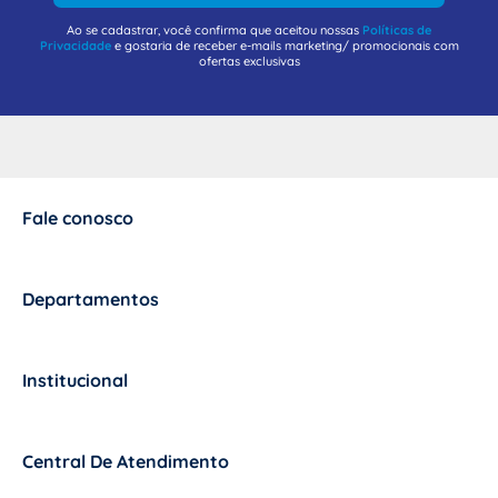
Ao se cadastrar, você confirma que aceitou nossas
Políticas de
Privacidade
e gostaria de receber e-mails marketing/ promocionais com
ofertas exclusivas
Fale conosco
+
Departamentos
+
Institucional
+
Central De Atendimento
+