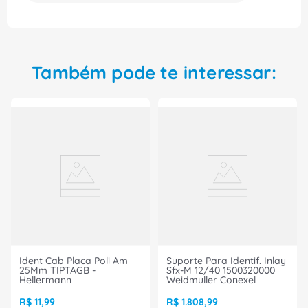
perca mais tempo tentando encontrar a porta
certa: escolha o IDENTIFICADOR PORTA IDENTIF
PVC BR LETRA Y 37850 MEMOCAB da CEMAR
LEGRAND e torne-se mais organizado e eficiente!
Adquira já o seu e comece a identificar as portas
Também pode te interessar:
de seus ambientes agora mesmo!
Ident Cab Placa Poli Am
Suporte Para Identif. Inlay
25Mm TIPTAGB -
Sfx-M 12/40 1500320000
Hellermann
Weidmuller Conexel
R$
11
,
99
R$
1
.
808
,
99