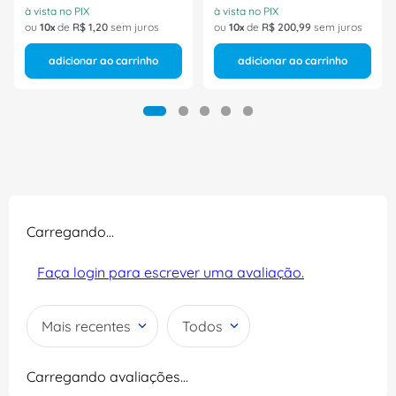
à vista no PIX
à vista no PIX
ou
10
de
R$
1
,
20
sem juros
ou
10
de
R$
200
,
99
sem juros
adicionar ao carrinho
adicionar ao carrinho
Carregando…
Faça login para escrever uma avaliação.
Mais recentes
Todos
Carregando avaliações…