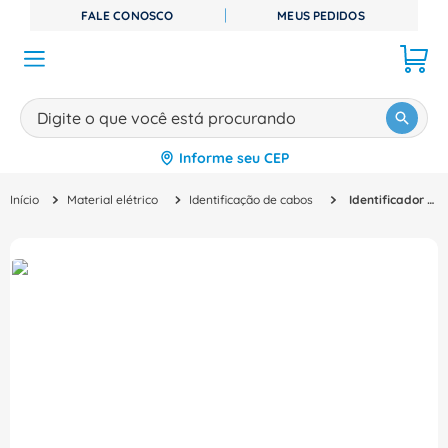
FALE CONOSCO
MEUS PEDIDOS
Digite o que você está procurando
Informe seu CEP
TERMOS MAIS BUSCADOS
Material elétrico
Identificação de cabos
Identificador Porta Identif Pvc Br Letra Y Memocab 37850 Cemar Legrand
1
º
disjuntor
2
º
cabo flexivel
3
º
cabo
4
º
contator
5
º
tomada
6
º
barramento
7
º
fita isolante