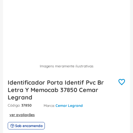
8
º
dps
9
º
orion schneider
10
º
caixa passagem
Imagens meramente ilustrativas
Identificador Porta Identif Pvc Br
Letra Y Memocab 37850 Cemar
Legrand
:
37850
Cemar Legrand
ver avaliações
Sob encomenda