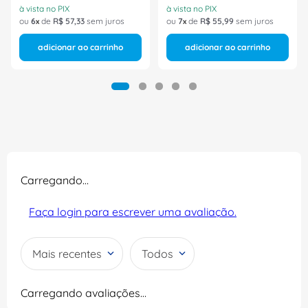
à vista no PIX
à vista no PIX
ou
6
de
R$
57
,
33
sem juros
ou
7
de
R$
55
,
99
sem juros
adicionar ao carrinho
adicionar ao carrinho
Carregando…
Faça login para escrever uma avaliação.
Mais recentes
Todos
Carregando avaliações…