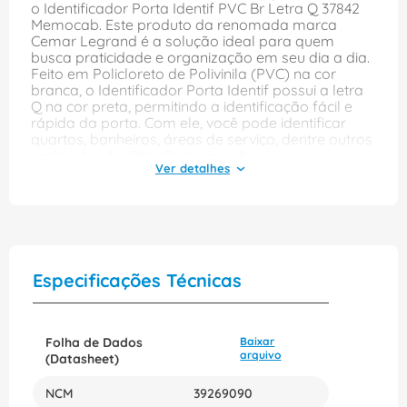
o Identificador Porta Identif PVC Br Letra Q 37842
Memocab. Este produto da renomada marca
Cemar Legrand é a solução ideal para quem
busca praticidade e organização em seu dia a dia.
Feito em Policloreto de Polivinila (PVC) na cor
branca, o Identificador Porta Identif possui a letra
Q na cor preta, permitindo a identificação fácil e
rápida da porta. Com ele, você pode identificar
quartos, banheiros, áreas de serviço, dentre outros
ambientes, facilitando assim a busca e
organização dos espaços. O Identificador Porta
Identif PVC Br Letra Q 37842 Memocab é de fácil
instalação e vem acompanhado de todas as
informações necessárias para a aplicação. Além
disso, sua resistência e durabilidade garantem
longa vida útil ao produto. A Cemar Legrand é
referência no mercado de produtos elétricos e
Especificações Técnicas
soluções em energia. Com mais de 100 anos de
história, a marca é conhecida pela qualidade e
confiabilidade de seus produtos. Adquira agora
mesmo o Identificador Porta Identif PVC Br Letra Q
Folha de Dados
Baixar
37842 Memocab e transforme sua casa ou
arquivo
(Datasheet)
escritório em um ambiente mais organizado e
funcional. Garanta já o seu!
NCM
39269090