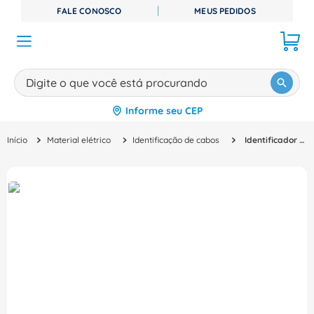
FALE CONOSCO
MEUS PEDIDOS
Digite o que você está procurando
Informe seu CEP
TERMOS MAIS BUSCADOS
Material elétrico
Identificação de cabos
Identificador Porta Identif Pvc Br Letra Q Memocab 37842 Cemar Legrand
1
º
disjuntor
2
º
cabo flexivel
3
º
cabo
4
º
contator
5
º
tomada
6
º
fita isolante
7
º
dps