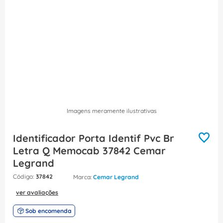
8
º
caixa passagem
9
º
orion schneider
10
º
disjuntor motor
Imagens meramente ilustrativas
Identificador Porta Identif Pvc Br
Letra Q Memocab 37842 Cemar
Legrand
:
37842
Cemar Legrand
ver avaliações
Sob encomenda