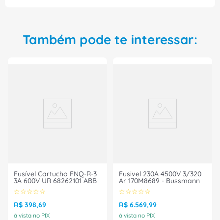
agora mesmo!
Também pode te interessar:
Fusível Cartucho FNQ-R-3
Fusivel 230A 4500V 3/320
3A 600V UR 68262101 ABB
Ar 170M8689 - Bussmann
☆
☆
☆
☆
☆
☆
☆
☆
☆
☆
R$
398
,
69
R$
6
.
569
,
99
à vista no PIX
à vista no PIX