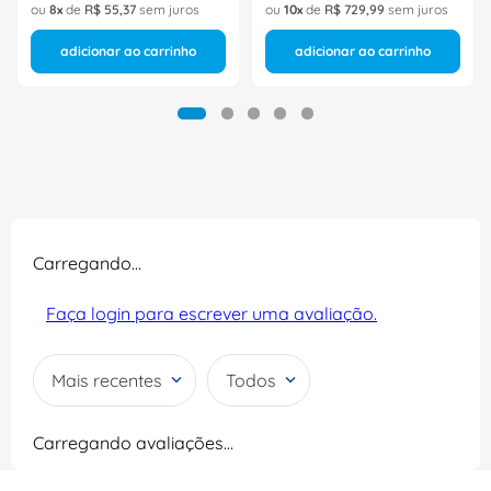
ou
8
de
R$
55
,
37
sem juros
ou
10
de
R$
729
,
99
sem juros
adicionar ao carrinho
adicionar ao carrinho
Carregando…
Faça login para escrever uma avaliação.
Mais recentes
Todos
Carregando avaliações…