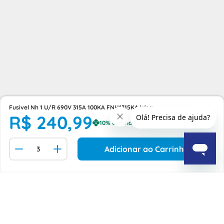
Fusivel Nh 1 U/R 690V 315A 100KA FNH1315KA Weg
R$
240
,
99
Adicionar ao Carrinho