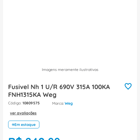
8
º
fita isolante
9
º
caixa passagem
10
º
miluz
Imagens meramente ilustrativas
Fusivel Nh 1 U/R 690V 315A 100KA
FNH1315KA Weg
:
10809575
Weg
ver avaliações
Em estoque