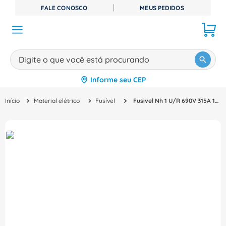
FALE CONOSCO
MEUS PEDIDOS
Digite o que você está procurando
Informe seu CEP
TERMOS MAIS BUSCADOS
Material elétrico
Fusível
Fusivel Nh 1 U/R 690V 315A 100KA FNH1315KA Weg
1
º
disjuntor
2
º
cabo flexivel
3
º
cabo
4
º
contator
5
º
tomada
6
º
barramento
7
º
dps