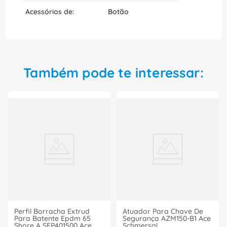
qualidade que um produto desenvolvido pela WEG
Acessórios de:
Botão
pode oferecer em suas aplicações.
Também pode te interessar:
Perfil Borracha Extrud
Atuador Para Chave De
Para Batente Epdm 65
Segurança AZM150-B1 Ace
Shore A SEP401500 Ace
Schmersal