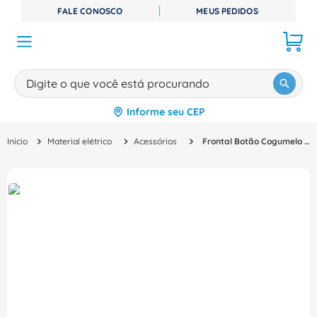
FALE CONOSCO
MEUS PEDIDOS
Digite o que você está procurando
Informe seu CEP
TERMOS MAIS BUSCADOS
Material elétrico
Acessórios
Frontal Botão Cogumelo 42 Mm Vermelho F22Mm Pux Destrav CSWBESPSMWH WEG
1
º
disjuntor
2
º
cabo flexivel
3
º
cabo
4
º
contator
5
º
tomada
6
º
barramento
7
º
dps