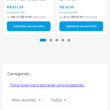
Schmersal
R$
827
,
09
R$
36
,
89
à vista no PIX
à vista no PIX
ou
10
de
R$
91
,
89
sem juros
ou
1
de
R$
40
,
99
sem juros
adicionar ao carrinho
adicionar ao carrinho
Carregando…
Faça login para escrever uma avaliação.
Mais recentes
Todos