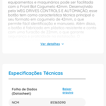
equipamentos e maquinários pode ser facilitada
com o Front Bot Cogumelo 42mm. Desenvolvido
pela WEG DRIVES CONTROLS E AUTOMAÇÃO, esse
botão tem como característica técnica principal o
seu formato em cogumelo de 42mm, o que
permite fácil identificação e manuseio. Além disso,
o botão é fabricado em plástico resistente e conta
com uma furacão de 22mm, o que garante
segurança e praticidade na instalação. O
acionamento é feito por meio do puxador para
destravar, facilitando o controle do equipamento.
O Front Bot Cogumelo 42mm possui cor vermelha,
o que ajuda na identificação rápida em caso de
emergências. Além disso, é compatível com
equipamentos que possuem contatos 1NF, o que
garante sua usabilidade em uma grande
variedade de aplicações. O botão também conta
Especificações Técnicas
com a opção de trava e sinalização lateral,
tornando o seu uso ainda mais seguro e eficiente.
O Front Bot Cogumelo 42mm é um produto de
qualidade da WEG e possui referência
Folha de Dados
Baixar
CSWBESPSMWH, facilitando sua identificação e
arquivo
(Datasheet)
compra por parte de profissionais da área.
Adquira já o Front Bot Cogumelo 42mm e
NCM
85365090
beneficie-se da facilidade de uso, segurança e