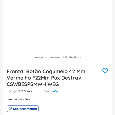
8
º
fita isolante
9
º
caixa passagem
10
º
disjuntor motor
Imagens meramente ilustrativas
Frontal Botão Cogumelo 42 Mm
Vermelho F22Mm Pux Destrav
CSWBESPSMWH WEG
:
13277427
Weg
ver avaliações
Sob encomenda