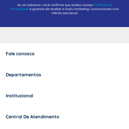
Ao se cadastrar, você confirma que aceitou nossas
Políticas de
Privacidade
e gostaria de receber e-mails marketing/ promocionais com
ofertas exclusivas
Fale conosco
+
Departamentos
+
Institucional
+
Central De Atendimento
+