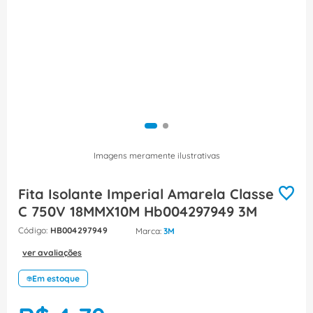
8
º
caixa passagem
9
º
orion schneider
10
º
disjuntor motor
Imagens meramente ilustrativas
Fita Isolante Imperial Amarela Classe
C 750V 18MMX10M Hb004297949 3M
:
HB004297949
3M
ver avaliações
Em estoque