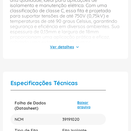
alta qualidade, ideal para aplicações de
isolamento e manutenção elétrica. Com uma
classificação de classe C, essa fita é projetada
para suportar tensões de até 750V (0,75kV) e
temperaturas de até 90 graus Celsius, garantindo
segurança e eficiência em diversos ambientes. Sua
espessura de 0,13mm e largura de 18mm
proporcionam uma aplicação prática e eficaz,
cobrindo uma extensão de 10 metros.
Fabricada em policloreto de vinila (PVC), a fita
isolante 3M é versátil e pode ser utilizada em uma
variedade de projetos, desde a proteção de fios e
cabos até a vedação de massas. Disponível na cor
amarela, ela se destaca pela durabilidade e
resistência, tornando-se uma escolha confiável
Especificações Técnicas
para profissionais que buscam qualidade e
desempenho em suas tarefas diárias.
Folha de Dados
Baixar
arquivo
(Datasheet)
NCM
39191020
Tipo de Fita
Fita Isolante