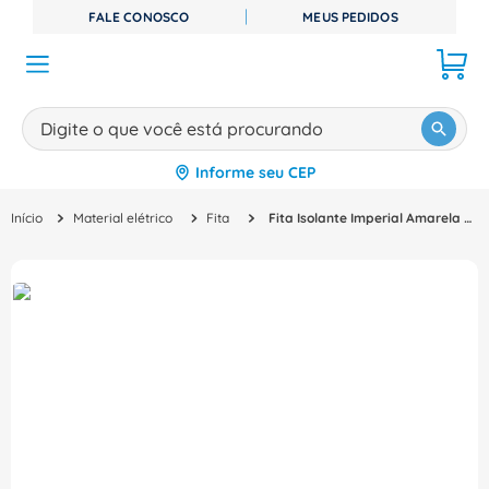
FALE CONOSCO
MEUS PEDIDOS
Digite o que você está procurando
Informe seu CEP
TERMOS MAIS BUSCADOS
Material elétrico
Fita
Fita Isolante Imperial Amarela Classe C 750V 18MMX10M Hb004297949 3M
1
º
disjuntor
2
º
cabo flexivel
3
º
cabo
4
º
contator
5
º
tomada
6
º
fita isolante
7
º
dps