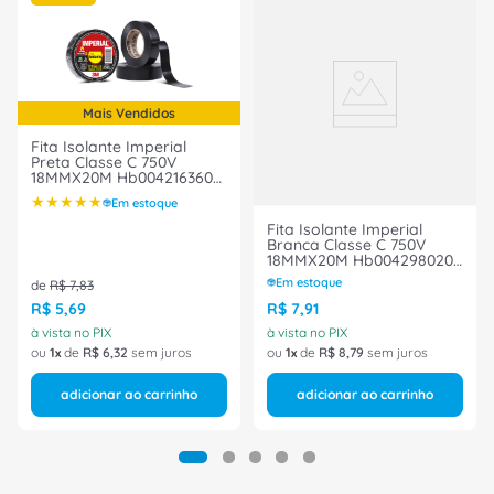
Mais Vendidos
Fita Isolante Imperial
Preta Classe C 750V
18MMX20M Hb004216360
3M
★
★
★
★
★
Em estoque
Fita Isolante Imperial
Branca Classe C 750V
18MMX20M Hb004298020
3M
Em estoque
de
R$
7
,
83
R$
5
,
69
R$
7
,
91
à vista no PIX
à vista no PIX
ou
1
de
R$
6
,
32
sem juros
ou
1
de
R$
8
,
79
sem juros
adicionar ao carrinho
adicionar ao carrinho