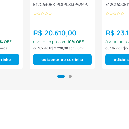
E12C630EKIPDIPLSI3PWMP
E12C1600E
ABB
ABB
☆
☆
☆
☆
☆
☆
☆
☆
☆
☆
R$
20
.
610
,
00
R$
23
.
% OFF
à vista no pix com
10
% OFF
à vista no p
uros
ou
10
de
R$
2
.
290
,
00
sem juros
ou
10
de
R$
2
rrinho
adicionar ao carrinho
adicion