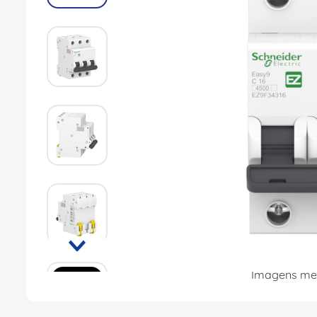
8
º
caixa passagem
9
º
orion schneider
10
º
disjuntor motor
Imagens mer