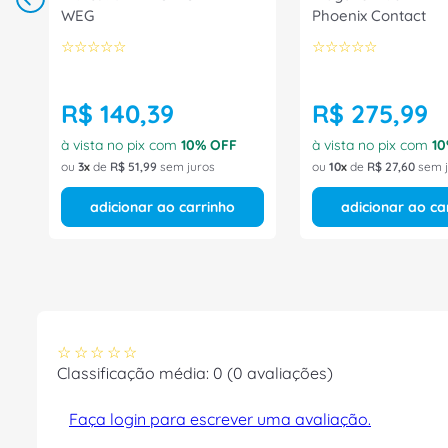
WEG
Phoenix Contact
☆
☆
☆
☆
☆
☆
☆
☆
☆
☆
R$
140
,
39
R$
275
,
99
à vista no pix com
10
% OFF
à vista no pix com
10
ou
3
de
R$
51
,
99
sem juros
ou
10
de
R$
27
,
60
sem j
adicionar ao carrinho
adicionar ao ca
☆
☆
☆
☆
☆
Classificação média: 0
(0 avaliações)
Faça login para escrever uma avaliação.