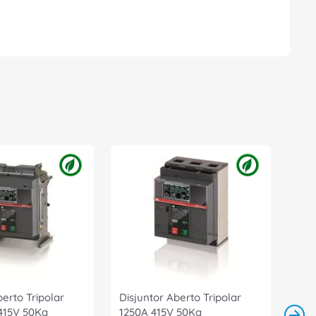
berto Tripolar
Disjuntor Aberto Tripolar
 415V 50Ka
1250A 415V 50Ka