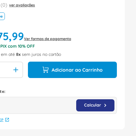
(
0
)
ver avaliações
ue
75
,
99
Ver formas de pagamento
o PIX com
10
% OFF
em até
8
sem juros no cartão
Adicionar ao Carrinho
EP