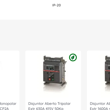
IP-20
Monopolar
Disjuntor Aberto Tripolar
Disjuntor A
TCP2A
Extr 630A 415V 50Ka
Extr 1600A