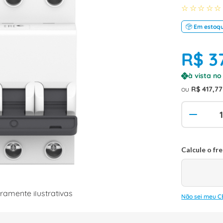
☆
☆
☆
☆
☆
Em estoq
R$
3
à vista n
ou
R$
417
,
77
amente ilustrativas
Não sei meu C