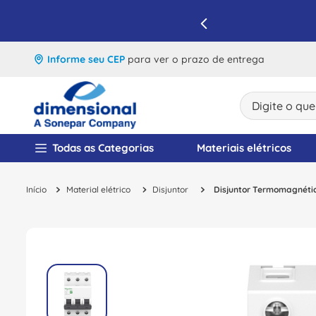
IQUE E APROVEITE
Informe seu CEP
para ver o prazo de entrega
Digite o que v
TERMOS MAIS BUSCA
Todas as Categorias
Materiais elétricos
1
º
disjuntor
Material elétrico
Disjuntor
Disjuntor Termomagnétic
2
º
cabo flexivel
3
º
cabo
4
º
contator
5
º
tomada
6
º
fita isolante
7
º
dps