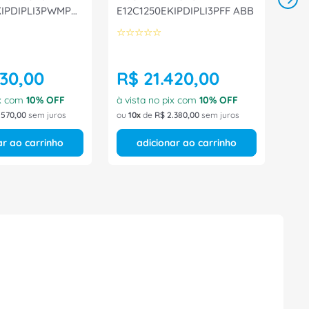
KIPDIPLI3PWMP
E12C1250EKIPDIPLI3PFF ABB
☆
☆
☆
☆
☆
130
,
00
R$
21
.
420
,
00
ix com
10
% OFF
à vista no pix com
10
% OFF
.
570
,
00
sem juros
ou
10
de
R$
2
.
380
,
00
sem juros
ar ao carrinho
adicionar ao carrinho