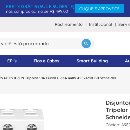
FRETE GRÁTIS (SUL E SUDESTE)
CLIQUE E APROVEITE
nas compras acima de R$ 499,00
Rastreamento
Institucional
Servi
ocê está procurando
DOS
EPI's
Fios e Cabos
Smart Building
Au
o ACTI9 IC60N Tripolar 10A Curva C 6KA 440V A9F74310-BR Schneider
Disjunt
Tripola
Schneid
:
A9F7