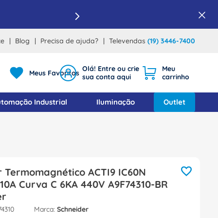
ce
Blog
Precisa de ajuda?
Televendas
(19) 3446-7400
Meus Favoritos
tomação Industrial
Iluminação
Outlet
or Termomagnético ACTI9 IC60N
r 10A Curva C 6KA 440V A9F74310-BR
er
4310
Schneider