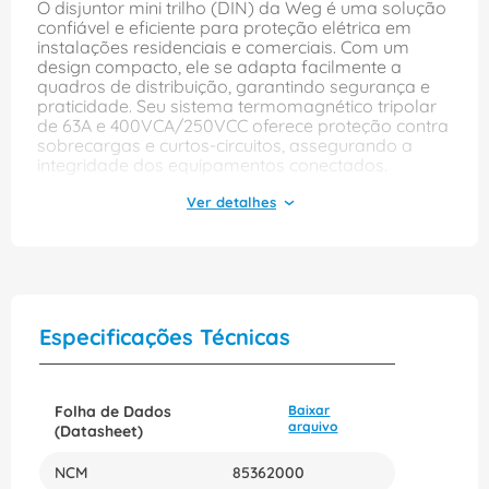
O disjuntor mini trilho (DIN) da Weg é uma solução
confiável e eficiente para proteção elétrica em
instalações residenciais e comerciais. Com um
design compacto, ele se adapta facilmente a
quadros de distribuição, garantindo segurança e
praticidade. Seu sistema termomagnético tripolar
de 63A e 400VCA/250VCC oferece proteção contra
sobrecargas e curtos-circuitos, assegurando a
integridade dos equipamentos conectados.
Com classificação IP-20, este disjuntor é ideal para
ambientes internos, proporcionando durabilidade e
resistência. A capacidade de interrupção de 10kA
garante uma resposta rápida em situações de
falha, minimizando riscos e danos. Escolher o
disjuntor mini trilho da Weg é optar por qualidade
e segurança em suas instalações elétricas.
Especificações Técnicas
Folha de Dados
Baixar
arquivo
(Datasheet)
NCM
85362000