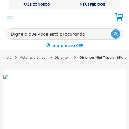
FALE CONOSCO
MEUS PEDIDOS
Digite o que você está procurando
Informe seu CEP
TERMOS MAIS BUSCADOS
Material elétrico
Disjuntor
Disjuntor Mini Tripolar 63A 400VCA/250VCC B 10KA Mdwh Mdwhb633 Weg
1
º
disjuntor
2
º
cabo flexivel
3
º
cabo
4
º
contator
5
º
tomada
6
º
fita isolante
7
º
dps