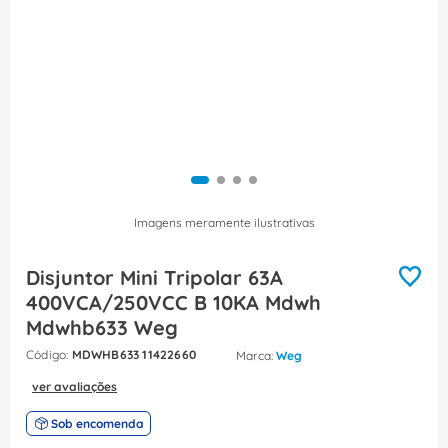
8
º
caixa passagem
9
º
orion schneider
10
º
disjuntor motor
Imagens meramente ilustrativas
Disjuntor Mini Tripolar 63A
400VCA/250VCC B 10KA Mdwh
Mdwhb633 Weg
:
MDWHB633 11422660
Weg
ver avaliações
Sob encomenda