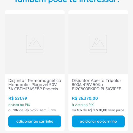
Disjuntor Termomagnético
Disjuntor Aberto Tripolar
Monopolar Plugavel 50V
800A 415V 50Ka
3A CBTM13ASFBP Phoenix
E12C800EKIPDIPLSIG3PFF
Contact
ABB
R$
521
,
99
R$
26
.
370
,
00
à vista no PIX
à vista no PIX
ou
10
de
R$
57
,
99
sem juros
ou
10
de
R$
2
.
930
,
00
sem juros
adicionar ao carrinho
adicionar ao carrinho