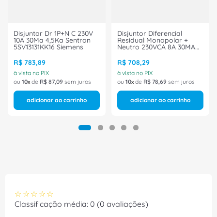
Disjuntor Dr 1P+N C 230V
Disjuntor Diferencial
10A 30Ma 4,5Ka Sentron
Residual Monopolar +
5SV13131KK16 Siemens
Neutro 230VCA 8A 30MA
5Su1 5SU13561KK08
Siemens
R$
783
,
89
R$
708
,
29
à vista no PIX
à vista no PIX
ou
10
de
R$
87
,
09
sem juros
ou
10
de
R$
78
,
69
sem juros
adicionar ao carrinho
adicionar ao carrinho
☆
☆
☆
☆
☆
Classificação média: 0
(0 avaliações)