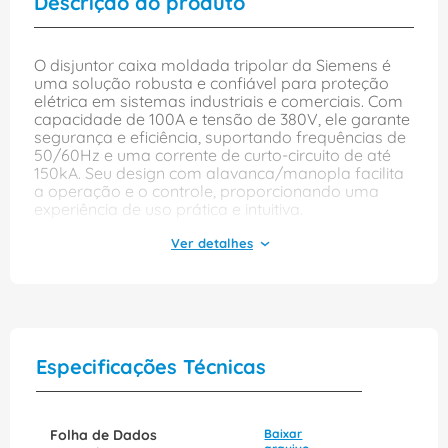
Descrição do produto
O disjuntor caixa moldada tripolar da Siemens é
uma solução robusta e confiável para proteção
elétrica em sistemas industriais e comerciais. Com
capacidade de 100A e tensão de 380V, ele garante
segurança e eficiência, suportando frequências de
50/60Hz e uma corrente de curto-circuito de até
150kA. Seu design com alavanca/manopla facilita
a operação e o controle, proporcionando uma
experiência de uso prática e intuitiva.
Além disso, o modelo Sentron 3VA20108HL360AA0
possui grau de proteção IP-40, que assegura
resistência contra poeira e objetos sólidos, ideal
para ambientes desafiadores. Equipado com um
disparador ETU320 LI, este disjuntor é perfeito
para aplicações que exigem alta performance e
confiabilidade, garantindo a proteção dos seus
Especificações Técnicas
equipamentos e a continuidade das operações.
Folha de Dados
Baixar