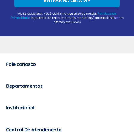
ENTRAR NA LISTA VIP
Ao se cadastrar, você confirma que aceitou nossas
Políticas de
Privacidade
e gostaria de receber e-mails marketing/ promocionais com
ofertas exclusivas
Fale conosco
+
Departamentos
+
Institucional
+
Central De Atendimento
+