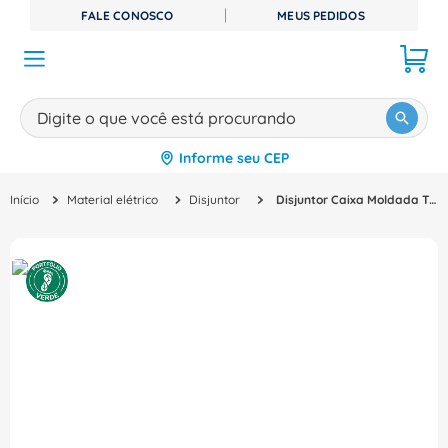
FALE CONOSCO
MEUS PEDIDOS
Digite o que você está procurando
Informe seu CEP
TERMOS MAIS BUSCADOS
Material elétrico
Disjuntor
Disjuntor Caixa Moldada Tripolar Eletrônico 380VCA 100A 150KA Sentron 3Va20108Hl360Aa0 Siemens
1
º
disjuntor
2
º
cabo flexivel
3
º
cabo
4
º
contator
5
º
tomada
6
º
fita isolante
7
º
dps