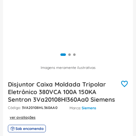
8
º
caixa passagem
9
º
disjuntor motor
10
º
orion schneider
Imagens meramente ilustrativas
Disjuntor Caixa Moldada Tripolar
Eletrônico 380VCA 100A 150KA
Sentron 3Va20108Hl360Aa0 Siemens
:
3VA20108HL360AA0
Siemens
ver avaliações
Sob encomenda