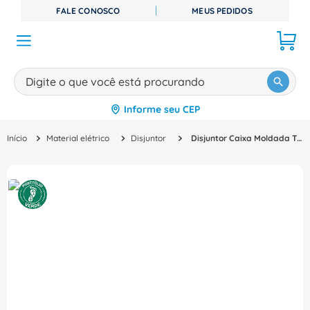
FALE CONOSCO
MEUS PEDIDOS
Digite o que você está procurando
Informe seu CEP
TERMOS MAIS BUSCADOS
Material elétrico
Disjuntor
Disjuntor Caixa Moldada Tripolar Térmico/Magnético Ajustável 415VCA 800A 50KA Gopact Mccb 800 G80N3Tm800 Schneider
1
º
disjuntor
2
º
cabo flexivel
3
º
cabo
4
º
contator
5
º
tomada
6
º
barramento
7
º
dps