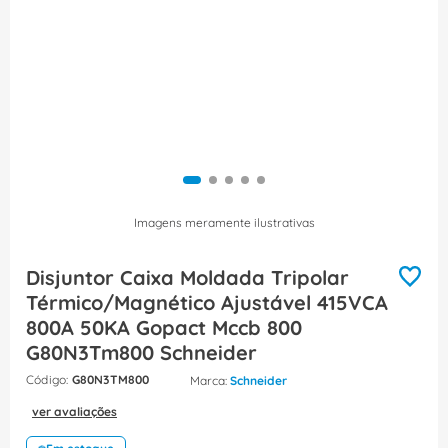
8
º
fita isolante
9
º
caixa passagem
10
º
disjuntor motor
Imagens meramente ilustrativas
Disjuntor Caixa Moldada Tripolar
Térmico/Magnético Ajustável 415VCA
800A 50KA Gopact Mccb 800
G80N3Tm800 Schneider
:
G80N3TM800
Schneider
ver avaliações