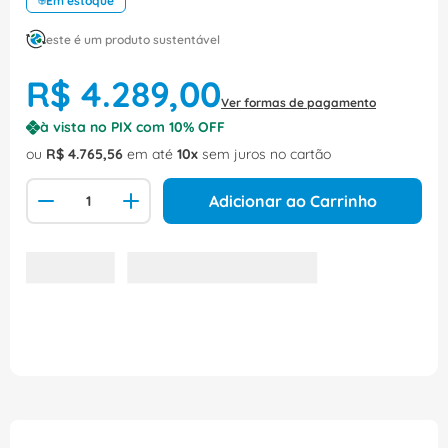
Em estoque
este é um produto sustentável
R$
4
.
289
,
00
Ver formas de pagamento
à vista no PIX com
10
% OFF
ou
R$
4
.
765
,
56
em até
10
sem juros no cartão
Adicionar ao Carrinho