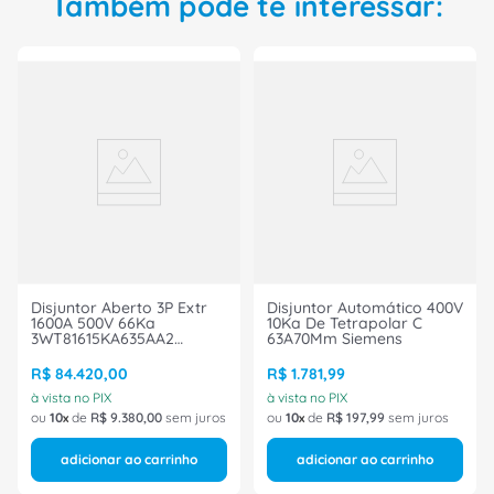
Também pode te interessar:
Disjuntor Aberto 3P Extr
Disjuntor Automático 400V
1600A 500V 66Ka
10Ka De Tetrapolar C
3WT81615KA635AA2
63A70Mm Siemens
Siemens
R$
84
.
420
,
00
R$
1
.
781
,
99
à vista no PIX
à vista no PIX
ou
10
de
R$
9
.
380
,
00
sem juros
ou
10
de
R$
197
,
99
sem juros
adicionar ao carrinho
adicionar ao carrinho