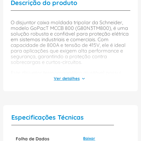
Descrição do produto
O disjuntor caixa moldada tripolar da Schneider,
modelo GoPacT MCCB 800 (G80N3TM800), é uma
solução robusta e confiável para proteção elétrica
em sistemas industriais e comerciais. Com
capacidade de 800A e tensão de 415V, ele é ideal
para aplicações que exigem alta performance e
segurança, garantindo a proteção contra
sobrecargas e curtos-circuitos.
Este disjuntor termomagnético ajustável possui
uma alavanca de fácil manuseio e é projetado
para suportar condições de operação de 50/60Hz,
com uma capacidade de interrupção de 50kA. Seu
grau de proteção IP-20 e borne parafuso
proporcionam uma instalação segura e eficiente,
tornando-o uma escolha excelente para quem
busca durabilidade e eficiência em sistemas
Especificações Técnicas
elétricos.
Folha de Dados
Baixar