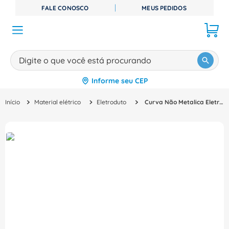
FALE CONOSCO
MEUS PEDIDOS
Digite o que você está procurando
Informe seu CEP
TERMOS MAIS BUSCADOS
Material elétrico
Eletroduto
Curva Não Metalica Eletroduto 90 Graus PVC Vermelha Sem Rosca (Encaixe) 1/2" E020130010 Wetzel
1
º
disjuntor
2
º
cabo flexivel
3
º
cabo
4
º
contator
5
º
tomada
6
º
fita isolante
7
º
dps