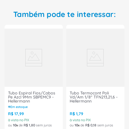
escolha inteligente e confiável.
Também pode te interessar:
Tubo Espiral Fios/Cabos
Tubo Termocont Poli
Pe Azcl 9Mm SBPEMC9 -
Vd/Am 1/8" TFN213,21,6 -
Hellermann
Hellermann
Em estoque
R$
17
,
99
R$
1
,
79
à vista no PIX
à vista no PIX
ou
10
de
R$
1
,
80
sem juros
ou
10
de
R$
0
,
18
sem juros