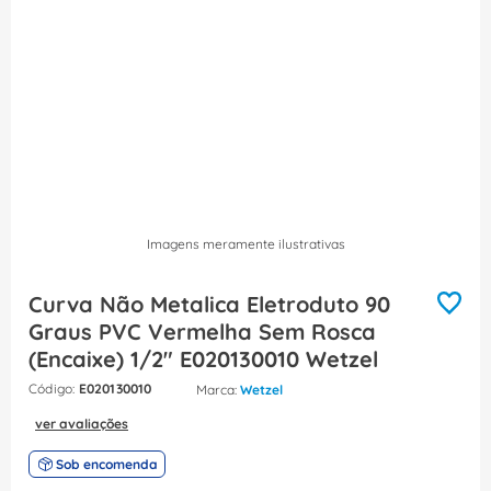
8
º
caixa passagem
9
º
orion schneider
10
º
disjuntor motor
Imagens meramente ilustrativas
Curva Não Metalica Eletroduto 90
Graus PVC Vermelha Sem Rosca
(Encaixe) 1/2" E020130010 Wetzel
:
E020130010
Wetzel
ver avaliações
Sob encomenda