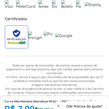
Certificados
Todas as regras de promoções, descontos, preços e prazos de
pagamento e entrega expostos aqui são válidos apenas para compras
via internet.
As fotos, textos e layout aqui veiculados são de propriedade da Loja. É
proibida a utilização total ou parcial sem nossa autorização.
Imagens meramente ilustrativas.
Em caso de divergência de preços no site, o valor válido é o do Carrinho
de Compras. Preços e estoque sujeito a alterações sem aviso prévio.
©Todos direitos reservados 2021 - Dimensional Brasil Soluções Ltda. -
CNPJ: 06.913.480/0015-63 - Avenida Armando Ragonha, 190 - Bairro
Curva Não Metalica Eletroduto 90 Graus PVC Vermelha Sem Rosca
Village Limeira. Pavilhão Sítio São João - Limeira - SP / CEP: 13.481-316
R$
7
,
09
(Encaixe) 1/2" E020130010 Wetzel