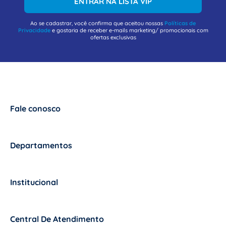
ENTRAR NA LISTA VIP
Ao se cadastrar, você confirma que aceitou nossas
Políticas de
Privacidade
e gostaria de receber e-mails marketing/ promocionais com
ofertas exclusivas
Fale conosco
+
Departamentos
+
Institucional
+
Central De Atendimento
+