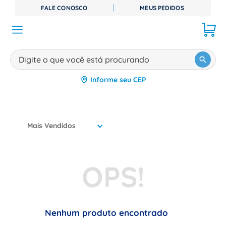
FALE CONOSCO
MEUS PEDIDOS
Digite o que você está procurando
Informe seu CEP
TERMOS MAIS BUSCADOS
1
º
disjuntor
2
º
cabo flexivel
Mais Vendidos
3
º
cabo
4
º
contator
5
º
tomada
6
º
barramento
7
º
dps
Nenhum produto encontrado