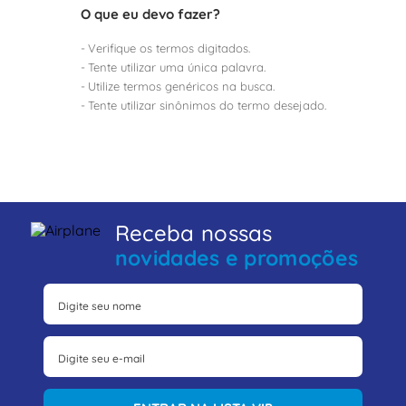
8
º
fita isolante
O que eu devo fazer?
9
º
caixa passagem
Verifique os termos digitados.
10
º
disjuntor motor
Tente utilizar uma única palavra.
Utilize termos genéricos na busca.
Tente utilizar sinônimos do termo desejado.
Receba nossas
novidades e promoções