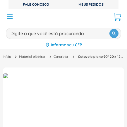
FALE CONOSCO
MEUS PEDIDOS
Digite o que você está procurando
Informe seu CEP
TERMOS MAIS BUSCADOS
Material elétrico
Canaleta
Cotovelo plano 90° 20 x 12 mm Dexson - DXN11043 - Schneider
1
º
disjuntor
2
º
cabo flexivel
3
º
cabo
4
º
contator
5
º
tomada
6
º
fita isolante
7
º
dps