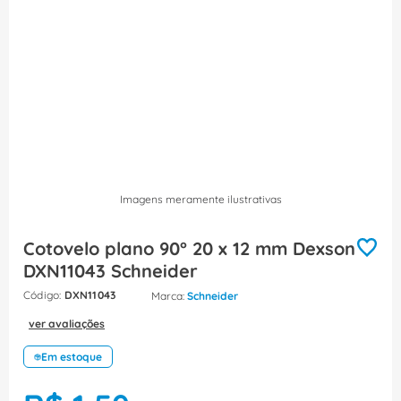
8
º
caixa passagem
9
º
orion schneider
10
º
disjuntor motor
Imagens meramente ilustrativas
Cotovelo plano 90° 20 x 12 mm Dexson
DXN11043 Schneider
:
DXN11043
Schneider
ver avaliações
Em estoque