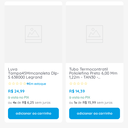
Luva
Tubo Termocontratil
Tampa45Mmcanaleta Dlp-
Poliolefina Preto 6,00 Mm
S 638000 Legrand
1,22m - TAN30 -
HELLERMANN
☆
☆
☆
☆
☆
☆
☆
☆
☆
☆
Em estoque
R$
24
,
99
R$
14
,
39
à vista no PIX
à vista no PIX
ou
4
de
R$
6
,
25
sem juros
ou
1
de
R$
15
,
99
sem juros
adicionar ao carrinho
adicionar ao carrinho