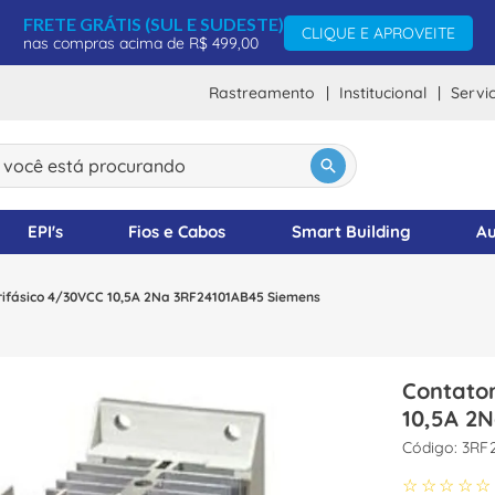
FRETE GRÁTIS (SUL E SUDESTE)
CLIQUE E APROVEITE
nas compras acima de R$ 499,00
Rastreamento
Institucional
Servi
ocê está procurando
DOS
EPI's
Fios e Cabos
Smart Building
Au
Trifásico 4/30VCC 10,5A 2Na 3RF24101AB45 Siemens
Contator
10,5A 2
:
3RF
☆
☆
☆
☆
☆