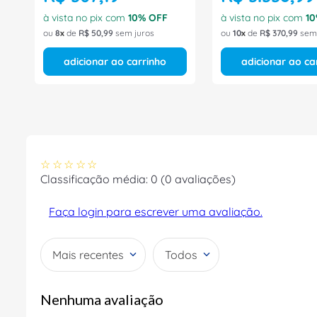
à vista no pix com
10
% OFF
à vista no pix com
10
ou
8
de
R$
50
,
99
sem juros
ou
10
de
R$
370
,
99
sem 
adicionar ao carrinho
adicionar ao ca
☆
☆
☆
☆
☆
Classificação média: 0
(0 avaliações)
Faça login para escrever uma avaliação.
Mais recentes
Todos
Nenhuma avaliação