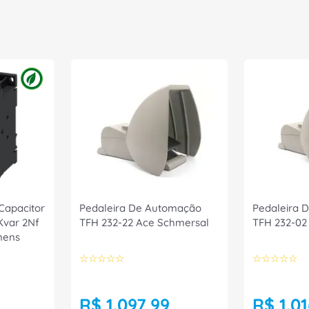
Capacitor
Pedaleira De Automação
Pedaleira 
5Kvar 2Nf
TFH 232-22 Ace Schmersal
TFH 232-02
mens
☆
☆
☆
☆
☆
☆
☆
☆
☆
☆
R$
1
.
097
,
99
R$
1
.
01