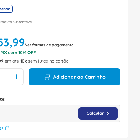
menda
produto sustentável
53
,
99
Ver formas de pagamento
o PIX com
10
% OFF
99
em até
10
sem juros no cartão
Adicionar ao Carrinho
EP