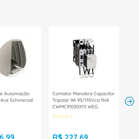
De Automação
Contator Manobra Capacitor
 Ace Schmersal
Tripolar 9A 95/110Vca 1NA
CWMC91030X15 WEG
☆
☆
☆
☆
☆
6
,
99
R$
227
,
69