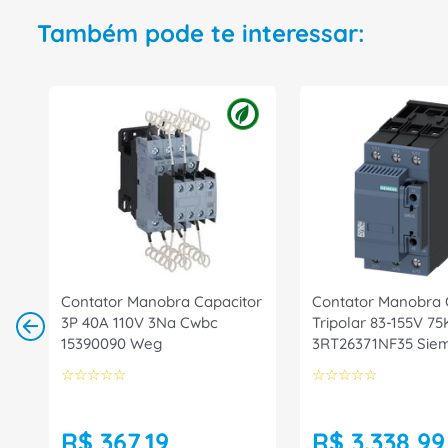
Também pode te interessar:
Contator Manobra Capacitor
Contator Manobra 
3P 40A 110V 3Na Cwbc
Tripolar 83-155V 7
15390090 Weg
3RT26371NF35 Sie
☆
☆
☆
☆
☆
☆
☆
☆
☆
☆
R$
367
,
19
R$
3
.
338
,
99