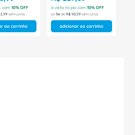
ix com
10
% OFF
à vista no pix com
10
% OFF
12
,
99
sem juros
ou
5
de
R$
50
,
59
sem juros
ar ao carrinho
adicionar ao carrinho