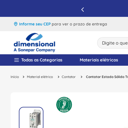
IQUE E APROVEITE
Informe seu CEP
para ver o prazo de entrega
Digite o que v
TERMOS MAIS BUSCA
Todas as Categorias
Materiais elétricos
1
º
disjuntor
Material elétrico
Contator
Contator Estado Sólido 
2
º
cabo flexivel
3
º
cabo
4
º
contator
5
º
tomada
6
º
barramento
7
º
fita isolante