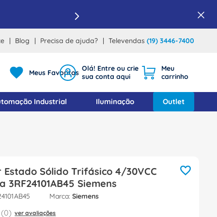
ce
Blog
Precisa de ajuda?
Televendas
(19) 3446-7400
Meus Favoritos
tomação Industrial
Iluminação
Outlet
 Estado Sólido Trifásico 4/30VCC
Na 3RF24101AB45 Siemens
24101AB45
Siemens
(
0
)
ver avaliações