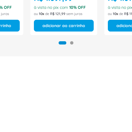
% OFF
à vista no pix com
10
% OFF
à vista no p
juros
ou
10
de
R$
121
,
99
sem juros
ou
10
de
R$
1
rrinho
adicionar ao carrinho
adicion