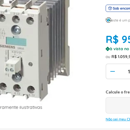
Sob enco
este é um 
R$
9
à vista n
ou
R$
1
.
059
,
amente ilustrativas
Não sei meu C