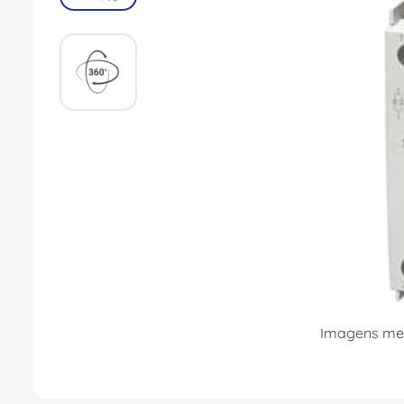
8
º
dps
9
º
orion schneider
10
º
caixa passagem
Imagens mer