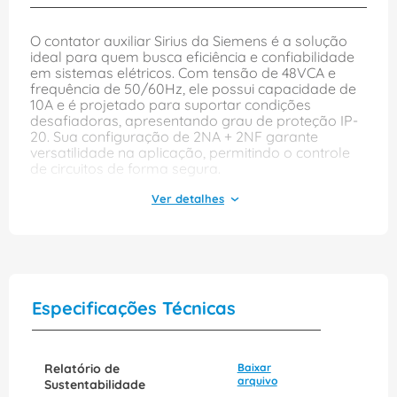
O contator auxiliar Sirius da Siemens é a solução
ideal para quem busca eficiência e confiabilidade
em sistemas elétricos. Com tensão de 48VCA e
frequência de 50/60Hz, ele possui capacidade de
10A e é projetado para suportar condições
desafiadoras, apresentando grau de proteção IP-
20. Sua configuração de 2NA + 2NF garante
versatilidade na aplicação, permitindo o controle
de circuitos de forma segura.
Além de sua robustez, o contator é fácil de instalar,
utilizando conexão por parafuso, o que
proporciona maior segurança e estabilidade nas
ligações. Ideal para aplicações industriais e
comerciais, o modelo 3RH21221AH00 é uma
escolha confiável para quem precisa de um
produto de qualidade superior, com a garantia da
Especificações Técnicas
renomada marca Siemens.
Relatório de
Baixar
arquivo
Sustentabilidade