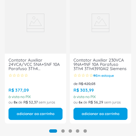
Contator Auxiliar
Contator Auxiliar 230VCA
24VCA/VCC 5NA+5NF 10A
9NA+1NF 10A Parafuso
Parafuso 3Th4
3Th4 3Th43910Al2 Siemens
3Th43550Ac2 Siemens
☆
☆
☆
☆
☆
☆
☆
☆
☆
☆
Em estoque
de
R$
420
,
03
R$
377
,
09
R$
303
,
99
à vista no PIX
à vista no PIX
ou
8
de
R$
52
,
37
sem juros
ou
6
de
R$
56
,
29
sem juros
adicionar ao carrinho
adicionar ao carrinho