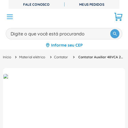
FALE CONOSCO
MEUS PEDIDOS
Digite o que você está procurando
Informe seu CEP
TERMOS MAIS BUSCADOS
Material elétrico
Contator
Contator Auxiliar 48VCA 2NA+2NF 10A Parafuso Sirius 3Rh21221Ah00 Siemens
1
º
disjuntor
2
º
cabo flexivel
3
º
cabo
4
º
contator
5
º
tomada
6
º
fita isolante
7
º
dps