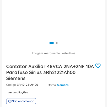
8
º
caixa passagem
9
º
orion schneider
10
º
disjuntor motor
Imagens meramente ilustrativas
Contator Auxiliar 48VCA 2NA+2NF 10A
Parafuso Sirius 3Rh21221Ah00
Siemens
:
3RH21221AH00
Siemens
ver avaliações
Sob encomenda