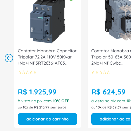
Contator Manobra Capacitor
Contator Manobra 
Tripolar 72,2A 110V 50Kvar
Tripolar 50-63A 38
1Na+1Nf 3RT26361AF03
2Na+1Nf Cwbc
Siemens
CWBC502130D33 
☆
☆
☆
☆
☆
☆
☆
☆
☆
☆
R$
1
.
925
,
99
R$
624
,
59
à vista no pix com
10
% OFF
à vista no pix com
10
ou
10
de
R$
213
,
99
sem juros
ou
10
de
R$
69
,
39
sem j
adicionar ao carrinho
adicionar ao ca