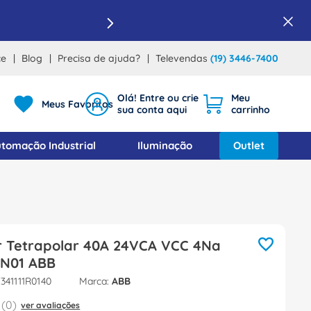
ce
Blog
Precisa de ajuda?
Televendas
(19) 3446-7400
Meus Favoritos
tomação Industrial
Iluminação
Outlet
r Tetrapolar 40A 24VCA VCC 4Na
N01 ABB
341111R0140
ABB
(
0
)
ver avaliações