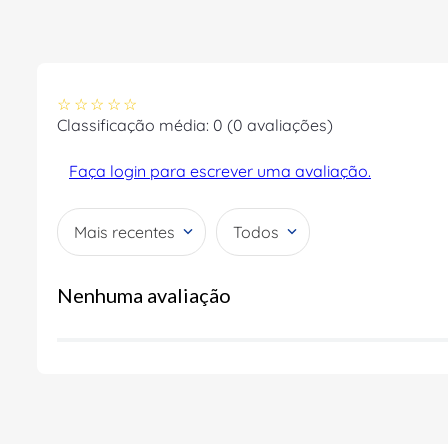
☆
☆
☆
☆
☆
Classificação média: 0
(0 avaliações)
Faça login para escrever uma avaliação.
Mais recentes
Todos
Nenhuma avaliação