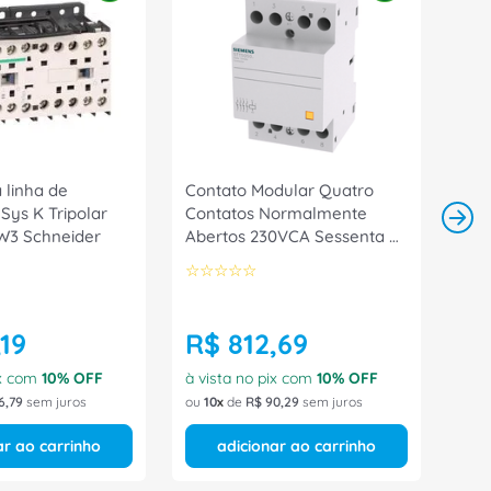
 linha de
Contato Modular Quatro
Sys K Tripolar
Contatos Normalmente
W3 Schneider
Abertos 230VCA Sessenta E
Três Ampères 5TT58500
☆
☆
☆
☆
☆
Siemens
19
R$
812
,
69
ix com
10
% OFF
à vista no pix com
10
% OFF
6
,
79
sem juros
ou
10
de
R$
90
,
29
sem juros
ar ao carrinho
adicionar ao carrinho