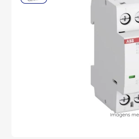
8
º
caixa passagem
9
º
orion schneider
10
º
disjuntor motor
Imagens mer