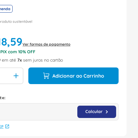
menda
produto sustentável
18
,
59
Ver formas de pagamento
o PIX com
10
% OFF
9
em até
7
sem juros no cartão
Adicionar ao Carrinho
EP