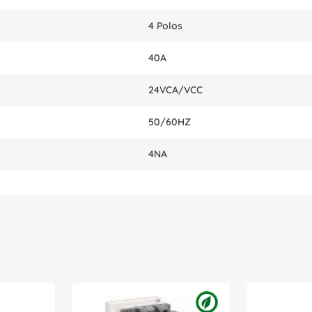
4 Polos
40A
24VCA/VCC
50/60HZ
4NA