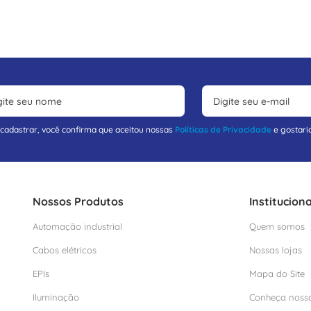
 cadastrar, você confirma que aceitou nossas
Políticas de Privacidade
e gostari
Nossos Produtos
Instituciona
Automação industrial
Quem somos
Cabos elétricos
Nossas lojas
EPIs
Mapa do Site
Iluminação
Conheça noss