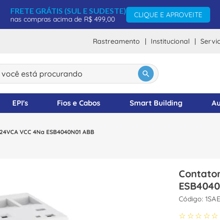
FRETE GRÁTIS (SUL E SUDESTE)
CLIQUE E APROVEITE
nas compras acima de R$ 499,00
Rastreamento
Institucional
Servi
ocê está procurando
DOS
EPI's
Fios e Cabos
Smart Building
Au
A 24VCA VCC 4Na ESB4040N01 ABB
Contato
ESB4040
:
1SAE
☆
☆
☆
☆
☆