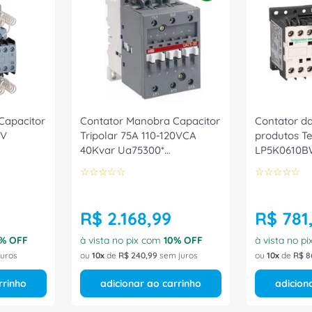
Capacitor
Contator Manobra Capacitor
Contator da
0V
Tripolar 75A 110-120VCA
produtos Te
40Kvar Ua75300*
LP5K0610B
Weg
UA75300084 ABB
☆
☆
☆
☆
☆
☆
☆
☆
☆
☆
R$
2
.
168
,
99
R$
781
,
% OFF
à vista no pix com
10
% OFF
à vista no p
uros
ou
10
de
R$
240
,
99
sem juros
ou
10
de
R$
8
rrinho
adicionar ao carrinho
adicion