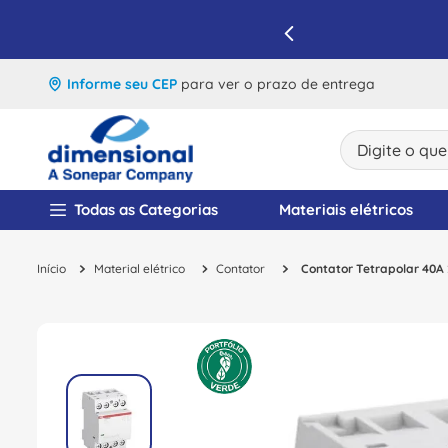
IQUE E APROVEITE
Informe seu CEP
para ver o prazo de entrega
Digite o que v
TERMOS MAIS BUSCA
Todas as Categorias
Materiais elétricos
1
º
disjuntor
Material elétrico
Contator
Contator Tetrapolar 40
2
º
cabo flexivel
3
º
cabo
4
º
contator
5
º
tomada
6
º
fita isolante
7
º
dps