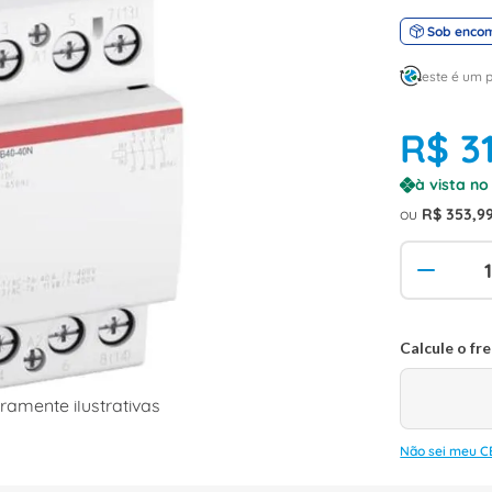
Sob enco
este é um 
R$
3
à vista n
ou
R$
353
,
9
amente ilustrativas
Não sei meu C