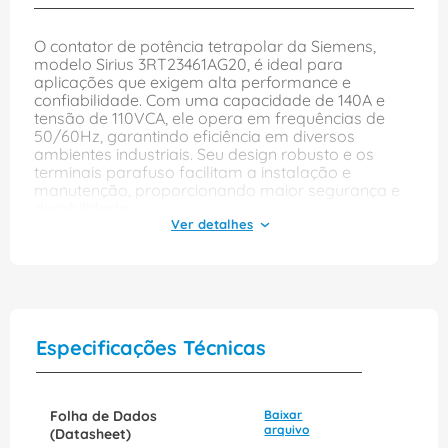
O contator de potência tetrapolar da Siemens,
modelo Sirius 3RT23461AG20, é ideal para
aplicações que exigem alta performance e
confiabilidade. Com uma capacidade de 140A e
tensão de 110VCA, ele opera em frequências de
50/60Hz, garantindo eficiência em diversos
ambientes industriais. Seu design robusto e os
terminais parafuso facilitam a instalação e
manutenção, proporcionando maior segurança e
durabilidade.
Com um contato normalmente aberto (1NA) e um
contato normalmente fechado (1NF), este contator
é versátil e pode ser utilizado em uma variedade
de sistemas elétricos. A tecnologia avançada da
Siemens assegura que o produto atenda às
exigências de controle de motores e outros
Especificações Técnicas
equipamentos, tornando-o uma escolha confiável
para quem busca qualidade e desempenho em
suas operações.
Folha de Dados
Baixar
arquivo
(Datasheet)