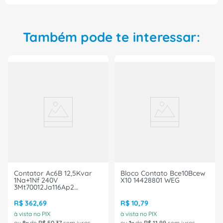
Também pode te interessar:
Contator Ac6B 12,5Kvar
Bloco Contato Bce10Bcew
1Na+1Nf 240V
X10 14428801 WEG
3Mt70012Ja116Ap2
Siemens
R$
362
,
69
R$
10
,
79
à vista no PIX
à vista no PIX
ou
8
de
R$
50
,
37
sem juros
ou
1
de
R$
11
,
99
sem juros