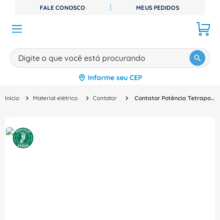
FALE CONOSCO
MEUS PEDIDOS
Digite o que você está procurando
Informe seu CEP
TERMOS MAIS BUSCADOS
Material elétrico
Contator
Contator Potência Tetrapolar 140A 110VCA 1NA+1NF Sirius 3Rt23461Ag20 Siemens
1
º
disjuntor
2
º
cabo flexivel
3
º
cabo
4
º
contator
5
º
tomada
6
º
barramento
7
º
dps