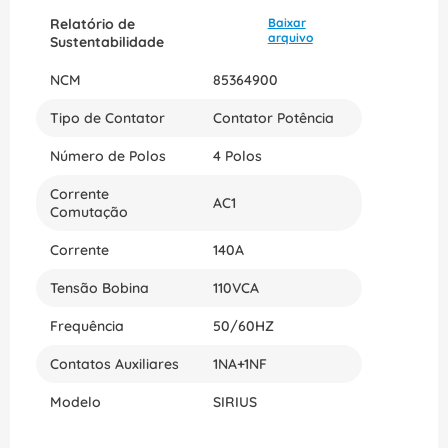
Relatório de
Baixar
arquivo
Sustentabilidade
NCM
85364900
Tipo de Contator
Contator Potência
Número de Polos
4 Polos
Corrente
AC1
Comutação
Corrente
140A
Tensão Bobina
110VCA
Frequência
50/60HZ
Contatos Auxiliares
1NA+1NF
Modelo
SIRIUS