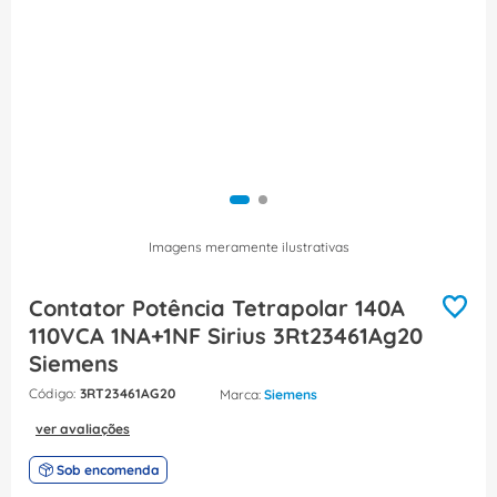
8
º
fita isolante
9
º
caixa passagem
10
º
miluz
Imagens meramente ilustrativas
Contator Potência Tetrapolar 140A
110VCA 1NA+1NF Sirius 3Rt23461Ag20
Siemens
:
3RT23461AG20
Siemens
ver avaliações
Sob encomenda