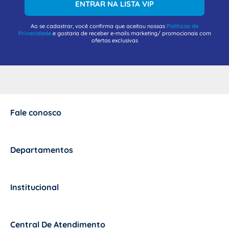
ENTRAR NA LISTA VIP
Ao se cadastrar, você confirma que aceitou nossas
Políticas de
Privacidade
e gostaria de receber e-mails marketing/ promocionais com
ofertas exclusivas
Fale conosco
+
Departamentos
+
Institucional
+
Central De Atendimento
+