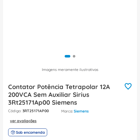
8
º
caixa passagem
9
º
orion schneider
10
º
disjuntor motor
Imagens meramente ilustrativas
Contator Potência Tetrapolar 12A
200VCA Sem Auxiliar Sirius
3Rt25171Ap00 Siemens
:
3RT25171AP00
Siemens
ver avaliações
Sob encomenda