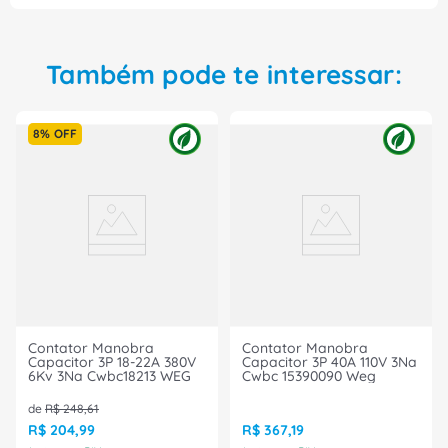
Também pode te interessar:
8%
OFF
Contator Manobra
Contator Manobra
Capacitor 3P 18-22A 380V
Capacitor 3P 40A 110V 3Na
6Kv 3Na Cwbc18213 WEG
Cwbc 15390090 Weg
de
R$
248
,
61
R$
204
,
99
R$
367
,
19