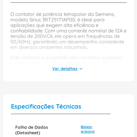
O contator de potência tetrapolar da Siemens,
modelo Sirius 3RT25171AP00, é ideal para
aplicações que exigem alta eficiência e
confiabilidade. Com uma corrente nominal de 12A e
tensão de 200VCA, ele opera em frequências de
50/60Hz, garantindo um desempenho consistente
em diversos ambientes industriais.
Este contator é projetado sem contatos auxiliares
e possui terminais de parafuso, facilitando a
instalação e manutenção. Sua construção robusta
assegura durabilidade e segurança, tornando-o
uma escolha excelente para quem busca
qualidade e performance em sistemas elétricos.
Com o contator Sirius, você pode contar com a
tecnologia de ponta da Siemens para otimizar
suas operações.
Especificações Técnicas
Folha de Dados
Baixar
arquivo
(Datasheet)