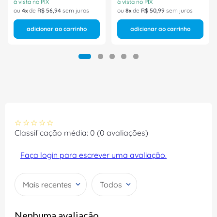
à vista no PIX
à vista no PIX
ou
4
de
R$
56
,
94
sem juros
ou
8
de
R$
50
,
99
sem juros
adicionar ao carrinho
adicionar ao carrinho
☆
☆
☆
☆
☆
Classificação média: 0
(0 avaliações)
Faça login para escrever uma avaliação.
Mais recentes
Todos
Nenhuma avaliação