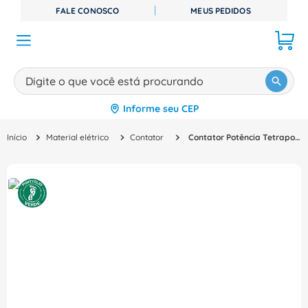
FALE CONOSCO
MEUS PEDIDOS
Digite o que você está procurando
Informe seu CEP
TERMOS MAIS BUSCADOS
Material elétrico
Contator
Contator Potência Tetrapolar 12A 200VCA Sem Auxiliar Sirius 3Rt25171Ap00 Siemens
1
º
disjuntor
2
º
cabo flexivel
3
º
cabo
4
º
contator
5
º
tomada
6
º
fita isolante
7
º
dps