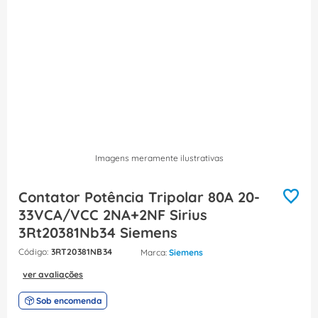
8
º
caixa passagem
9
º
orion schneider
10
º
disjuntor motor
Imagens meramente ilustrativas
Contator Potência Tripolar 80A 20-
33VCA/VCC 2NA+2NF Sirius
3Rt20381Nb34 Siemens
:
3RT20381NB34
Siemens
ver avaliações
Sob encomenda