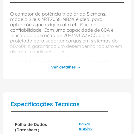
O contator de potência tripolar da Siemens,
modelo Sirius 3RT20381NB34, é ideal para
aplicações que exigem alta eficiência e
confiabilidade. Com uma capacidade de 80A e
tensão de operação de 20-33VCA/VCC, ele é
projetado para suportar cargas em sistemas de
50/60Hz, garantindo um desempenho robusto em
diversas condições de uso.
Este contator conta com 2 contatos normalmente
abertos e 2 contatos normalmente fechados,
proporcionando flexibilidade nas configurações de
circuitos. Equipado com um varistor, ele oferece
proteção adicional contra surtos de tensão,
aumentando a durabilidade do equipamento. Com
instalação por parafuso, sua montagem é prática
e segura, tornando-o uma excelente escolha para
Especificações Técnicas
quem busca qualidade e segurança em sistemas
elétricos.
Folha de Dados
Baixar
arquivo
(Datasheet)