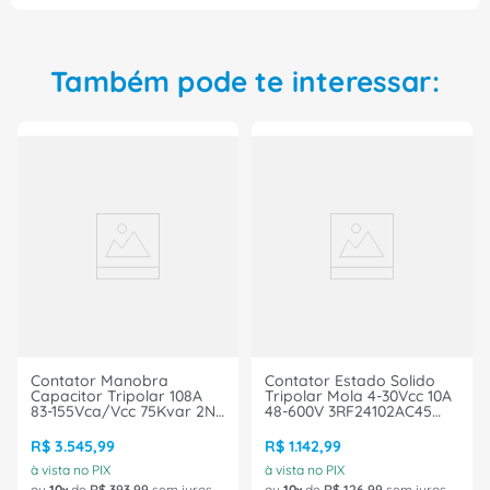
Também pode te interessar:
Contator Manobra
Contator Estado Solido
Capacitor Tripolar 108A
Tripolar Mola 4-30Vcc 10A
83-155Vca/Vcc 75Kvar 2Nf
48-600V 3RF24102AC45
3RT26451NF35 Siemens
Siemens
R$
3
.
545
,
99
R$
1
.
142
,
99
à vista no PIX
à vista no PIX
ou
10
de
R$
393
,
99
sem juros
ou
10
de
R$
126
,
99
sem juros