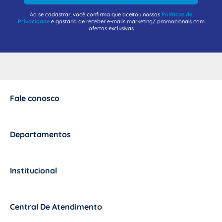
Ao se cadastrar, você confirma que aceitou nossas
Políticas de
Privacidade
e gostaria de receber e-mails marketing/ promocionais com
ofertas exclusivas
Fale conosco
+
Departamentos
+
Institucional
+
Central De Atendimento
+