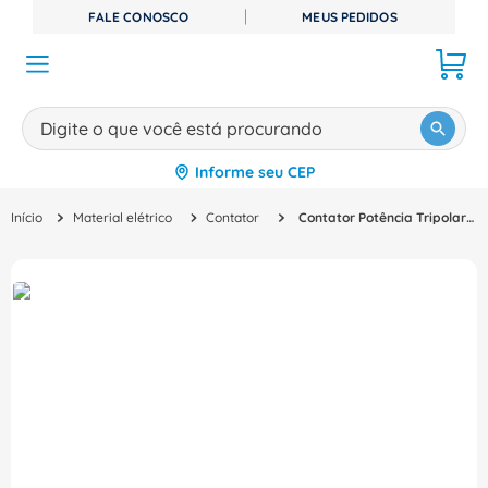
FALE CONOSCO
MEUS PEDIDOS
Digite o que você está procurando
Informe seu CEP
TERMOS MAIS BUSCADOS
Material elétrico
Contator
Contator Potência Tripolar 80A 20-33VCA/VCC 2NA+2NF Sirius 3Rt20381Nb34 Siemens
1
º
disjuntor
2
º
cabo flexivel
3
º
cabo
4
º
contator
5
º
tomada
6
º
fita isolante
7
º
dps