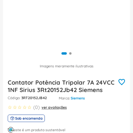
8
º
caixa passagem
9
º
orion schneider
10
º
disjuntor motor
Imagens meramente ilustrativas
Contator Potência Tripolar 7A 24VCC
1NF Sirius 3Rt20152Jb42 Siemens
:
3RT20152JB42
Siemens
☆
☆
☆
☆
☆
(
0
)
ver avaliações
Sob encomenda
este é um produto sustentável