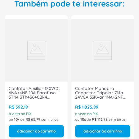
Também pode te interessar:
Contator Auxiliar 180VCC
Contator Manobra
6NA+4NF 10A Parafuso
Capacitor Tripolar 7Ma
3Th4 3Th43640Bk4
24VCA 33Kvar 1NA+2NF
Siemens
3RT2* 3RT26281AC25
Siemens
R$
592
,
19
R$
1
.
025
,
99
à vista no PIX
à vista no PIX
ou
10
de
R$
65
,
79
sem juros
ou
10
de
R$
113
,
99
sem juros
adicionar ao carrinho
adicionar ao carrinho