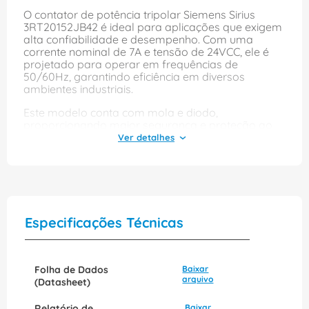
O contator de potência tripolar Siemens Sirius
3RT20152JB42 é ideal para aplicações que exigem
alta confiabilidade e desempenho. Com uma
corrente nominal de 7A e tensão de 24VCC, ele é
projetado para operar em frequências de
50/60Hz, garantindo eficiência em diversos
ambientes industriais.
Este modelo conta com mola e diodo,
proporcionando maior segurança e proteção ao
sistema elétrico. Sua construção robusta e
tecnologia avançada fazem do contator uma
escolha excelente para quem busca durabilidade e
eficácia em controle de motores e equipamentos
elétricos. Aproveite os benefícios de um produto de
qualidade reconhecida no mercado.
Especificações Técnicas
Folha de Dados
Baixar
arquivo
(Datasheet)
Relatório de
Baixar