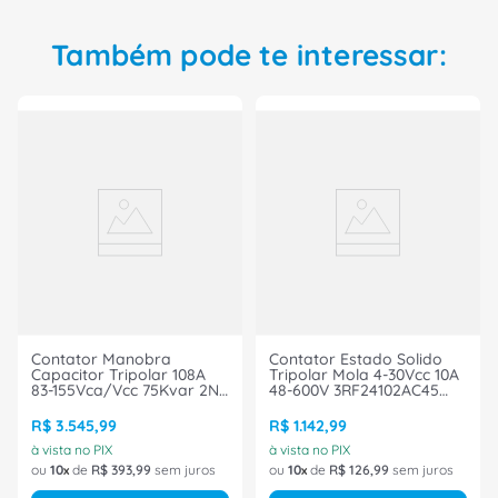
Também pode te interessar:
Contator Manobra
Contator Estado Solido
Capacitor Tripolar 108A
Tripolar Mola 4-30Vcc 10A
83-155Vca/Vcc 75Kvar 2Nf
48-600V 3RF24102AC45
3RT26451NF35 Siemens
Siemens
R$
3
.
545
,
99
R$
1
.
142
,
99
à vista no PIX
à vista no PIX
ou
10
de
R$
393
,
99
sem juros
ou
10
de
R$
126
,
99
sem juros