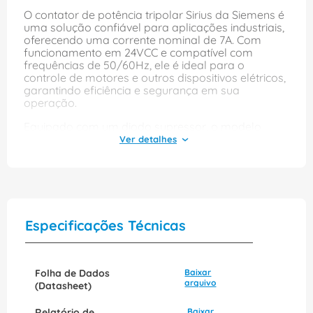
O contator de potência tripolar Sirius da Siemens é
uma solução confiável para aplicações industriais,
oferecendo uma corrente nominal de 7A. Com
funcionamento em 24VCC e compatível com
frequências de 50/60Hz, ele é ideal para o
controle de motores e outros dispositivos elétricos,
garantindo eficiência e segurança em sua
operação.
Equipado com um diodo supressor, o modelo
3RT20151KB42 proporciona proteção adicional
contra picos de tensão, aumentando a
durabilidade do equipamento. Sua instalação é
facilitada pelo sistema de parafuso, permitindo
uma conexão segura e prática. Com a qualidade
da Siemens, este contator é uma escolha excelente
para quem busca desempenho e confiabilidade
Especificações Técnicas
em sistemas elétricos.
Folha de Dados
Baixar
arquivo
(Datasheet)
Relatório de
Baixar