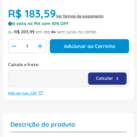
R$
183
,
59
Ver formas de pagamento
à vista no PIX com
10
% OFF
ou
R$
203
,
99
em até
4
sem juros no cartão
Adicionar ao Carrinho
Não sei meu CEP
Descrição do produto