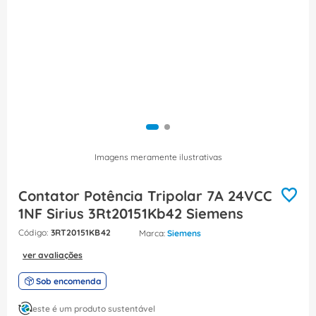
8
º
caixa passagem
9
º
disjuntor motor
10
º
orion schneider
Imagens meramente ilustrativas
Contator Potência Tripolar 7A 24VCC
1NF Sirius 3Rt20151Kb42 Siemens
:
3RT20151KB42
Siemens
ver avaliações
Sob encomenda
este é um produto sustentável