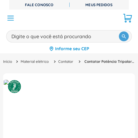
FALE CONOSCO
MEUS PEDIDOS
Digite o que você está procurando
Informe seu CEP
TERMOS MAIS BUSCADOS
Material elétrico
Contator
Contator Potência Tripolar 7A 24VCC 1NF Sirius 3Rt20151Kb42 Siemens
1
º
disjuntor
2
º
cabo flexivel
3
º
cabo
4
º
contator
5
º
tomada
6
º
fita isolante
7
º
dps