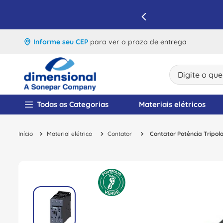
IQUE E APROVEITE
Informe seu CEP
para ver o prazo de entrega
Digite o que v
TERMOS MAIS BUSCA
Todas as Categorias
Materiais elétricos
1
º
disjuntor
Material elétrico
Contator
Contator Potência Tripo
2
º
cabo flexivel
3
º
cabo
4
º
contator
5
º
tomada
6
º
fita isolante
7
º
dps