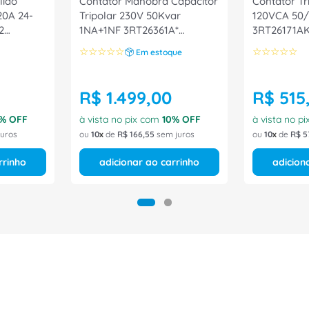
lido
Contator Manobra Capacitor
Contator Tr
20A 24-
Tripolar 230V 50Kvar
120VCA 50
2
1NA+1NF 3RT26361A*
3RT26171AK
3RT26361AL23 Siemens
☆
☆
☆
☆
☆
☆
☆
☆
☆
☆
Em estoque
R$
1
.
499
,
00
R$
515
% OFF
à vista no pix com
10
% OFF
à vista no p
uros
ou
10
de
R$
166
,
55
sem juros
ou
10
de
R$
5
rrinho
adicionar ao carrinho
adicion