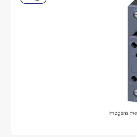
8
º
caixa passagem
9
º
orion schneider
10
º
disjuntor motor
Imagens mer