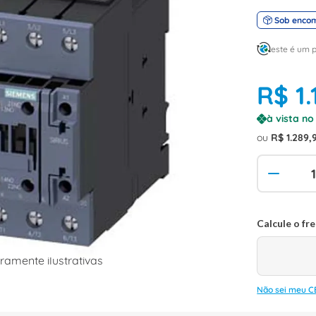
Sob enco
este é um 
R$
1
.
à vista n
ou
R$
1
.
289
,
amente ilustrativas
Não sei meu C