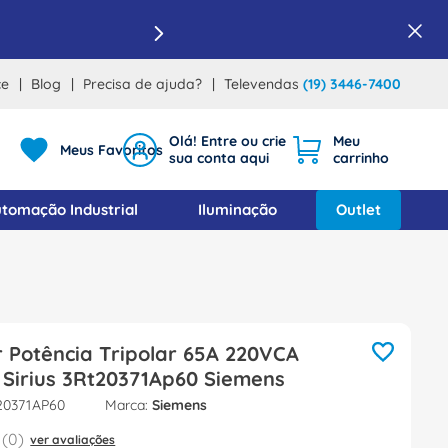
ce
Blog
Precisa de ajuda?
Televendas
(19) 3446-7400
Meus Favoritos
tomação Industrial
Iluminação
Outlet
 Potência Tripolar 65A 220VCA
 Sirius 3Rt20371Ap60 Siemens
20371AP60
Siemens
(
0
)
ver avaliações