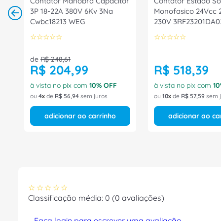
Contator Manobra Capacitor
Contator Estado So
3P 18-22A 380V 6Kv 3Na
Monofasico 24Vcc 
Cwbc18213 WEG
230V 3RF23201DA0
Siemens
☆
☆
☆
☆
☆
☆
☆
☆
☆
☆
de
R$
248
,
61
R$
204
,
99
R$
518
,
39
à vista no pix com
10
% OFF
à vista no pix com
10
ou
4
de
R$
56
,
94
sem juros
ou
10
de
R$
57
,
59
sem j
adicionar ao carrinho
adicionar ao ca
☆
☆
☆
☆
☆
Classificação média: 0
(0 avaliações)
Faça login para escrever uma avaliação.