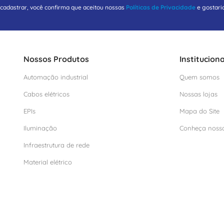
 cadastrar, você confirma que aceitou nossas
Políticas de Privacidade
e gostari
Nossos Produtos
Instituciona
Automação industrial
Quem somos
Cabos elétricos
Nossas lojas
EPIs
Mapa do Site
Iluminação
Conheça noss
Infraestrutura de rede
Material elétrico