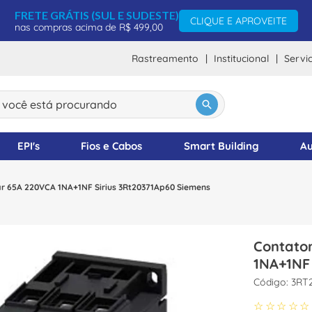
FRETE GRÁTIS (SUL E SUDESTE)
CLIQUE E APROVEITE
nas compras acima de R$ 499,00
Rastreamento
Institucional
Servi
ocê está procurando
DOS
EPI's
Fios e Cabos
Smart Building
Au
lar 65A 220VCA 1NA+1NF Sirius 3Rt20371Ap60 Siemens
Contator
1NA+1NF
:
3RT
☆
☆
☆
☆
☆