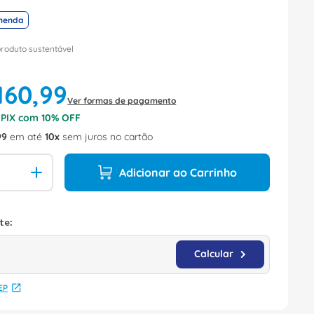
menda
produto sustentável
160
,
99
Ver formas de pagamento
o PIX com
10
% OFF
99
em até
10
sem juros no cartão
Adicionar ao Carrinho
EP