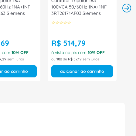
ipolar 18A
Contator Tripolar 18A
/60Hz 1NA+1NF
100VCA 50/60Hz 1NA+1NF
63 Siemens
3RT26171AF03 Siemens
☆
☆
☆
☆
☆
,
69
R$
514
,
79
ix com
10
% OFF
à vista no pix com
10
% OFF
7
,
29
sem juros
ou
10
de
R$
57
,
19
sem juros
ar ao carrinho
adicionar ao carrinho