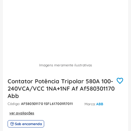
8
º
fita isolante
9
º
caixa passagem
10
º
disjuntor motor
Imagens meramente ilustrativas
Contator Potência Tripolar 580A 100-
240VCA/VCC 1NA+1NF Af Af580301170
Abb
:
AF580301170 1SFL617001R7011
ABB
ver avaliações
Sob encomenda