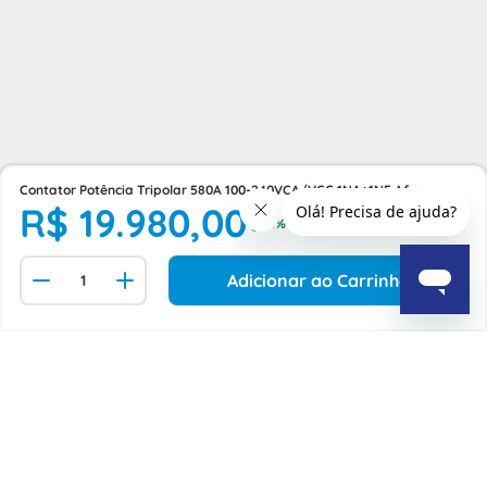
Contator Potência Tripolar 580A 100-240VCA/VCC 1NA+1NF Af
R$
19
.
980
,
00
Af580301170 Abb
Adicionar ao Carrinho