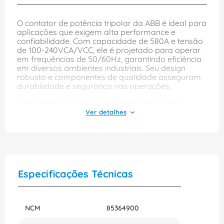
O contator de potência tripolar da ABB é ideal para
aplicações que exigem alta performance e
confiabilidade. Com capacidade de 580A e tensão
de 100-240VCA/VCC, ele é projetado para operar
em frequências de 50/60Hz, garantindo eficiência
em diversos ambientes industriais. Seu design
robusto e componentes de qualidade asseguram
durabilidade e segurança nas operações.
Além disso, o contator conta com 1NA + 1NF,
permitindo uma versatilidade maior nas
configurações de circuitos. A instalação é facilitada
pelo sistema de fixação por parafuso, tornando o
processo mais prático e seguro. Com a marca ABB,
você pode confiar na excelência e inovação que
este produto oferece para suas necessidades
elétricas.
Especificações Técnicas
NCM
85364900