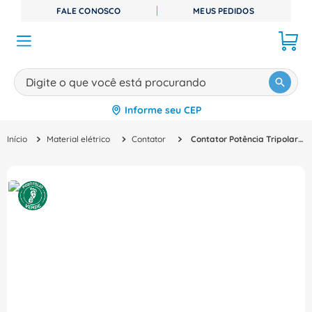
FALE CONOSCO
MEUS PEDIDOS
Digite o que você está procurando
Informe seu CEP
TERMOS MAIS BUSCADOS
Material elétrico
Contator
Contator Potência Tripolar 580A 100-240VCA/VCC 1NA+1NF Af Af580301170 Abb
1
º
disjuntor
2
º
cabo flexivel
3
º
cabo
4
º
contator
5
º
tomada
6
º
barramento
7
º
dps