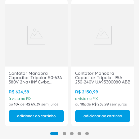
Contator Manobra
Contator Manobra
Capacitor Tripolar 50-63A
Capacitor Tripolar 95A
380V 2Na+1Nf Cwbc
230-240V UA95300080 ABB
CWBC502130D33 Weg
R$
624
,
59
R$
2
.
150
,
99
à vista no PIX
à vista no PIX
ou
10
de
R$
69
,
39
sem juros
ou
10
de
R$
238
,
99
sem juros
adicionar ao carrinho
adicionar ao carrinho